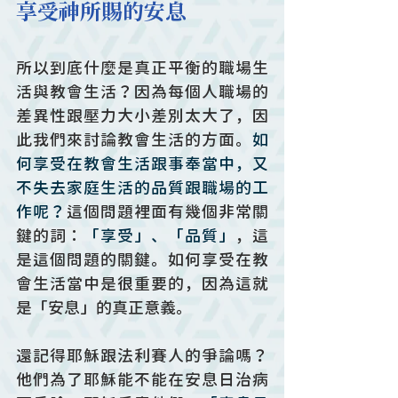
享受神所賜的安息
所以到底什麼是真正平衡的職場生
活與教會生活？因為每個人職場的
差異性跟壓力大小差別太大了，因
此我們來討論教會生活的方面。
如
何享受在教會生活跟事奉當中，又
不失去家庭生活的品質跟職場的工
作呢？
這個問題裡面有幾個非常關
鍵的詞：
「享受」、「品質」
，這
是這個問題的關鍵。如何享受在教
會生活當中是很重要的，因為這就
是「安息」的真正意義。
還記得耶穌跟法利賽人的爭論嗎？
他們為了耶穌能不能在安息日治病