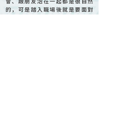
會、跟朋友泡在一起都是很自然
的，可是踏入職場後就是要面對
「時間大多數要給職場」的這件事
情，已經不可能像以前一樣投入大
把的時間在教會，這就像是有孩子
以後，夫妻已經不像沒有孩子的時
候，能自由去看電影、餐廳慢慢吃
燭光晚餐，而是要把更多時間更精
力花在照顧孩子身上，這就是階段
性不同給人的挑戰。
從學生時期進入到職場生活需要面
對很多的挑戰，但是這就是人生。
人就是應該要不斷地成長、不斷學
習如何在變化的環境當中，成為一
個好的基督的門徒。