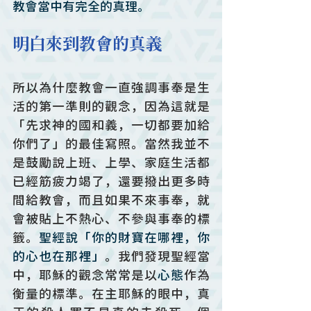
教會當中有完全的真理。
明白來到教會的真義
所以為什麼教會一直強調事奉是生
活的第一準則的觀念，因為這就是
「先求神的國和義，一切都要加給
你們了」的最佳寫照。當然我並不
是鼓勵說上班、上學、家庭生活都
已經筋疲力竭了，還要撥出更多時
間給教會，而且如果不來事奉，就
會被貼上不熱心、不參與事奉的標
籤。
聖經說「你的財寶在哪裡，你
的心也在那裡」
。我們發現聖經當
中，耶穌的觀念常常是以
心態
作為
衡量的標準。在主耶穌的眼中，真