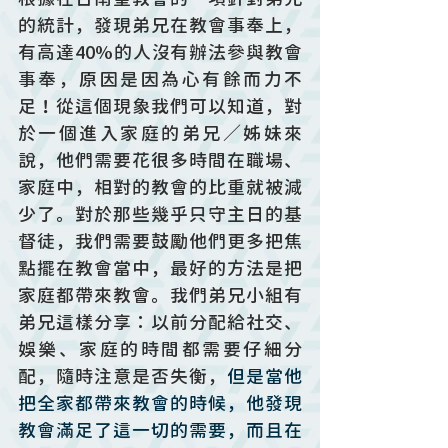
的統計，發現弟兄在教會事奉上，
有高達40%的人沒有辦法參與教會
事奉，原因是因為心有餘而力不
足！從這個現象我們可以知道，對
於一個進入家庭的弟兄／姊妹來
說，他們需要花很多時間在職場、
家庭中，相對的教會的比重就被減
少了。對於那些幾乎只守主日的基
督徒，我們需要鼓勵他們更多把焦
點擺在教會當中，最好的方法是把
家庭都帶來教會。我們弟兄小組有
弟兄這樣分享：以前分配給社交、
娛樂、家庭的時間都需要仔細分
配，隨時注意是否失衡，
但是當他
把全家都帶來教會的時候，他發現
教會滿足了這一切的需要，而且在