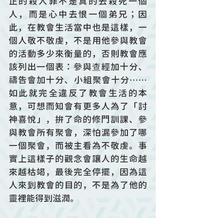
正的殺人罪不是真的去殺死一個
人，而是心中去恨一個弟兄；因
此，在教會生活當中也是這樣，一
個人敬不敬虔，不是用他參與教會
的活動多少來衡量的，否則教會應
該列出一個表：參與查經加十分、
禱告會加十分、小組聚會十分……
如此就完全違反了教會生活的本
意，可想而知會有更多人為了「討
神喜悅」，拚了命的修門訓課、參
與教會所有聚會，深怕漏參加了哪
一個聚會，而被主看為不敬虔。事
實上這樣子的觀念會讓人的生命越
來越枯竭，最後完全停擺，因為這
人來到教會的目的，不是為了他的
靈裡能得到滋潤。