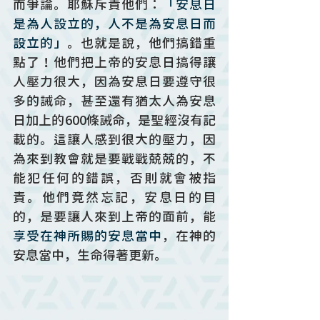
而爭論。耶穌斥責他們：
「安息日
是為人設立的，人不是為安息日而
設立的」
。也就是說，他們搞錯重
點了！他們把上帝的安息日搞得讓
人壓力很大，因為安息日要遵守很
多的誡命，甚至還有猶太人為安息
日加上的600條誡命，是聖經沒有記
載的。這讓人感到很大的壓力，因
為來到教會就是要戰戰兢兢的，不
能犯任何的錯誤，否則就會被指
責。他們竟然忘記，安息日的目
的，是要讓人來到上帝的面前，能
享受在神所賜的安息當中
，在神的
安息當中，生命得著更新。