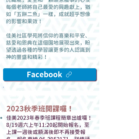
每個老師將自己最愛的興趣獻上，猶
如「五餅二魚」一樣，成就超乎想像
的影響和果效！
佳美社區學苑將信仰的喜樂和平安、
慈愛和恩典在這個園地展現出來，盼
望透過各種的學習讓更多的人認識到
神的豐盛和精彩！
Facebook
佳美消息
2023秋季班開課囉！
佳美2023年春季班課程簡章出爐囉！
8/19週六上午11:20起開始報名，至
上課一週後或額滿後即不再接受報