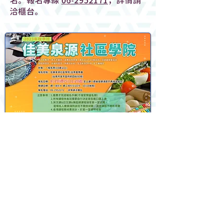
名。報名專線
06-2952171
，詳情請
洽櫃台。