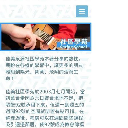
佳美泉源社區學苑本著分享的熱忱，
期盼在各樣的學習中，讓更多的朋友
體驗到陽光、創意、飛翔的活潑生
命！
佳美社區學苑於2003月七月開始，當
初舊會堂因為六日聚會場地不足，把
隔壁92號承租下來，但週一到週五的
週間92號的空間就閒置有點可惜。在
整理過後，考慮可以在週間開些課程
吸引週邊鄰居，使92號成為教會傳福