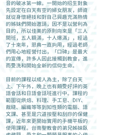
音的破冰第一線。一開始的招生對象
先設定在白天有空的婦女朋友，師資
就從身懷絕技和對自己興趣充滿熱情
的姊妹們開始邀請，因不是以營利為
目的，所以佳美的原則向來是「三人
開班，五人額滿，十人爆滿」，經過
了十來年，恩典一直夠用，經過老師
們用心地經營付出，「口碑」是最大
的宣傳，許多人因此接觸到教會，進
而受洗和開始全新的信仰生命。
目前的課程以成人為主，除了白天
上、下午外，晚上也有頗受好評的英
語會話和日語會話班進行中。課程的
範圍從烘焙、料理、手工皂、DIY、
裁縫、編織等等到知性類的電腦、語
文課、甚至是穴道按壓和刮痧的保健
課，近年來更開始實用的手機平板的
使用課程。台南聖教會的弟兄姊妹臥
虎藏龍，愛主和一顆願意服事的心使