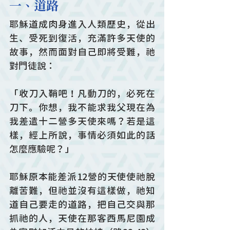
一、道路
耶穌道成肉身進入人類歷史，從出
生、受死到復活，充滿許多天使的
故事，然而面對自己即將受難，祂
對門徒說：
「收刀入鞘吧！凡動刀的，必死在
刀下。你想，我不能求我父現在為
我差遣十二營多天使來嗎？若是這
樣，經上所說，事情必須如此的話
怎麼應驗呢？」
耶穌原本能差派12營的天使使祂脫
離苦難，但祂並沒有這樣做，祂知
道自己要走的道路，把自己交與那
抓祂的人，天使在那客西馬尼園成