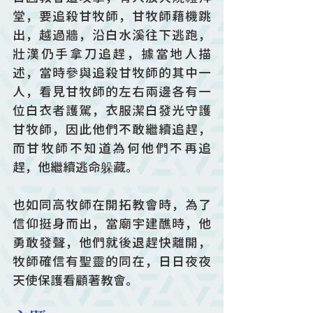
堂，要追殺甘牧師，甘牧師藉機跳
出，越過牆，沿白水溪往下逃跑，
壯漢仍手拿刀追趕，據當地人描
述，當時參與追殺甘牧師的其中一
人，看見甘牧師的左右兩邊各有一
位白衣者護駕，衣服潔白發光守護
甘牧師，因此他們不敢繼續追趕，
而甘牧師不知道為何他們不再追
趕，他繼續逃命躲藏。
也如同高牧師在開拓教會時，為了
信仰挺身而出，當廟宇建醮時，他
勇敢發聲，他們就後退趕快離開，
牧師確信有聖靈的同在，日日夜夜
天使保護看顧著教會。