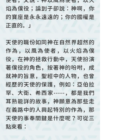
使者，又說：神以風為使者，以火
焰為僕役；論到子卻說：神啊，你
的寶座是永永遠遠的；你的國權是
正直的。」
天使的職份如同神在自然界超然的
作為，以風為使者，以火焰為僕
役，在神的拯救行動中，天使扮演
著僕役的角色，按著神的吩咐，成
就神的旨意，聖經中的人物，也曾
經歷的天使的保護，例如：亞伯拉
罕、大衛、希西家⋯⋯，都是我們
耳熟能詳的故事，神願意為那些走
在義路中的人興起特別的作為，那
天使的事奉關鍵是什麼呢？可從三
點來看：