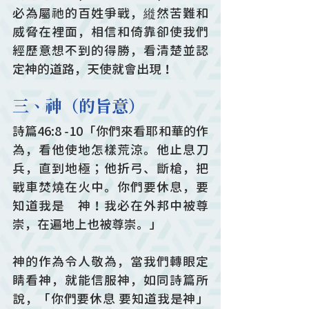
必為屬祂的百姓爭戰，縰然苦難和
威脅在裡面，相信和倚靠卻使我們
經歷意想不到的得勝，看清楚並認
定神的道路，天使就會出現！
三、神（的旨意）
詩篇46:8 -10「你們來看耶和華的作
為，看他使地怎樣荒涼。他止息刀
兵，直到地極；他折弓、斷槍，把
戰車焚燒在火中。你們要休息，要
知道我是　神！我必在外邦中被尊
崇，在遍地上也被尊崇。」
神的作為令人敬為，當我們轉眼定
睛看神，就能信服神，如同詩篇所
說，「你們要休息 要知道我是神」