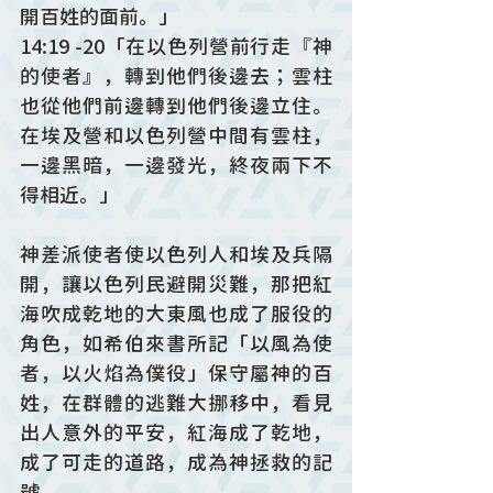
開百姓的面前。」
14:19 -20「在以色列營前行走『神
的使者』，轉到他們後邊去；雲柱
也從他們前邊轉到他們後邊立住。
在埃及營和以色列營中間有雲柱，
一邊黑暗，一邊發光，終夜兩下不
得相近。」
神差派使者使以色列人和埃及兵隔
開，讓以色列民避開災難，那把紅
海吹成乾地的大東風也成了服役的
角色，如希伯來書所記「以風為使
者，以火焰為僕役」保守屬神的百
姓，在群體的逃難大挪移中，看見
出人意外的平安，紅海成了乾地，
成了可走的道路，成為神拯救的記
號。