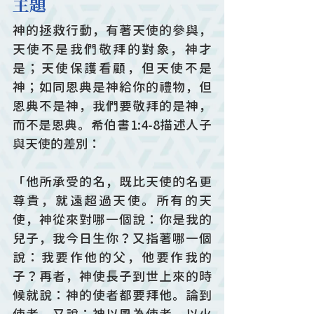
主題
神的拯救行動，有著天使的參與，
天使不是我們敬拜的對象，神才
是；天使保護看顧，但天使不是
神；如同恩典是神給你的禮物，但
恩典不是神，我們要敬拜的是神，
而不是恩典。希伯書1:4-8描述人子
與天使的差別：
「他所承受的名，既比天使的名更
尊貴，就遠超過天使。所有的天
使，神從來對哪一個說：你是我的
兒子，我今日生你？又指著哪一個
說：我要作他的父，他要作我的
子？再者，神使長子到世上來的時
候就說：神的使者都要拜他。論到