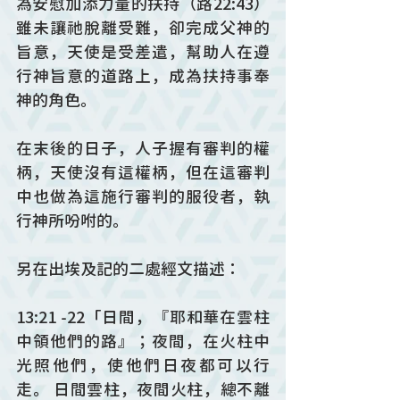
為安慰加添力量的扶持（路22:43）
雖未讓祂脫離受難，卻完成父神的
旨意，天使是受差遣，幫助人在遵
行神旨意的道路上，成為扶持事奉
神的角色。
在末後的日子，人子握有審判的權
柄，天使沒有這權柄，但在這審判
中也做為這施行審判的服役者，執
行神所吩咐的。
另在出埃及記的二處經文描述：
13:21 -22「日間，『耶和華在雲柱
中領他們的路』；夜間，在火柱中
光照他們，使他們日夜都可以行
走。 日間雲柱，夜間火柱，總不離