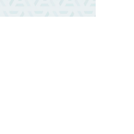
https://www.youtube.com/watch?
v=dgEZ0IXNZK4&ab_channel=%E5%8D%
97%E8%81%96%E5%BD%B1%E9%9F%B
3
主日信息