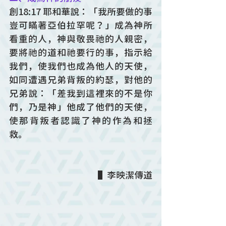
創18:17 耶和華說：「我所要做的事
豈可瞞著亞伯拉罕呢？」成為神所
看重的人，神與敬畏祂的人親密，
要將祂的道和祂要行的事，指示給
我們，使我們也成為他人的天使，
如同遭遇兄弟背叛的約瑟，對他的
兄弟說：「差我到這裡來的不是你
們，乃是神」他成了他們的天使，
使那背叛者認識了神的作為和拯
救。
▌李映潔傳道