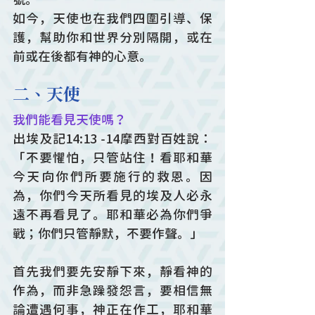
如今，天使也在我們四圍引導、保
護，幫助你和世界分別隔開，或在
前或在後都有神的心意。
二、天使
我們能看見天使嗎？
出埃及記14:13 -14摩西對百姓說：
「不要懼怕，只管站住！看耶和華
今天向你們所要施行的救恩。因
為，你們今天所看見的埃及人必永
遠不再看見了。耶和華必為你們爭
戰；你們只管靜默，不要作聲。」
首先我們要先安靜下來，靜看神的
作為，而非急躁發怨言，要相信無
論遭遇何事，神正在作工，耶和華