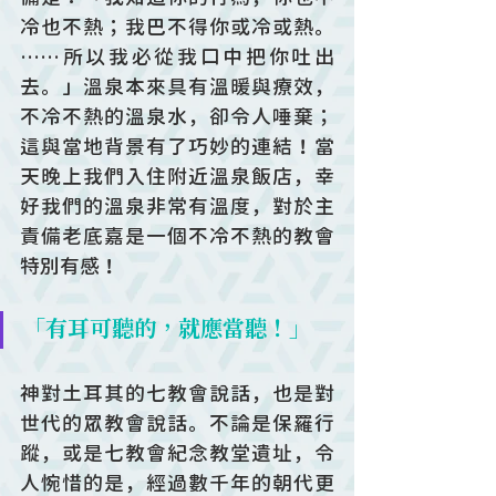
冷也不熱；我巴不得你或冷或熱。
……所以我必從我口中把你吐出
去。」溫泉本來具有溫暖與療效，
不冷不熱的溫泉水，卻令人唾棄；
這與當地背景有了巧妙的連結！當
天晚上我們入住附近溫泉飯店，幸
好我們的溫泉非常有溫度，對於主
責備老底嘉是一個不冷不熱的教會
特別有感！
「有耳可聽的，就應當聽！」
神對土耳其的七教會說話，也是對
世代的眾教會說話。不論是保羅行
蹤，或是七教會紀念教堂遺址，令
人惋惜的是，經過數千年的朝代更