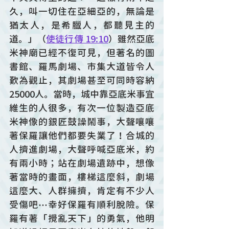
久，叫一切住在亞細亞的，無論是
猶太人，是希臘人，都聽見主的
道。」（
使徒行傳 19:10
）雖然亞底
米神廟已經不復可見，但著名的圖
書館、羅馬劇場、市集大道皆令人
歎為觀止，其劇場甚至可同時容納
25000人。當時，城中靠亞底米事宜
維生的人很多，有次一位製造亞底
米神像的銀匠鼓譟鬧事，大聲嚷嚷
著保羅讓他們都要失業了！合城的
人擠進劇場，大聲呼喊亞底米，約
有兩小時；站在劇場遺跡中，想像
著當時的畫面，樓梯這麼斜，劇場
這麼大、人群擁擠，肯定有不少人
受傷吧⋯幸好保羅有順利脫險。保
羅有著「攪亂天下」的勇氣，他明