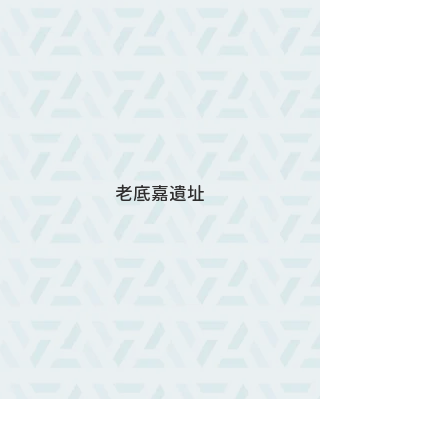
老底嘉遺址
以弗所遺址-團體照