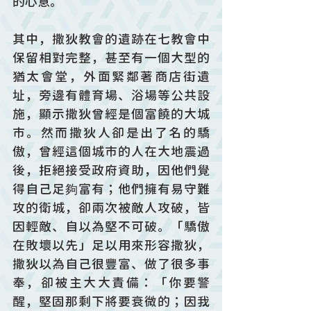
的心意。
其中，撒狄教會的遺跡在七教會中
保留相對完整，甚至有一個大型的
猶太會堂，外面緊鄰著商店街遺
址，旁邊有體育場、浴場等公共設
施，顯示撒狄曾經是個富饒的大城
市。然而撒狄人卻是出了名的驕
傲，曾經這個城市的人在大地震過
後，拒絕接受政府資助，因他們覺
得自己足夠富有；他們擁有易守難
攻的衛城，卻兩次被敵人攻破，皆
因輕敵、自以為堅不可破。「驕傲
在敗壞以先」足以用來形容撒狄，
撒狄以為自己很豐富、做了很多事
奉，卻被主大大責備：「你要警
醒，堅固那剩下將要衰微的；因我