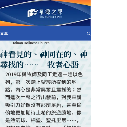
文章
Tainan Holiness Church
神看見的、神同在的、神
尋找的……｜牧者心語
2019年與牧師及同工走過一趟以色
列，第一次踏上聖經所提到的地
點，內心是非常興奮且震撼的；然
而這次土希之行出發前，對我來說
吸引力好像沒有那麼足夠，甚至偷
偷地更加期待土希的旅遊勝地，像
是熱氣球、棉堡、聖托里尼⋯⋯，