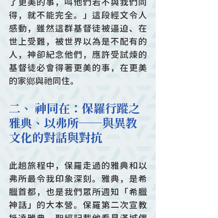
了更美的事，叫他們若不與我們同
得，就不能完全。」這段經文令人
感動，雖然這群基督徒被逼迫、在
世上受難，被世界以為是不配有的
人，神卻紀念他們，應許受試煉的
基督徒必會得著更美的事，在更美
的家鄉與祂同住。
二、 神同在：保羅行蹤之
雅典、以弗所──與異教
文化的對話與對抗
此趟旅程中，保羅走過的雅典和以
弗所最令我印象深刻。雅典，是希
臘首都，也是我們眾所週知「希臘
神話」的大本營。保羅第二次宣教