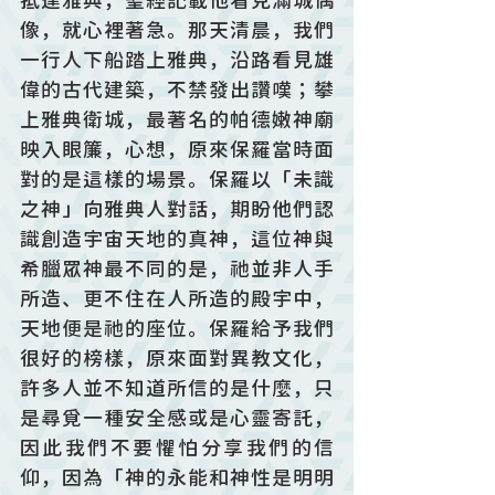
抵達雅典，聖經記載他看見滿城偶
像，就心裡著急。那天清晨，我們
一行人下船踏上雅典，沿路看見雄
偉的古代建築，不禁發出讚嘆；攀
上雅典衛城，最著名的帕德嫩神廟
映入眼簾，心想，原來保羅當時面
對的是這樣的場景。保羅以「未識
之神」向雅典人對話，期盼他們認
識創造宇宙天地的真神，這位神與
希臘眾神最不同的是，祂並非人手
所造、更不住在人所造的殿宇中，
天地便是祂的座位。保羅給予我們
很好的榜樣，原來面對異教文化，
許多人並不知道所信的是什麼，只
是尋覓一種安全感或是心靈寄託，
因此我們不要懼怕分享我們的信
仰，因為「神的永能和神性是明明