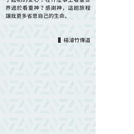
界過於看重神？感謝神，這趟旅程
讓我更多省思自己的生命。
▌楊濬竹傳道