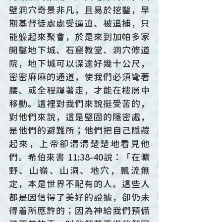
壁洞穴奇景非凡，且易於挖鑿，早
期基督徒處處受逼迫、被追捕，只
能躲起來聚會，於是來到加帕多家
開鑿地下城、石窟教堂、洞穴修道
院，地下城可以深達好幾十公尺，
密密麻麻的通道，使我們必須彎著
腰、或全程蹲著走，才能在樓層中
移動。這裡對我們來說挺受苦的，
對他們來說，這是堅固的隱密處，
是他們的避難所；他們把自己隱藏
起來，上帝卻清清楚楚地看見他
們。希伯來書 11:38-40說：「在曠
野、山嶺、山洞、地穴，飄流無
定，本是世界不配有的人。這些人
都是因信得了美好的證據，卻仍未
得着所應許的；因為神給我們預備