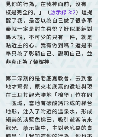
見你的行為，在我神面前，沒有一
樣是完全的。」（
啟示錄 3:2
）這提
醒了我，是否以為自己做了很多事
奉就一定是討主喜悅？好似耶穌對
馬大說，不可少的只有一件，就是
貼近主的心，我有做到嗎？還是事
奉只為了彰顯自己、證明自己，並
非真正為了榮耀神。
第二深刻的是老底嘉教會，去到當
地才驚覺，原來老底嘉的遺址與現
在土耳其觀光勝地「棉堡」位在同
一區域，當地有碳酸鈣形成的梯台
地形，注入了附近的溫泉水，形成
絕美的淡藍色梯田，吸引遊客前來
觀光。啟示錄中，主對老底嘉的責
備是：「我知道你的行為，你也不