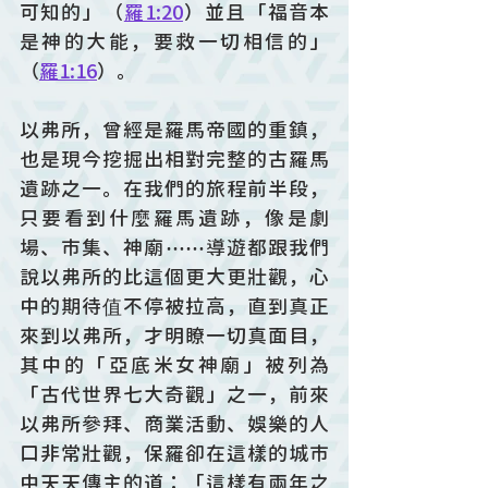
可知的」（
羅1:20
）並且「福音本
是神的大能，要救一切相信的」
（
羅1:16
）。
以弗所，曾經是羅馬帝國的重鎮，
也是現今挖掘出相對完整的古羅馬
遺跡之一。在我們的旅程前半段，
只要看到什麼羅馬遺跡，像是劇
場、市集、神廟⋯⋯導遊都跟我們
說以弗所的比這個更大更壯觀，心
中的期待值不停被拉高，直到真正
來到以弗所，才明瞭一切真面目，
其中的「亞底米女神廟」被列為
「古代世界七大奇觀」之一，前來
以弗所參拜、商業活動、娛樂的人
口非常壯觀，保羅卻在這樣的城市
中天天傳主的道：「這樣有兩年之