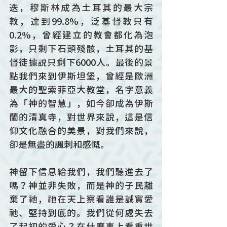
迭，穆斯林成為土耳其的最大宗
教，達到99.8%，泛基督教只有
0.2%，曾經建立的教會都化為泡
影，只剩下石頭殘骸，土耳其的基
督徒據說只剩下6000人。最後的景
點我們來到伊斯坦堡，曾經是歐洲
最大的聖索菲亞大教堂，名字意義
為「神的智慧」，如今卻成為伊斯
蘭的清真寺，對世界來說，這是信
仰文化融合的美景，對我們來說，
卻是無盡的諷刺和感慨。
神留下信息給我們，我們聽進去了
嗎？神並非失敗，而是神的子民離
棄了祂，祂在天上察看誰是誠實愛
祂、堅持到底的。我們從何處失去
了起初的愛心？在什麼事上看重世