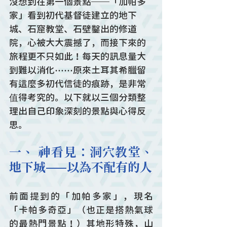
沒想到在第一個景點──「加帕多
家」看到初代基督徒建立的地下
城、石窟教堂、石壁鑿出的修道
院，心被大大震撼了，而接下來的
旅程更不只如此！每天的訊息量大
到難以消化⋯⋯原來土耳其希臘留
有這麼多初代信徒的痕跡，是非常
值得考究的。以下就以三個分類整
理出自己印象深刻的景點與心得反
思。
一、 神看見：洞穴教堂、
地下城——以為不配有的人
前面提到的「加帕多家」，現名
「卡帕多奇亞」（也正是搭熱氣球
的最熱門景點！）其地形特殊，山