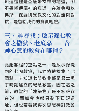
知道這裡是亞底米女神的地盤，卻
不畏懼傳講神的真道。在雅典和以
弗所，保羅與異教文化的對話與對
抗，是留給我們的寶貴經驗。
三、 神尋找：啟示錄七教
會之撒狄、老底嘉──合
神心意的教會在哪裡？
此趟旅程的重點之一，是啟示錄提
到的七間教會，我們依依搜集了七
個點，才知道七間教會都是君士坦
丁時期建立的紀念教堂，因在這之
前，教堂的「建築物」是不容許存
在的。而如今也都只剩下石頭遺
址，但也帶著我再次思想神對教會