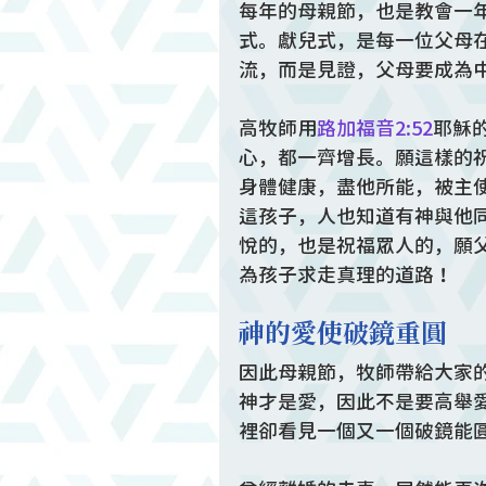
每年的母親節，也是教會一
式。獻兒式，是每一位父母
流，而是見證，父母要成為
高牧師用
路加福音2:52
耶穌
心，都一齊增長。願這樣的
身體健康，盡他所能，被主使
這孩子，人也知道有神與他
悅的，也是祝福眾人的，願
為孩子求走真理的道路！
神的愛使破鏡重圓
因此母親節，牧師帶給大家
神才是愛，因此不是要高舉
裡卻看見一個又一個破鏡能