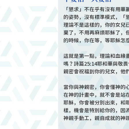
「懇求」不在乎有沒有用華
的姿勢，沒有標準模式，「
理論不是這樣的，你的女兒
棄了，不用再麻煩耶穌了，
的時候，你在等，等耶穌怎
這就是第一點，理論和血緣
嗎？詩篇25:14耶和華與
親密會祝福到你的兒女，他
當你與神親密，你會懂神的
在神的計畫中，就不會是站
耶穌，你會被分別出來，和
樣，機會是特別給你的，因
神親手動工，親自成就的神