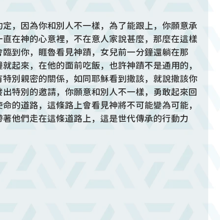
約定，因為你和別人不一樣，為了能跟上，你願意承
一直在神的心意裡，不在意人家說甚麼，那麼在這樣
會臨到你，睚魯看見神蹟，女兒前一分鐘還躺在那
鐘就起來，在他的面前吃飯，也許神蹟不是通用的，
有特別親密的關係，如同耶穌看到撒該，就說撒該你
發出特別的邀請，你願意和別人不一樣，勇敢起來回
使命的道路，這條路上會看見神將不可能變為可能，
帶著他們走在這條道路上，這是世代傳承的行動力