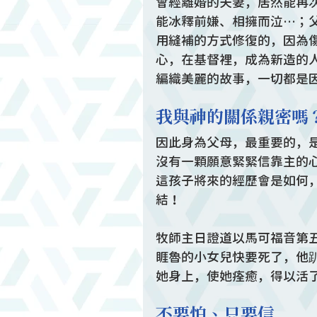
曾經離婚的夫妻，居然能再
能冰釋前嫌、相擁而泣…；
用縫補的方式修復的，因為
心，在基督裡，成為新造的
編織美麗的故事，一切都是
我與神的關係親密嗎
因此身為父母，最重要的，
沒有一顆願意緊緊信靠主的
這孩子將來的經歷會是如何
結！
牧師主日證道以馬可福音第五
睚魯的小女兒快要死了，他
她身上，使她痊癒，得以活
不要怕、只要信