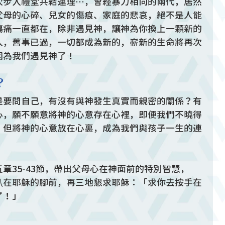
次步入禮堂共結連理…，曾經暴力相向的兩代，居然
父母的心碎、兒女的傷痕、家庭的悲哀，絕不是人能
傷痛一直都在，除非遇見神，讓神為你換上一顆新的
人，舊事已過，一切都成為新的，嶄新的生命將再次
因為我們遇見神了！
？
是要問自己，有沒有與神發生真實而親密的關係？有
心，願不願意將神的心意存在心裡，即便我們不曉得
，但將神的心意放在心裏，成為我們與孩子一生的連
章35-43節，帶出父母心在神面前的特別智慧，
趴在耶穌的腳前，再三地懇求耶穌：「求你去按手在
了！」