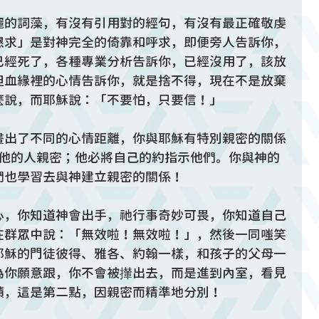
麗的詞藻，有沒有引用對的經句，有沒有最正確敬虔
懇求」是對神完全的倚靠和呼求，即便旁人告訴你，
已經死了，各種專業分析告訴你，已經沒用了，該放
但血緣裡的心情告訴你，就是捨不得，現在不是放棄
麼說，而耶穌說：「不要怕，只要信！」
畫出了不同的心情距離，你與耶穌有特別親密的關係
敬畏他的人親密；他必將自己的約指示他們。你與神的
們也學習去與神建立親密的關係！
心，你知道神會出手，祂行事奇妙可畏，你知道自己
在群眾中說：「無效啦！無效啦！」，然後一同嗤笑
耶穌的門徒彼得、雅各、約翰一樣，和孩子的父母一
為你願意跟，你不會被攆出去，而是進到內室，看見
蹟，這是第二點，因親密而精準地分別！