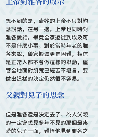
上帝對雅各的啟示
想不到的是，奇妙的上帝不只對約
瑟說話，在另一邊，上帝也同時對
雅各說話。畢竟全家遷徙到埃及可
不是什麼小事，對於當時年老的雅
各來說，舉家搬遷更是困難，相信
是正常人都不會做這樣的舉動，儘
管全地面對飢荒已經苦不堪言，要
做出這樣的決定仍然很不容易。
父親對兒子的思念
但是雅各還是決定去了，為人父親
的一定會想見多年不見的那個最疼
愛的兒子一面，難怪他見到雅各之