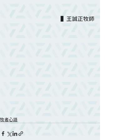
▌
王誠正牧師
牧者心語