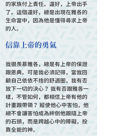
的家族付上責任。還好，上帝出手
了。這個還好，總是出現在雅各的
生命當中，因為他是懂得尋求上帝
的人。
信靠上帝的勇氣
我很羨慕雅各，總是有上帝的保證
跟恩典。可是我必須記得，當我回
顧自己依依不捨的舒適圈，我有否
放下一切的決心？ 我有否跟雅各一
樣，不管如何，都相信上帝有他的
計畫跟帶領？ 縱使他心中害怕，他
總不會讓害怕成為絆倒他跟隨上帝
的石頭，而是跨越心中的障礙，投
靠全能的神。