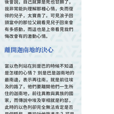
後會說，自己就算是死也甘願了，
我非常能夠理解那種心情，失而復
得的兒子，太寶貴了。可見浪子回
頭當中的那位父親看見兒子回來會
有多感動，而這也是上帝看見我們
悔改會有的激動心情。
離開迦南地的決心
當以色列站在別是巴的時候不知道
是怎樣的心情？ 別是巴是迦南地的
最南邊，表示再往南，就是前往埃
及的路了，他們要離開他們一生所
住的迦南地，前往異教與異族的國
家，而傳說中埃及宰相就是約瑟，
此時的以色列卻完全無法肯定是否