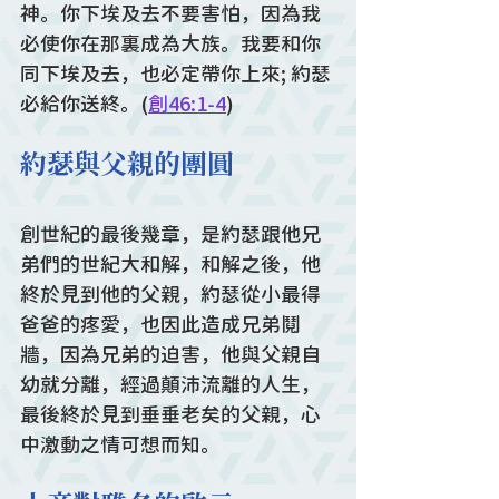
神。你下埃及去不要害怕，因為我
必使你在那裏成為大族。我要和你
同下埃及去，也必定帶你上來; 約瑟
必給你送終。(
創46:1-4
)
約瑟與父親的團圓
創世紀的最後幾章，是約瑟跟他兄
弟們的世紀大和解，和解之後，他
終於見到他的父親，約瑟從小最得
爸爸的疼愛，也因此造成兄弟鬩
牆，因為兄弟的迫害，他與父親自
幼就分離，經過顛沛流離的人生，
最後終於見到垂垂老矣的父親，心
中激動之情可想而知。