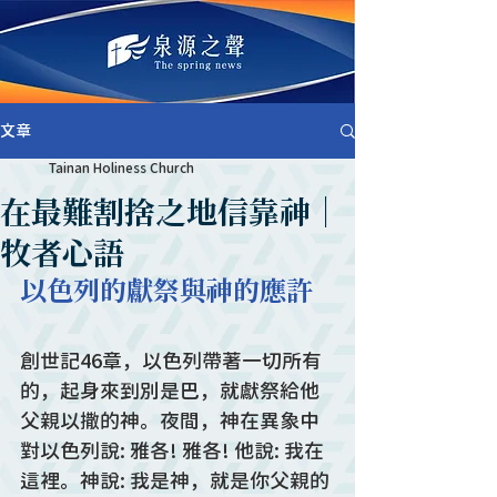
文章
Tainan Holiness Church
在最難割捨之地信靠神｜
牧者心語
以色列的獻祭與神的應許
創世記46章，以色列帶著一切所有
的，起身來到別是巴，就獻祭給他
父親以撒的神。夜間，神在異象中
對以色列說: 雅各! 雅各! 他說: 我在
這裡。神說: 我是神，就是你父親的