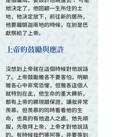
是個騙局，要設計他跳進去？ 可是
他決定了，他回顧一生所住的土
地，他決定放下，前往新的居所，
他要離開迦南地的時候，在別是巴
獻祭給了上帝。
上帝的鼓勵與應許
沒想到上帝就在這個時候對他說話
了。上帝鼓勵雅各不要害怕，明顯
雅各心中非常恐懼，但雅各這個人
就特別在此，他生命的重大轉折，
都有上帝的顯現跟保證，讓我非常
羨慕。但羨慕的同時看看他的生
命，也真的有他過人之處。他先順
服，先敬拜上帝，上帝才對他說話
的。有時候我們等阿等，非要等到