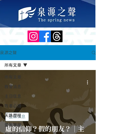
泉源之聲
所有文章
所有文章
教會消息
主日信息
牧者心語
天路歷程
主日信息
愛家專欄
虛的信仰？假的朋友？｜主