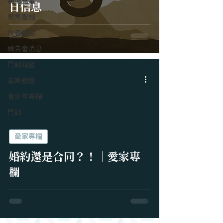
職場充電
日信息
聚焦聖經
牧者觀點
禱告會消息
門訓視窗
軍團動態
青少年專欄
門訓
愛家專欄
婚約還是合同？！｜愛家專
欄