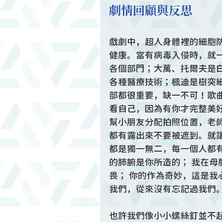
劇情回顧與反思
戲劇中，超人身體裡的細胞
健康。當有病毒入侵時，就
各個部門；大萬、托爾夫是
各種醫療技術；楓迪是樹突
部都很重要，缺一不可！歌
看自己，因為有你才完整美
幫小朋友分配拍照位置，老
都有露出來不要被遮到。就
都是獨一無二，每一個人都
的肺腑是你所造的； 我在
畏； 你的作為奇妙，這是我
我們，從來沒有忘記過我們
也許我們像小小螺絲釘並不