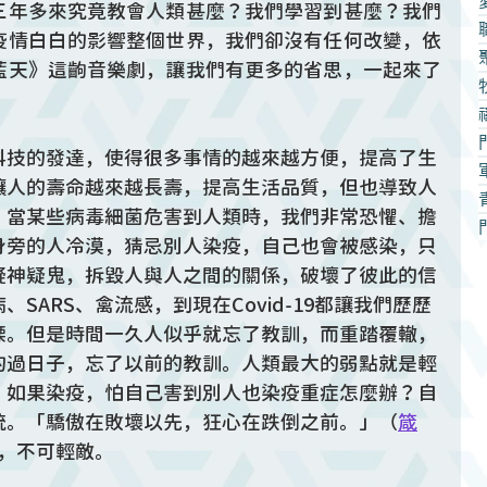
三年多來究竟教會人類甚麼？我們學習到甚麼？我們
疫情白白的影響整個世界，我們卻沒有任何改變，依
藍天》這齣音樂劇，讓我們有更多的省思，一起來了
科技的發達，使得很多事情的越來越方便，提高了生
讓人的壽命越來越長壽，提高生活品質，但也導致人
。當某些病毒細菌危害到人類時，我們非常恐懼、擔
身旁的人冷漠，猜忌別人染疫，自己也會被感染，只
疑神疑鬼，拆毀人與人之間的關係，破壞了彼此的信
SARS、禽流感，到現在Covid-19都讓我們歷歷
慄。但是時間一久人似乎就忘了教訓，而重踏覆轍，
的過日子，忘了以前的教訓。人類最大的弱點就是輕
，如果染疫，怕自己害到別人也染疫重症怎麼辦？自
統。「驕傲在敗壞以先，狂心在跌倒之前。」（
箴
，不可輕敵。