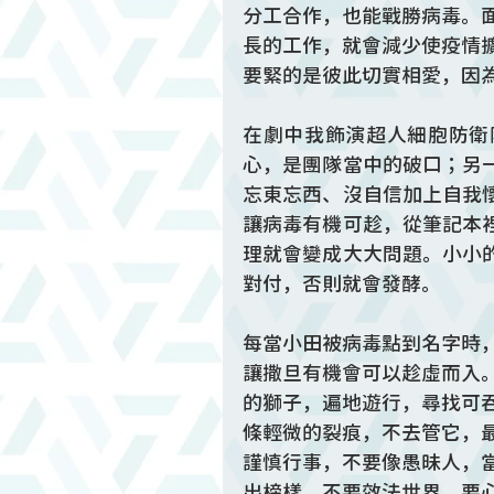
分工合作，也能戰勝病毒。
長的工作，就會減少使疫情
要緊的是彼此切實相愛，因
在劇中我飾演超人細胞防衛
心，是團隊當中的破口；另
忘東忘西、沒自信加上自我
讓病毒有機可趁，從筆記本
理就會變成大大問題。小小
對付，否則就會發酵。
每當小田被病毒點到名字時
讓撒旦有機會可以趁虛而入
的獅子，遍地遊行，尋找可
條輕微的裂痕，不去管它，
謹慎行事，不要像愚昧人，
出榜樣。不要效法世界，要