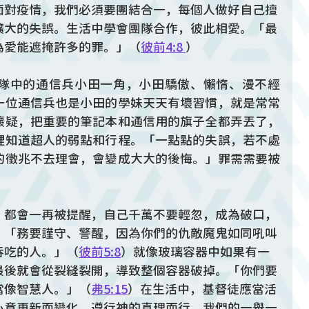
面對疫情，我們必須要團結合一，每個人做好自己擅
擴大的失誤。生活中學會團隊合作，彼此相愛。「最
為愛能遮掩許多的罪。」（
彼前4:8 
）
隊中的通信兵小田一角，小田驕傲、懶惰、漫不經
一位通信兵也是小田的學妹天天有壞習慣，就是常常
懷疑，把重要的筆記本和通信用的旗子全都弄丟了，
裡知道超人的弱點和行程。「一點點的失誤，若不處
的徵兆不去理會，會變成大大的後悔。」罪需需要被
，都會一再被提醒，自己千萬不要輕忽，成為破口，
。「務要謹守、警醒，因為你們的仇敵魔鬼如同吼叫
吞吃的人。」（
彼前5:8
）就像玻璃容器中如果有一
最後就會從裂縫裂開，導致整個容器破掉。「你們要
當像智慧人。」（
弗5:15
）在生活中，基督徒應當活
心意更新而變化，遵行神的真理而行，我們的一舉一