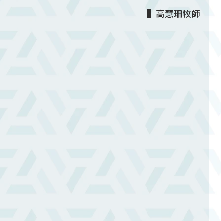
▌高慧珊牧師