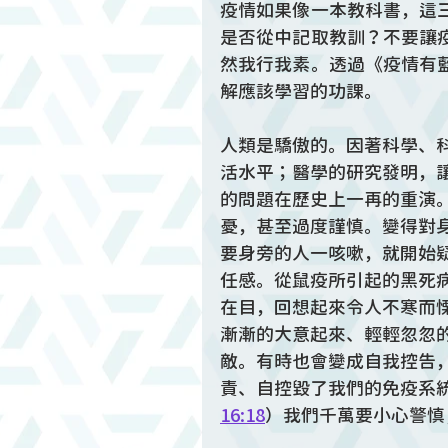
疫情如果像一本教科書，這
是否從中記取教訓？不要讓
然我行我素。透過《疫情有
解應該學習的功課。
人類是驕傲的。因著科學、
活水平；醫學的研究發明，
的問題在歷史上一再的重演
憂，甚至過度謹慎。變得對
要身旁的人一咳嗽，就開始
任感。從鼠疫所引起的黑死病、
在目，回想起來令人不寒而
漸漸的大意起來、輕輕忽忽
敵。有時也會變成自我控告
責、自控毀了我們的免疫系
16:18
）我們千萬要小心警慎