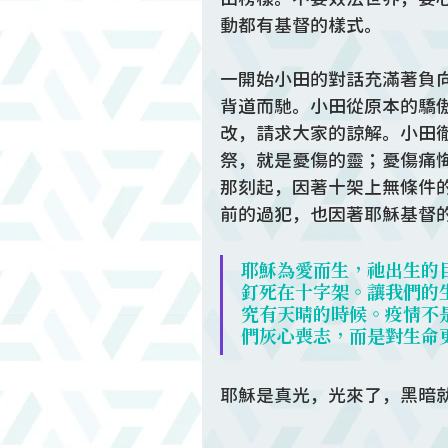
動都有基督的樣式。
一開始小田的對話充滿著負
背道而馳。小田從原本的驕
改，請求大家的諒解。小田
祭，就是憂傷的靈；憂傷痛
那刻起，因著十架上無條件
前的過犯，也因著耶穌基督
耶穌為愛而生，祂出生的
釘死在十字架。讓我們的
究有天晴的時候。疫情不
們灰心喪志，而是對生命
耶穌是真光，光來了，黑暗