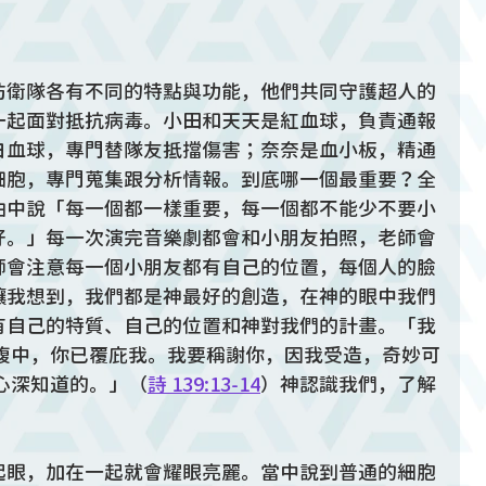
防衛隊各有不同的特點與功能，他們共同守護超人的
一起面對抵抗病毒。小田和天天是紅血球，負責通報
白血球，專門替隊友抵擋傷害；奈奈是血小板，精通
細胞，專門蒐集跟分析情報。到底哪一個最重要？全
曲中說「每一個都一樣重要，每一個都不能少不要小
好。」每一次演完音樂劇都會和小朋友拍照，老師會
師會注意每一個小朋友都有自己的位置，每個人的臉
讓我想到，我們都是神最好的創造，在神的眼中我們
有自己的特質、自己的位置和神對我們的計畫。「我
母腹中，你已覆庇我。我要稱謝你，因我受造，奇妙可
心深知道的。」（
詩 139:13-14
）神認識我們，了解
。
起眼，加在一起就會耀眼亮麗。當中說到普通的細胞