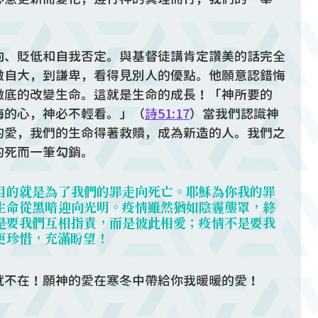
向、貶低和自我否定。與基督徒講肯定讚美的話完全
傲自大，到謙卑，看得見別人的優點。他願意認錯悔
徹底的改變生命。這就是生命的成長！「神所要的
悔的心，神必不輕看。」（
詩51:17
）當我們認識神
的愛，我們的生命得著救贖，成為新造的人。我們之
的死而一筆勾銷。
目的就是為了我們的罪走向死亡。耶穌為你我的罪
生命從黑暗迎向光明。疫情雖然猶如陰霾壟罩，終
是要我們互相指責，而是彼此相愛；疫情不是要我
更珍惜，充滿盼望！
就不在！願神的愛在寒冬中帶給你我暖暖的愛！