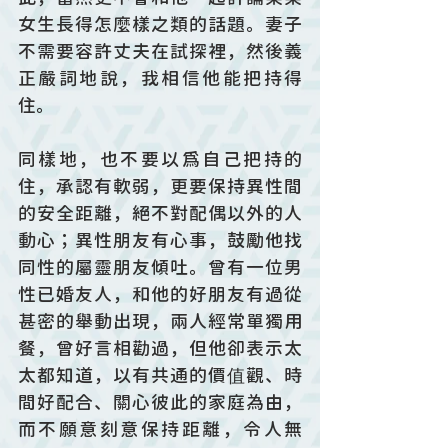
女生長得怎麼樣之類的話題。妻子
不需要容許丈夫在試探裡，然後義
正嚴詞地說，我相信他能把持得
住。
同樣地，也不要以爲自己把持的
住，承認有軟弱，更要保持異性間
的安全距離，絕不對配偶以外的人
動心；異性朋友有心事，鼓勵他找
同性的屬靈朋友傾吐。曾有一位男
性已婚友人，和他的好朋友有過從
甚密的舉動出現，兩人經常單獨用
餐，曾好言相勸過，但他卻表示太
太都知道，以有共通的價值觀、時
間好配合、關心彼此的家庭為由，
而不願意刻意保持距離，令人無