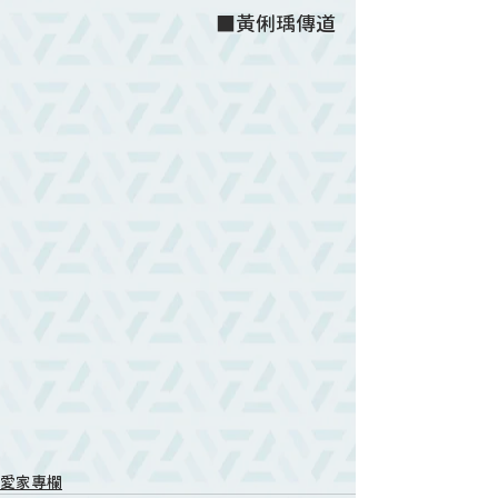
■黃俐瑀傳道
愛家專欄