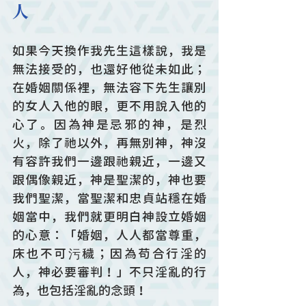
人
如果今天換作我先生這樣說，我是
無法接受的，也還好他從未如此；
在婚姻關係裡，無法容下先生讓別
的女人入他的眼，更不用說入他的
心了。因為神是忌邪的神，是烈
火，除了祂以外，再無別神，神沒
有容許我們一邊跟祂親近，一邊又
跟偶像親近，神是聖潔的，神也要
我們聖潔，當聖潔和忠貞站穩在婚
姻當中，我們就更明白神設立婚姻
的心意：「婚姻，人人都當尊重，
床也不可污穢；因為苟合行淫的
人，神必要審判！」不只淫亂的行
為，也包括淫亂的念頭！