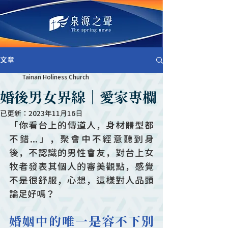
文章
Tainan Holiness Church
婚後男女界線｜愛家專欄
已更新：
2023年11月16日
「你看台上的傳道人，身材體型都
不錯...」，聚會中不經意聽到身
後，不認識的男性會友，對台上女
牧者發表其個人的審美觀點，感覺
不是很舒服，心想，這樣對人品頭
論足好嗎？
婚姻中的唯一是容不下別