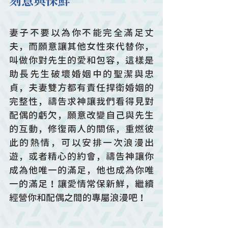
刻意與保鮮
妻子不要以為你不能完全滿足丈
夫，而願意讓其他女性來代替你，
叫做你對先生的愛和包容，這樣是
助長先生破壞婚姻中的聖潔與忠
貞，夫妻雙方都有責任捍衛婚姻的
完整性，禱告求神讓我們看得見對
配偶的虧欠，願意改變自己與先生
的互動，修復兩人的關係，重燃彼
此的熱情，可以安排一次浪漫出
遊，或者精心的約會，禱告神讓你
成為他唯一的滿足，他也成為你唯
一的滿足！讓愛情常保新鮮，繼續
經營你和配偶之間的專屬浪漫吧！