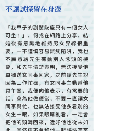
不讓試探留在身邊
「我車子的副駕駛座只有一個女人
可坐！」，何戎在網路上分享，結
婚後有意識地維持男女界線很重
要，一不謹慎容易誤觸陷阱，我也
不願意給先生有動別人念頭的機
會，和先生清楚表明，無法接受他
單獨送女同事回家，之前聽先生說
因為工作忙碌，有女同事主動幫他
買午餐，我便向他表示，有需要的
話，會為他做便當，不要一直讓女
同事幫忙，也無法接受他多看別的
女生一眼，如果眼睛亂看，一定會
把他的頭轉回來，還好他也從未如
此，當然更不會和他一起評論某某