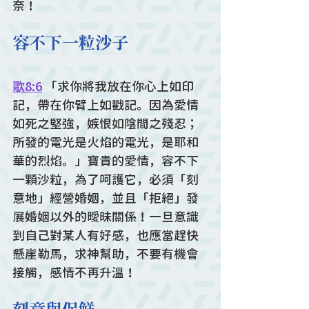
奈！
容不下一粒沙子
歌8:6
 「求你將我放在你心上如印
記，帶在你臂上如戳記。因為愛情
如死之堅強，嫉恨如陰間之殘忍；
所發的電光是火焰的電光，是耶和
華的烈焰。」寶貴的愛情，容不下
一顆沙粒，為了呵護它，必須「刻
意地」經營婚姻，並且「拒絕」發
展婚姻以外的曖昧關係！一旦意識
到自己對某人有好感，也應當趕快
懸崖勒馬，求神幫助，不要有機會
接觸，感情不再升溫！