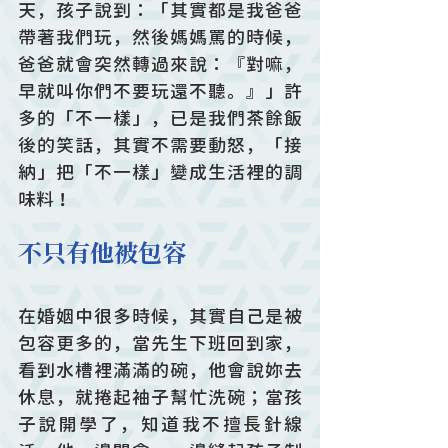
天，孩子說到：「其實都是我爸爸
帶著我們玩，然後媽媽罵的時候，
爸爸就會突然轉過來說：『對嘛，
早就叫你們不要玩還不聽。』」許
多的「不一樣」，已是我們茶餘飯
後的笑話，其實不需要動怒，「接
納」把「不一樣」變成生活裡的調
味料！
不只有他被包容
在婚姻中很多時候，其實自己是被
包容更多的，當先生下班回到家，
看到水槽裡滿滿的碗，他會說妳去
休息，就捲起袖子幫忙洗碗；當孩
子說開學了，知道我不擅長針線