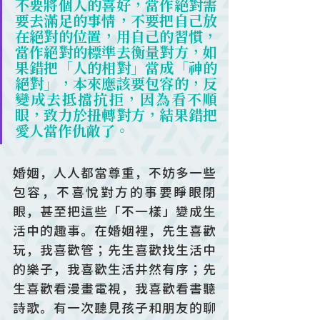
不要將個人的喜好，當作絕對需
要去滿足的事情，不要把自己放
在絕對的位置，用自己的習慣，
當作絕對的標準去衡量對方，如
果錯把「人的相對」當成「神的
絕對」，本來應該要包容的，反
變成去抵擋抗拒，因為看不順
眼，致力於扭轉對方，結果錯把
愛人當作仇敵了。
婚姻，人人都當尊重，不妨多一些
包容，不喜悅對方的事要睜眼閉
眼，甚至把這些「不一樣」變成生
活中的趣事。在婚姻裡，先生喜歡
玩，我喜歡管；先生喜歡找生活中
的樂子，我喜歡生活井然有序；先
生喜歡看漫畫電視，我喜歡看書聽
詩歌。有一次聽見孩子和朋友的聊