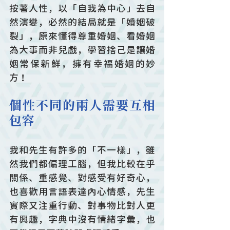
按著人性，以「自我為中心」去自
然演變，必然的結局就是「婚姻破
裂」，原來懂得尊重婚姻、看婚姻
為大事而非兒戲，學習捨己是讓婚
姻常保新鮮，擁有幸福婚姻的妙
方！
個性不同的兩人需要互相
包容
我和先生有許多的「不一樣」，雖
然我們都偏理工腦，但我比較在乎
關係、重感覺、對感受有好奇心，
也喜歡用言語表達內心情感，先生
實際又注重行動、對事物比對人更
有興趣，字典中沒有情緒字彙，也