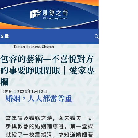
文章
Tainan Holiness Church
包容的藝術—不喜悅對方
的事要睜眼閉眼｜愛家專
欄
已更新：
2023年1月12日
婚姻，人人都當尊重
當年論及婚嫁之時，與未婚夫一同
參與教會的婚姻輔導班，第一堂課
就給了一枚震撼彈，才知道婚姻若