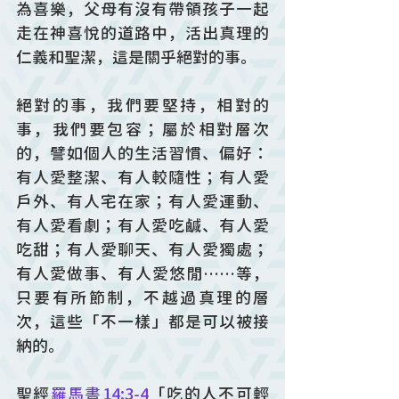
為喜樂，父母有沒有帶領孩子一起
走在神喜悅的道路中，活出真理的
仁義和聖潔，這是關乎絕對的事。
絕對的事，我們要堅持，相對的
事，我們要包容；屬於相對層次
的，譬如個人的生活習慣、偏好：
有人愛整潔、有人較隨性；有人愛
戶外、有人宅在家；有人愛運動、
有人愛看劇；有人愛吃鹹、有人愛
吃甜；有人愛聊天、有人愛獨處；
有人愛做事、有人愛悠閒……等，
只要有所節制，不越過真理的層
次，這些「不一樣」都是可以被接
納的。
聖經
羅馬書14:3-4
「吃的人不可輕