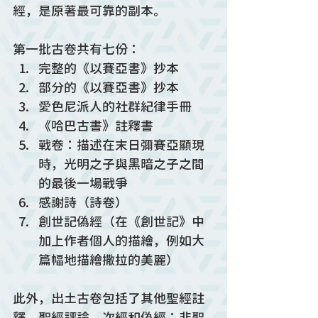
經，是原著最可靠的副本。
第一批古卷共有七份：
完整的《
以賽亞書》抄本
部分的《以賽亞書》抄本
愛色尼派人的社群紀律手冊
《哈巴古書》註釋書
戰卷：描述在末日彌賽亞顯現
時，光明之子與黑暗之子之間
的最後一場戰爭
感謝詩（詩卷）
創世記偽經（在《創世記》中
加上作者個人的描繪，例如大
篇幅地描繪撒拉的美麗）
此外，出土古卷包括了其他聖經註
釋，聖經評論，次經和偽經；非聖