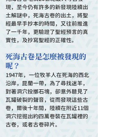
現，至今仍有許多的新發現陸續出
土解謎中，死海古卷的出土，將聖
經最早手抄本的時間，又往前推進
了一千年，更驗證了聖經預言的真
實性，及抄寫聖經的正確性。
死海古卷是怎麼被發現的
呢？
1947年，一位牧羊人在死海的西北
沿岸，昆蘭一帶，為了尋找迷羊，
對著洞穴投擲石塊，卻意外聽見了
瓦罐破裂的聲音，從而發現這些古
卷，爾後十年間，陸續在附近11個
洞穴挖掘出約四萬卷裝在瓦罐裡的
古卷，或者古卷碎片。