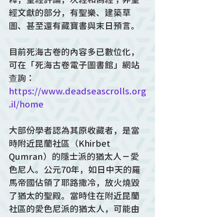
經文獻的部分，有聖樂、建築草
圖、甚至還有藏寶書與末日預言。
目前死海古卷的內容多已數位化，
可在「死海古卷電子圖書館」網站
查詢：
https://www.deadseascrolls.org
.il/home
大部份學者認為其原收藏者，是當
時附近昆蘭社區（Khirbet 
Qumran）的隱士派的猶太人－愛
色尼人。公元70年，如日中天的羅
馬帝國佔領了耶路撒冷，放火燒毀
了猶太的聖殿。當時住在附近昆蘭
社區的愛色尼派的猶太人，可能由