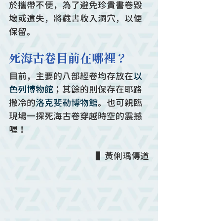
於攜帶不便，為了避免珍貴書卷毀
壞或遺失，將藏書收入洞穴，以便
保留。
死海古卷目前在哪裡？
目前，主要的八部經卷均存放在
以
色列博物館
；其餘的則保存在耶路
撒冷的
洛克斐勒博物館
。也可親臨
現場一探死海古卷穿越時空的震撼
喔！
▌黃俐瑀傳道