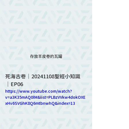
存放羊皮卷的瓦罐
死海古卷│20241108聖經小知識
│EP06
https://www.youtube.com/watch?
v=a3K35mAQ0lM&list=PLBzVVkw4dokOXE
xHv6SVGhK8Q6mtbnwhQ&index=13