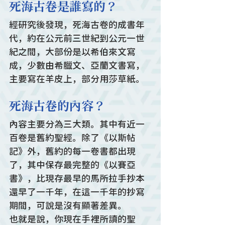
死海古卷是誰寫的？
經研究後發現，死海古卷的成書年
代，約在公元前三世紀到公元一世
紀之間，大部份是以希伯來文寫
成，少數由希臘文、亞蘭文書寫，
主要寫在羊皮上，部分用莎草紙。
死海古卷的內容？
內容主要分為三大類。其中有近一
百卷是舊約聖經。除了《以斯帖
記》外，舊約的每一卷書都出現
了，其中保存最完整的《以賽亞
書》，比現存最早的馬所拉手抄本
還早了一千年，在這一千年的抄寫
期間，可說是沒有顯著差異。
也就是說，你現在手裡所讀的聖