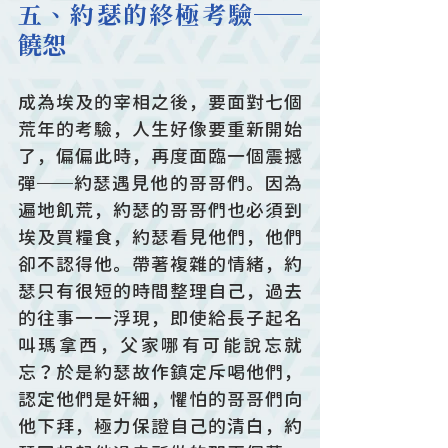
五、約瑟的終極考驗──
饒恕
成為埃及的宰相之後，要面對七個
荒年的考驗，人生好像要重新開始
了，偏偏此時，再度面臨一個震撼
彈──約瑟遇見他的哥哥們。因為
遍地飢荒，約瑟的哥哥們也必須到
埃及買糧食，約瑟看見他們，他們
卻不認得他。帶著複雜的情緒，約
瑟只有很短的時間整理自己，過去
的往事一一浮現，即使給長子起名
叫瑪拿西，父家哪有可能說忘就
忘？於是約瑟故作鎮定斥喝他們，
認定他們是奸細，懼怕的哥哥們向
他下拜，極力保證自己的清白，約