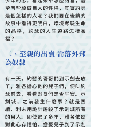
少年約瑟，看起來不怎麼討喜，甚
至有些驕傲自大的性格，其實約瑟
是個怎樣的人呢？我們要在後續的
故事中看得更明白，環境考驗生命
的品格，約瑟的人生道路怎樣蒙
福？
二、至親的出賣 淪落外邦
為奴隸
有一天，約瑟的哥哥們到示劍去放
羊，雅各擔心他的兒子們，便叫約
瑟前去，看看哥哥們是否平安。示
劍城，之前發生什麼事？就是西
緬、利未用詭計屠殺了示劍城所有
的男人。即使過了多年，雅各依然
對此心存懼怕，擔憂兒子到了示劍