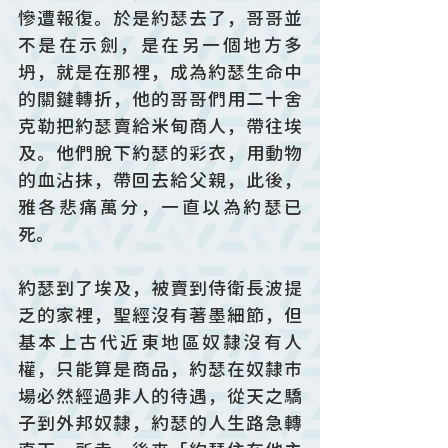
慘遭報復。於是約瑟去了，哥哥並
不是在示劍，是在另一個地方多
坍，就是在那裡，成為約瑟生命中
的關鍵轉折，他的哥哥們用二十舍
克勒把約瑟賣給米甸商人，帶往埃
及。他們脫下約瑟的彩衣，用動物
的血沾抹，帶回去給父親，此後，
雅各悲痛萬分，一直以為約瑟已
死。
約瑟到了埃及，被賣到侍衛長波提
乏的家裡，聖經沒有著墨細節，但
基本上古代近東地區奴隸沒有人
權，只能算是商品，約瑟在奴隸市
場必然經過非人的待遇，從天之驕
子到外邦奴隸，約瑟的人生路急轉