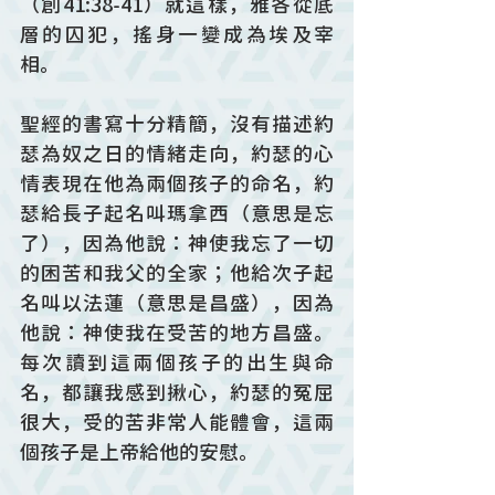
（創41:38-41）就這樣，雅各從底
層的囚犯，搖身一變成為埃及宰
相。
聖經的書寫十分精簡，沒有描述約
瑟為奴之日的情緒走向，約瑟的心
情表現在他為兩個孩子的命名，約
瑟給長子起名叫瑪拿西（意思是忘
了），因為他說：神使我忘了一切
的困苦和我父的全家；他給次子起
名叫以法蓮（意思是昌盛），因為
他說：神使我在受苦的地方昌盛。
每次讀到這兩個孩子的出生與命
名，都讓我感到揪心，約瑟的冤屈
很大，受的苦非常人能體會，這兩
個孩子是上帝給他的安慰。