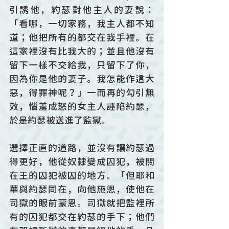
引誘他，約瑟對他主人的妻說：
「看哪，一切家務，我主人都不知
道；他把所有的都交在我手裡。在
這家裡沒有比我大的；並且他沒有
留下一樣不交給我，只留下了你，
因為你是他的妻子。我怎能作這大
惡，得罪神呢？」一而再的勾引無
效，惱羞成怒的女主人誣陷約瑟，
於是約瑟被送進了監獄。
選擇正直的道路，並沒有讓約瑟過
得更好，他從奴隸變成囚犯，被關
在王的囚犯被囚的地方。「但耶和
華與約瑟同在，向他施恩，使他在
司獄的眼前蒙恩。司獄就把監裡所
有的囚犯都交在約瑟的手下；他們