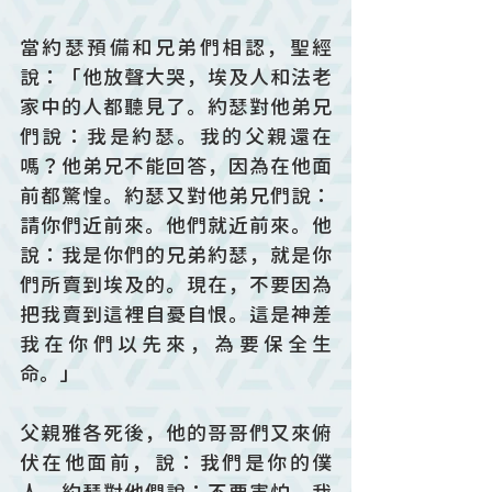
當約瑟預備和兄弟們相認，聖經
說：「他放聲大哭，埃及人和法老
家中的人都聽見了。約瑟對他弟兄
們說：我是約瑟。我的父親還在
嗎？他弟兄不能回答，因為在他面
前都驚惶。約瑟又對他弟兄們說：
請你們近前來。他們就近前來。他
說：我是你們的兄弟約瑟，就是你
們所賣到埃及的。現在，不要因為
把我賣到這裡自憂自恨。這是神差
我在你們以先來，為要保全生
命。」
父親雅各死後，他的哥哥們又來俯
伏在他面前，說：我們是你的僕