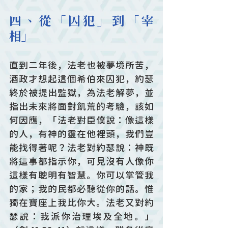
四、從「囚犯」到「宰
相」
直到二年後，法老也被夢境所苦，
酒政才想起這個希伯來囚犯，約瑟
終於被提出監獄，為法老解夢，並
指出未來將面對飢荒的考驗，該如
何因應，「法老對臣僕說：像這樣
的人，有神的靈在他裡頭，我們豈
能找得著呢？法老對約瑟說：神既
將這事都指示你，可見沒有人像你
這樣有聰明有智慧。你可以掌管我
的家；我的民都必聽從你的話。惟
獨在寶座上我比你大。法老又對約
瑟說：我派你治理埃及全地。」