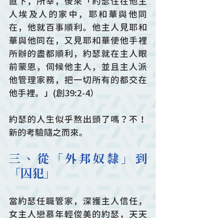
直下，所幸，後來「約瑟住在他主
人埃及人的家中，耶和華與他同
在，他就百事順利。他主人見耶和
華與他同在，又見耶和華使他手裡
所辦的盡都順利，約瑟就在主人眼
前蒙恩，伺候他主人，並且主人派
他管理家務，把一切所有的都交在
他手裡。」(創39:2-4）
約瑟的人生似乎熬出頭了嗎？不！
新的考驗隨之而來。
三、從「外邦奴隸」到
「囚犯」
當約瑟任職管家，深獲主人信任，
女主人戀慕年輕俊美的約瑟，天天