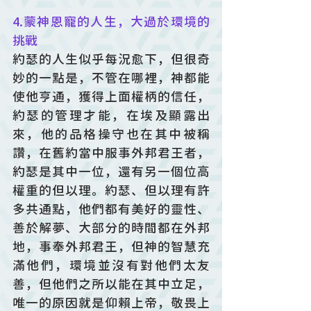
4.蒙神恩寵的人生，大過於環境的
挑戰
約瑟的人生似乎每況愈下，但很奇
妙的一點是，不管在哪裡，神都能
使他亨通，獲得上面權柄的信任，
約瑟的管理才能，在埃及顯露出
來，他的品格操守也在其中被稱
讚，在舊約當中服事外邦君王者，
約瑟是其中一位，還有另一個位高
權重的但以理。約瑟、但以理有許
多共通點，他們都有美好的靈性、
善於解夢、大部分的時間都在外邦
地，事奉外邦君王，但神的智慧充
滿他們，環境並沒有對他們太友
善，但他們之所以能在其中立足，
唯一的原因就是仰賴上帝，敬畏上