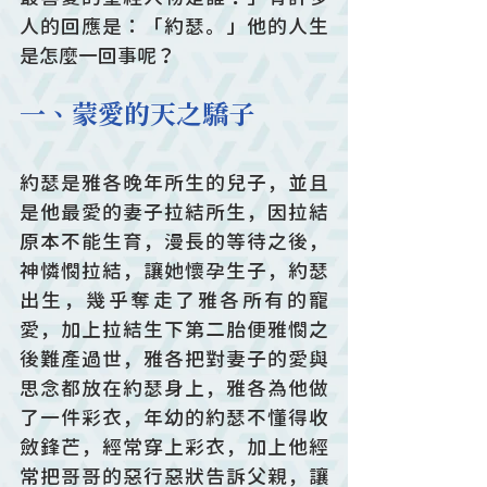
人的回應是：「約瑟。」他的人生
是怎麼一回事呢？
一、蒙愛的天之驕子
約瑟是雅各晚年所生的兒子，並且
是他最愛的妻子拉結所生，因拉結
原本不能生育，漫長的等待之後，
神憐憫拉結，讓她懷孕生子，約瑟
出生，幾乎奪走了雅各所有的寵
愛，加上拉結生下第二胎便雅憫之
後難產過世，雅各把對妻子的愛與
思念都放在約瑟身上，雅各為他做
了一件彩衣，年幼的約瑟不懂得收
斂鋒芒，經常穿上彩衣，加上他經
常把哥哥的惡行惡狀告訴父親，讓