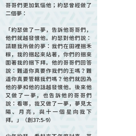
哥哥們更加氣惱他；約瑟曾經做了
二個夢：
「約瑟做了一夢，告訴他哥哥們，
他們就越發恨他。約瑟對他們說：
請聽我所做的夢：我們在田裡捆禾
稼，我的捆起來站著，你們的捆來
圍著我的捆下拜。他的哥哥們回答
說：難道你真要作我們的王嗎？難
道你真要管轄我們嗎？他們就因為
他的夢和他的話越發恨他。後來他
又做了一夢，也告訴他的哥哥們
說：看哪，我又做了一夢，夢見太
陽、月亮，與十一個星向我下
拜。」（創37:5-9）