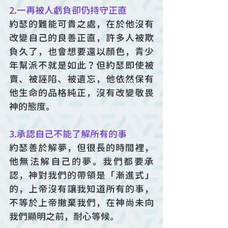
2.一再被人虧負卻仍持守正直
約瑟的難能可貴之處，在於他沒有
改變自己的良善正直，許多人被欺
負久了，也會想要還以顏色，青少
年幫派不就是如此？但約瑟即使被
賣、被誣陷、被遺忘，他依然保有
他生命的品格純正，沒有改變敬畏
神的態度。
3.承認自己不能了解所有的事
約瑟善於解夢，但很長的時間裡，
他無法解自己的夢。我們都要承
認，神對我們的帶領是「漸進式」
的，上帝沒有讓我知道所有的事，
不等於上帝撇棄我們，在神尚未向
我們顯明之前，耐心等候。