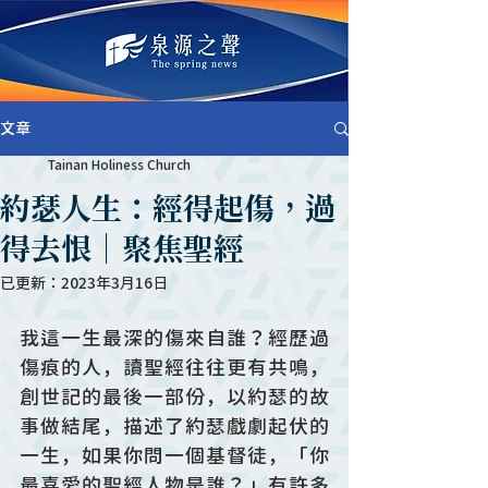
文章
Tainan Holiness Church
約瑟人生：經得起傷，過
得去恨｜聚焦聖經
已更新：
2023年3月16日
我這一生最深的傷來自誰？經歷過
傷痕的人，讀聖經往往更有共鳴，
創世記的最後一部份，以約瑟的故
事做結尾，描述了約瑟戲劇起伏的
一生，如果你問一個基督徒，「你
最喜愛的聖經人物是誰？」有許多