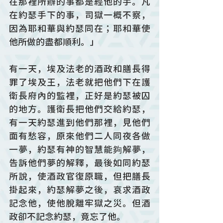
在那裡所辦的事都是經他的手。凡
在約瑟手下的事，司獄一概不察，
因為耶和華與約瑟同在；耶和華使
他所做的盡都順利。」
有一天，埃及法老的酒政和膳長得
罪了埃及王，法老就把他們下在護
衛長府內的監裡，正好是約瑟被囚
的地方。護衛長把他們交給約瑟，
有一天約瑟進到他們那裡，見他們
面有愁容，原來他們二人同夜各做
一夢，約瑟有神的智慧能夠解夢，
告訴他們夢的解釋，最後如同約瑟
所說，使酒政官復原職，但把膳長
掛起來，約瑟解夢之後，哀求酒政
記念他，使他脫離牢獄之災。但酒
政卻不記念約瑟，竟忘了他。