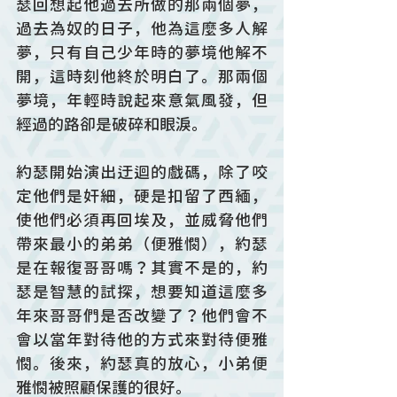
瑟回想起他過去所做的那兩個夢，
過去為奴的日子，他為這麼多人解
夢，只有自己少年時的夢境他解不
開，這時刻他終於明白了。那兩個
夢境，年輕時說起來意氣風發，但
經過的路卻是破碎和眼淚。
約瑟開始演出迂迴的戲碼，除了咬
定他們是奸細，硬是扣留了西緬，
使他們必須再回埃及，並威脅他們
帶來最小的弟弟（便雅憫），約瑟
是在報復哥哥嗎？其實不是的，約
瑟是智慧的試探，想要知道這麼多
年來哥哥們是否改變了？他們會不
會以當年對待他的方式來對待便雅
憫。後來，約瑟真的放心，小弟便
雅憫被照顧保護的很好。