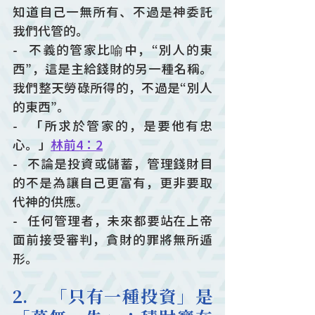
知道自己一無所有、不過是神委託
我們代管的。
-   不義的管家比喻中，“別人的東
西”，這是主給錢財的另一種名稱。
我們整天勞碌所得的，不過是“別人
的東西”。
-   「所求於管家的，是要他有忠
心。」
林前4：2
-   不論是投資或儲蓄，管理錢財目
的不是為讓自己更富有，更非要取
代神的供應。
-   任何管理者，未來都要站在上帝
面前接受審判，貪財的罪將無所遁
形。
2.    「只有一種投資」是