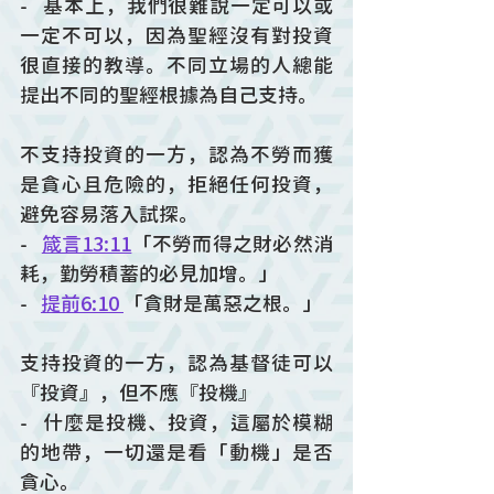
-   基本上，我們很難說一定可以或
一定不可以，因為聖經沒有對投資
很直接的教導。不同立場的人總能
提出不同的聖經根據為自己支持。
不支持投資的一方，認為不勞而獲
是貪心且危險的，拒絕任何投資，
避免容易落入試探。
-   
箴言13:11
「不勞而得之財必然消
耗，勤勞積蓄的必見加增。」
-   
提前6:10 
「貪財是萬惡之根。」
支持投資的一方，認為基督徒可以
『投資』，但不應『投機』
-   什麼是投機、投資，這屬於模糊
的地帶，一切還是看「動機」是否
貪心。