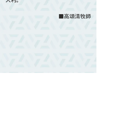
大利。
■高頌清牧師
牧者觀點