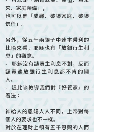
-   可以是「創造就業、產值、為未
來、家庭預備」，
也可以是「成癮、破壞家庭、破壞
信任」。
另外，從五千兩銀子中連本帶利的
比喻來看，耶穌也有「放銀行生利
息」的觀念。
-   耶穌沒有譴責生利息不對，反而
譴責連放銀行生利息都不肯的懶
人。 
-   這比喻教導我們對『好管家』的
看法：
神給人的恩賜人人不同，上帝對每
個人的要求也不一樣。
對於在理財上領有五千恩賜的人而