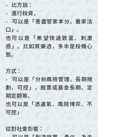
-   比方說：
-   進行投資，
-   可以是「善盡管家本分、養家活
口」。
也可以是「希望快速致富、刺激
感」。比如買樂透，多半是投機心
態。
方式：
-   可以是「分析風險管理、長期規
劃、可控」，股票或基金長期、定
期定額等。
也可以是「憑運氣、風險博弈、不
可控」
從對社會影響：