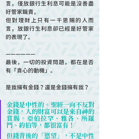
言，僅放銀行生利息可能是沒善盡
好管家職責，
但對理財上只有一千恩賜的人而
言，放銀行生利息卻已經是好管家
的表現了。 
——————
最後，一切的投資問題，都在是否
有「貪心的動機」。
是我擁有金錢？還是金錢擁有我？
金錢是中性的。聖經一向不反對
金錢，人的財富可以是來自神的
賞賜。亞伯拉罕、雅各、所羅
門、約伯等，都很富有！
但錢背後的「慾望」，不是中性