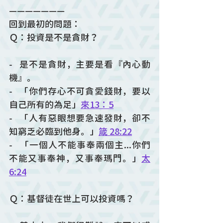
———————
回到最初的問題：
Ｑ：投資是不是貪財？
-   是不是貪財，主要是看『內心動
機』。 
-   「你們存心不可貪愛錢財，要以
自己所有的為足」
來13：5
-   「人有惡眼想要急速發財，卻不
知窮乏必臨到他身。」
箴 28:22
-   「一個人不能事奉兩個主...你們
不能又事奉神，又事奉瑪門。」
太
6:24
Ｑ：基督徒在世上可以投資嗎？