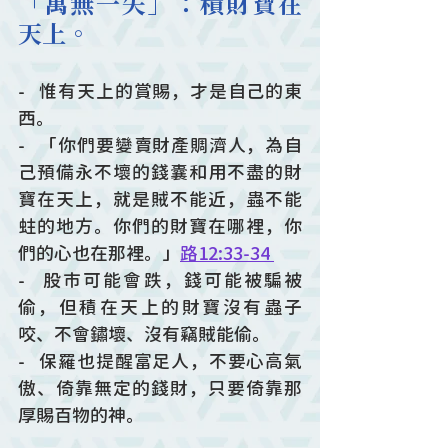
「萬無一失」：積財寶在
天上。
-   惟有天上的賞賜，才是自己的東
西。
-   「你們要變賣財產賙濟人，為自
己預備永不壞的錢囊和用不盡的財
寶在天上，就是賊不能近，蟲不能
蛀的地方。你們的財寶在哪裡，你
們的心也在那裡。」
路12:33-34 
-   股市可能會跌，錢可能被騙被
偷，但積在天上的財寶沒有蟲子
咬、不會鏽壞、沒有竊賊能偷。 
-   保羅也提醒富足人，不要心高氣
傲、倚靠無定的錢財，只要倚靠那
厚賜百物的神。