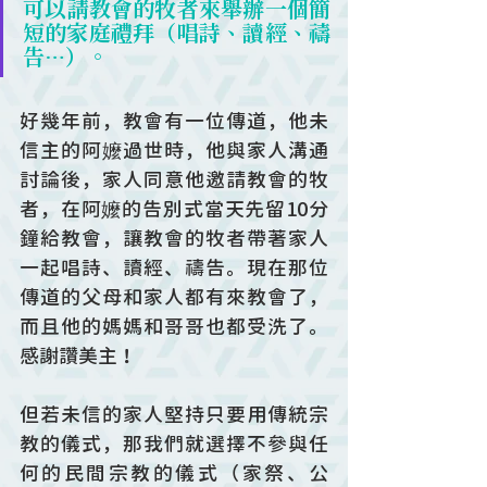
可以請教會的牧者來舉辦一個簡
短的家庭禮拜（唱詩、讀經、禱
告…）。
好幾年前，教會有一位傳道，他未
信主的阿嬤過世時，他與家人溝通
討論後，家人同意他邀請教會的牧
者，在阿嬤的告別式當天先留10分
鐘給教會，讓教會的牧者帶著家人
一起唱詩、讀經、禱告。現在那位
傳道的父母和家人都有來教會了，
而且他的媽媽和哥哥也都受洗了。
感謝讚美主！
但若未信的家人堅持只要用傳統宗
教的儀式，那我們就選擇不參與任
何的民間宗教的儀式（家祭、公