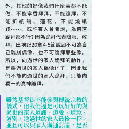
外、其他的好像我們什麼事都不能
做，不能拿香拜拜，不能跪拜，不
能折紙鶴、蓮花，不能燒紙
錢⋯⋯。或許有人會問說，為何連
跪拜都不行? 因為跪拜代表降服、敬
拜，出埃記20章4-5節說到不可為自
己雕刻偶像，也不可跪拜那些像。
所以，向過世的家人跪拜的動作，
是將過世的家人偶像化了。因此我
們不能向過世的家人跪拜，只能向
獨一的真神跪拜。
雖然基督徒不能參與傳統宗教的
儀式，但我們還是可以好好的與
過世的家人道謝、道愛、道歉、
道別，送過世的家人最後一程。
並且可以與家人溝通討論，是否