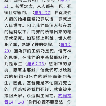
2
）。按著定命，人人都有一死，死
後且有審判。（
來9：27
）自從我們
人類的始姐亞當犯罪以後，罪就進
入這世界。因此我們每個人都在罪
的權勢以下，而罪的所帶出來的結
局就是死。如聖經上所說：世人都
犯了罪，虧缺了神的榮耀。（
羅3：
23
）因為罪的工價乃是死。惟有神
的恩賜，在我們的主基督耶穌裡，
乃是永生（
羅6：23
）感謝神的恩
典，藉著主耶穌，使我們可以脫離
罪的綑綁和死亡的威脅而得到永
生。因此，基督徒是不怕面對死亡
的。因為知道我們死後，就會被主
接回天家，永遠與主同在。
約翰福
音14：1-3
「你們心裡不要憂愁；你