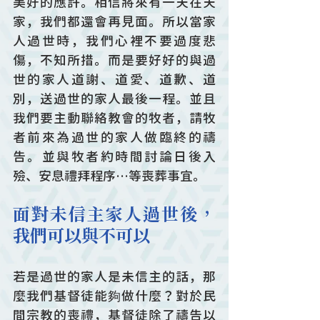
美好的應許。相信將來有一天在天
家，我們都還會再見面。所以當家
人過世時，我們心裡不要過度悲
傷，不知所措。而是要好好的與過
世的家人道謝、道愛、道歉、道
別，送過世的家人最後一程。並且
我們要主動聯絡教會的牧者，請牧
者前來為過世的家人做臨終的禱
告。並與牧者約時間討論日後入
殮、安息禮拜程序…等喪葬事宜。
面對未信主家人過世後，
我們可以與不可以
若是過世的家人是未信主的話，那
麼我們基督徒能夠做什麼？對於民
間宗教的喪禮，基督徒除了禱告以