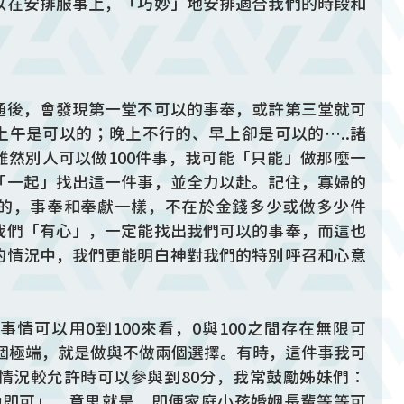
以在安排服事上，「巧妙」地安排適合我們的時段和
通後，會發現第一堂不可以的事奉，或許第三堂就可
上午是可以的；晚上不行的、早上卻是可以的…..諸
雖然別人可以做100件事，我可能「只能」做那麼一
「一起」找出這一件事，並全力以赴。記住，寡婦的
的，事奉和奉獻一樣，不在於金錢多少或做多少件
我們「有心」，一定能找出我們可以的事奉，而這也
的情況中，我們更能明白神對我們的特別呼召和心意
情可以用0到100來看，0與100之間存在無限可
兩個極端，就是做與不做兩個選擇。有時，這件事我可
，情況較允許時可以參與到80分，我常鼓勵姊妹們：
動即可」，意思就是，即便家庭小孩婚姻長輩等等可