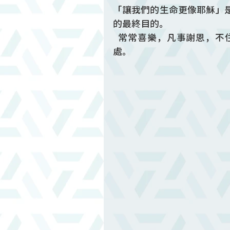
「讓我們的生命更像耶穌」
的最終目的。
  常常喜樂，凡事謝恩，
處。