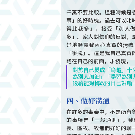
千萬不要比較。這種時候是
事」的好時機。過去可以叱
得比我多」，接受「別人
多」。家人對信仰的反對，
楚地顯露我內心真實的污穢
「爭競」。這是我自己真實
跑在自己的前面，才發現，
對於自己變成「烏龜」十
為別人加油」「學習為別
後給能夠悔改的自己鼓勵
四、做好溝通
在許多的事奉中，不是所有
的事項是「一般通則」，我
長、區牧、牧者們好好的聊