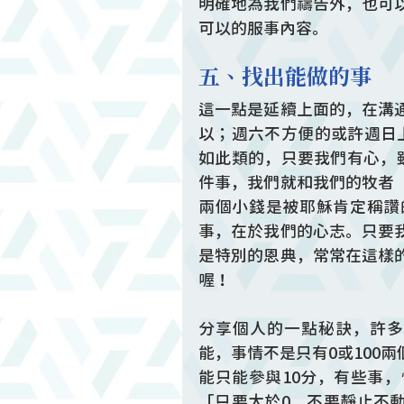
明確地為我們禱告外，也可
可以的服事內容。
五、找出能做的事
這一點是延續上面的，在溝
以；週六不方便的或許週日
如此類的，只要我們有心，
件事，我們就和我們的牧者
兩個小錢是被耶穌肯定稱讚
事，在於我們的心志。只要
是特別的恩典，常常在這樣
喔！
分享個人的一點秘訣，許多事
能，事情不是只有0或100
能只能參與10分，有些事
「只要大於0、不要靜止不