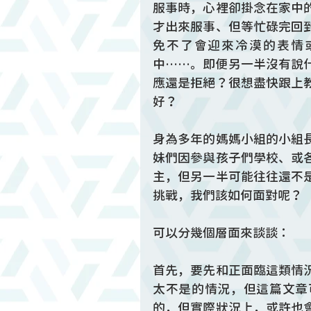
服事時，心裡卻掛念在家中
才出來服事、但等忙碌完回
免不了會迎來冷漠的表情
中……。即便另一半沒有說
應還是拒絕？很想盡快跟上
好？
身為多年的媽媽小組的小組
妹們因參與孩子們學校、或
主，但另一半可能往往還不
挑戰，我們該如何面對呢？
可以分幾個層面來談談：
首先，要先和正面臨這類情
太不是的情況，但這篇文章
的，但實際狀況上，或許也