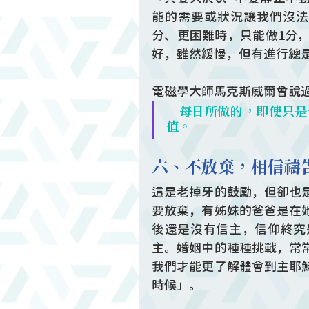
能的需要或狀況讓我們沒法
分、更困難時，只能做1分
好，雖然緩慢，但有進行總
電磁學大師馬克斯威爾曾說
「每日所做的，即使只是
值。」
六、不放棄，相信禱
這是老掉牙的鼓勵，但卻也
要放棄，有姊妹的爸爸是在
後還是沒有信主，信仰終究
主。婚姻中的種種挑戰，常
我們才能更了解體會到主耶
時候」。