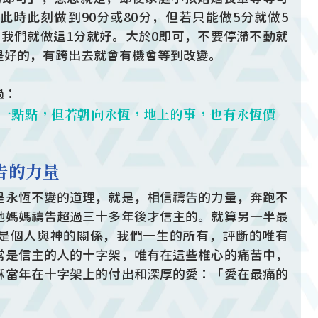
此時此刻做到90分或80分，但若只能做5分就做5
，我們就做這1分就好。大於0即可，不要停滯不動就
是好的，有跨出去就會有機會等到改變。
過：
一點點，但若朝向永恆，地上的事，也有永恆價
告的力量
是永恆不變的道理，就是，相信禱告的力量，奔跑不
她媽媽禱告超過三十多年後才信主的。就算另一半最
是個人與神的關係，我們一生的所有，評斷的唯有
常是信主的人的十字架，唯有在這些椎心的痛苦中，
穌當年在十字架上的付出和深厚的愛：「愛在最痛的