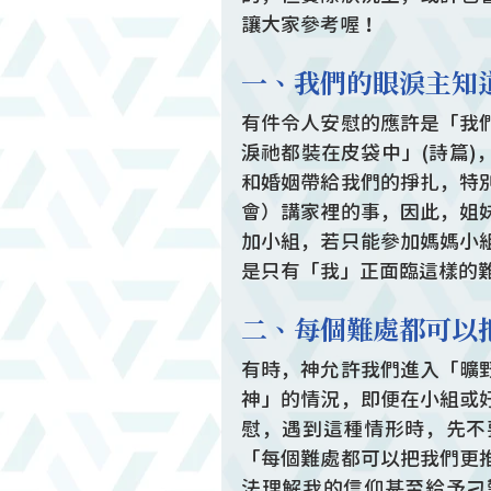
讓大家參考喔！
一、我們的眼淚主知
有件令人安慰的應許是「我
淚祂都裝在皮袋中」(詩篇
和婚姻帶給我們的掙扎，特
會）講家裡的事，因此，姐
加小組，若只能參加媽媽小
是只有「我」正面臨這樣的
二、每個難處都可以
有時，神允許我們進入「曠
神」的情況，即便在小組或
慰，遇到這種情形時，先不
「每個難處都可以把我們更
法理解我的信仰甚至給予刁