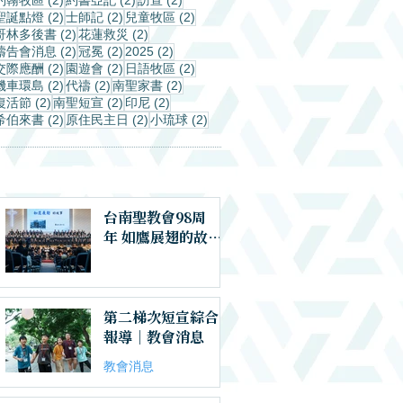
2 篇文章
2 篇文章
2 篇文章
聖誕點燈
(2)
士師記
(2)
兒童牧區
(2)
2 篇文章
2 篇文章
哥林多後書
(2)
花蓮救災
(2)
2 篇文章
2 篇文章
2 篇文章
禱告會消息
(2)
冠冕
(2)
2025
(2)
2 篇文章
2 篇文章
2 篇文章
交際應酬
(2)
園遊會
(2)
日語牧區
(2)
2 篇文章
2 篇文章
2 篇文章
機車環島
(2)
代禱
(2)
南聖家書
(2)
2 篇文章
2 篇文章
2 篇文章
復活節
(2)
南聖短宣
(2)
印尼
(2)
2 篇文章
2 篇文章
2 篇文章
希伯來書
(2)
原住民主日
(2)
小琉球
(2)
​最新文章
台南聖教會98周
年 如鷹展翅的故事
｜教會消息
第二梯次短宣綜合
報導｜教會消息
教會消息