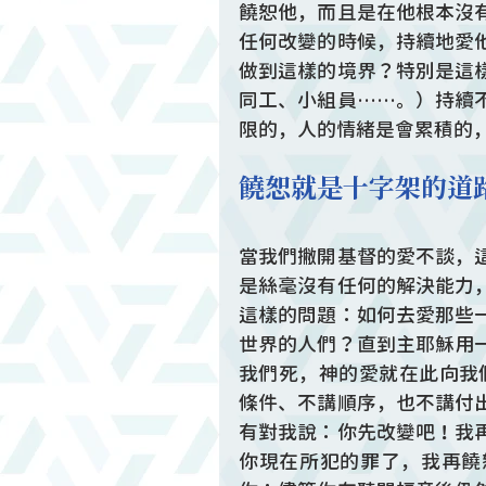
饒恕他，而且是在他根本沒
任何改變的時候，持續地愛
做到這樣的境界？特別是這
同工、小組員……。）持續
限的，人的情緒是會累積的
饒恕就是十字架的道
當我們撇開基督的愛不談，
是絲毫沒有任何的解決能力
這樣的問題：如何去愛那些
世界的人們？直到主耶穌用
我們死，神的愛就在此向我
條件、不講順序，也不講付
有對我說：你先改變吧！我
你現在所犯的罪了，我再饒