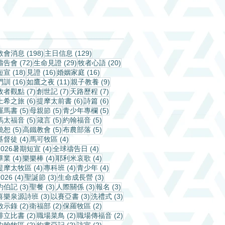
198 篇文章
129 篇文章
教會消息
(198)
主日信息
(129)
72 篇文章
29 篇文章
20 篇文章
禱告會
(72)
生命見證
(29)
牧者心語
(20)
18 篇文章
16 篇文章
16 篇文章
短宣
(18)
見證
(16)
婚姻家庭
(16)
16 篇文章
11 篇文章
9 篇文章
門訓
(16)
如鷹之夜
(11)
親子教養
(9)
7 篇文章
7 篇文章
7 篇文章
牧者觀點
(7)
創世記
(7)
天路歷程
(7)
6 篇文章
6 篇文章
6 篇文章
土希之旅
(6)
提摩太前書
(6)
詩篇
(6)
5 篇文章
5 篇文章
5 篇文章
羅馬書
(5)
母親節
(5)
青少年專欄
(5)
5 篇文章
5 篇文章
5 篇文章
馬太福音
(5)
箴言
(5)
約翰福音
(5)
5 篇文章
5 篇文章
5 篇文章
饒恕
(5)
高鐵教會
(5)
布農部落
(5)
4 篇文章
4 篇文章
基督徒
(4)
馬可牧區
(4)
4 篇文章
4 篇文章
2026暑期短宣
(4)
全球禱告日
(4)
4 篇文章
4 篇文章
4 篇文章
畢業
(4)
樂樂棒
(4)
耶利米哀歌
(4)
4 篇文章
4 篇文章
4 篇文章
提摩太牧區
(4)
專科班
(4)
青少年
(4)
4 篇文章
3 篇文章
3 篇文章
2026
(4)
聖誕節
(3)
生命成長營
(3)
3 篇文章
3 篇文章
3 篇文章
3 篇文章
約伯記
(3)
聖餐
(3)
人際關係
(3)
報名
(3)
3 篇文章
3 篇文章
3 篇文章
喜樂泉源詩班
(3)
以賽亞書
(3)
洗禮式
(3)
2 篇文章
2 篇文章
2 篇文章
啟示錄
(2)
衛福部
(2)
保羅牧區
(2)
2 篇文章
2 篇文章
2 篇文章
腓立比書
(2)
職場菜鳥
(2)
職場傳福音
(2)
2 篇文章
2 篇文章
2 篇文章
約翰牧區
(2)
約書亞記
(2)
訪宣
(2)