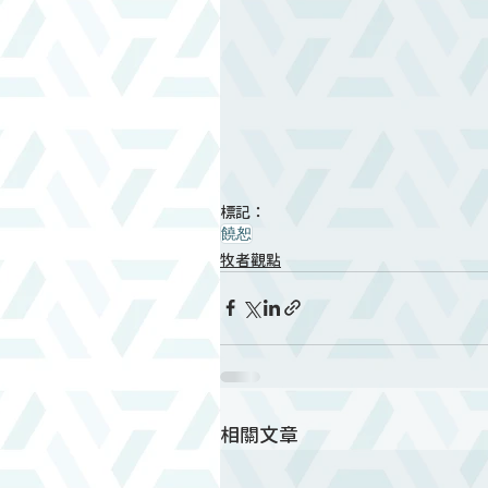
標記：
饒恕
牧者觀點
相關文章