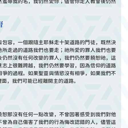
然羞辱我的名，我仍然愛你；儘管你走入教會後仍然
督
與包容，一個跟隨主耶穌走十架道路的門徒，既然決
祂所走過的道路我們也要走；祂所愛的罪人我們也要
後仍然沒有任何改變的罪人，我們仍然要饒恕祂，這
意志上很難跨越，我們仍然要學習，因為信仰的道路
相爭的過程。如果聖靈與情慾沒有相爭，如果我們不
裡面，我們可能已經離開主的道路。
饒恕那沒有任何一點改變，不曾因著感受到我們對他
不曾為自己傷害了我們的行為悔改認錯的人，儘管這