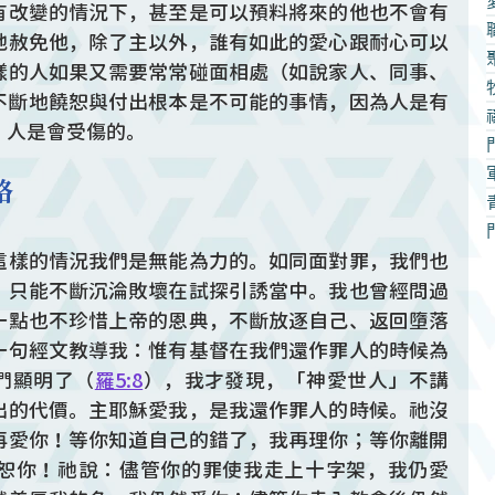
有改變的情況下，甚至是可以預料將來的他也不會有
他赦免他，除了主以外，誰有如此的愛心跟耐心可以
樣的人如果又需要常常碰面相處（如說家人、同事、
不斷地饒恕與付出根本是不可能的事情，因為人是有
，人是會受傷的。
路
這樣的情況我們是無能為力的。如同面對罪，我們也
，只能不斷沉淪敗壞在試探引誘當中。我也曾經問過
一點也不珍惜上帝的恩典，不斷放逐自己、返回墮落
一句經文教導我：惟有基督在我們還作罪人的時候為
們顯明了（
羅5:8
），我才發現，「神愛世人」不講
出的代價。主耶穌愛我，是我還作罪人的時候。祂沒
再愛你！等你知道自己的錯了，我再理你；等你離開
恕你！祂說：儘管你的罪使我走上十字架，我仍愛