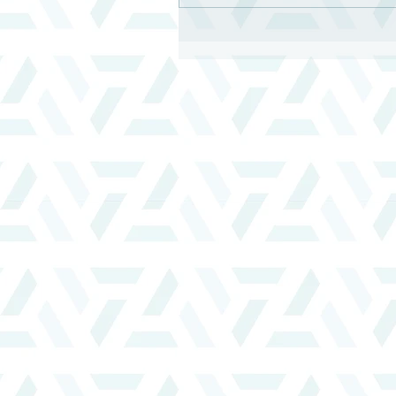
聖經說，信主會蒙福，如果
後，生命還是曲折不斷，請
怎麼繼續相信神？| 牧者觀