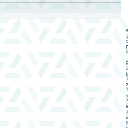
信主之
問我該
點