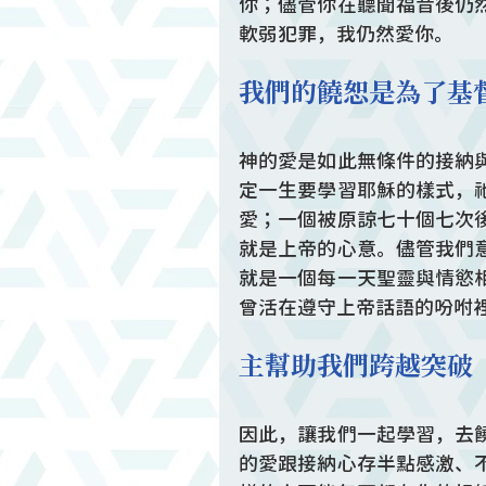
你；儘管你在聽聞福音後仍
軟弱犯罪，我仍然愛你。
我們的饒恕是為了基
神的愛是如此無條件的接納
定一生要學習耶穌的樣式，
愛；一個被原諒七十個七次
就是上帝的心意。儘管我們
就是一個每一天聖靈與情慾
曾活在遵守上帝話語的吩咐
主幫助我們跨越突破
因此，讓我們一起學習，去
的愛跟接納心存半點感激、