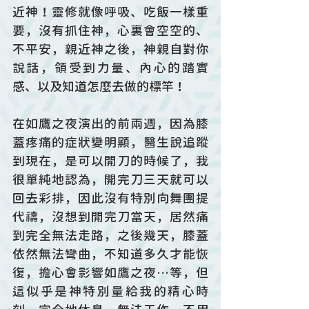
近神！靈修就像呼吸、吃飯一樣重
要，沒有抓住神，心裏會空空的、
不平安，親近神之後，神親自對你
說話，領受到力量、內心的踏實
感、以及知道怎麼去做的標竿！
在如鷹之夜演出的前兩週，因為膝
蓋疼痛的症狀變明顯，醫生說追蹤
到現在，是可以開刀的時候了，我
很單純地認為，開完刀三天就可以
回去彩排，因此沒有特別向舞團提
代禱，沒想到開完刀當天，居然痛
到完全無法走路，之後幾天，膝蓋
依然無法彎曲，不知道多久才能恢
復，擔心會影響如鷹之夜…等，但
這似乎是神特別量給我的精心時