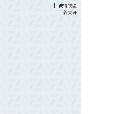
▎彼得牧區
姜雯珊