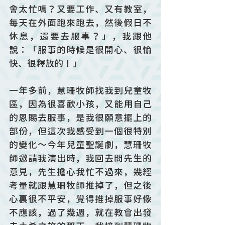
會太忙嗎？又要工作、又有教室，
每天在外面跑來跑去，然後假日不
休息，還要去服事？」，我跟他
說：「服事的時候是很開心、很愉
快、很釋放的！」
一年多前，慧珊牧師找我到兒童牧
區，因為很喜歡小孩，又能用自己
的恩賜去服事，是我很願意擺上的
部份，但這次我感受到一個很特別
的變化～今年兒童聖誕劇，慧珊牧
師邀請我演出時，我回去問先生的
意見，先生擔心我忙不過來，幾經
考量就跟慧珊牧師推掉了，但之後
心裏很不平安，覺得推掉服事好像
不應該，過了幾週，就在教會出發