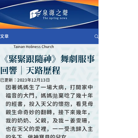
文章
Tainan Holiness Church
《緊緊跟隨神》舞劇服事
回響｜天路歷程
已更新：
2023年12月13日
因著媽媽生了一場大病，打開家中
福音的大門，媽媽拋棄唸了幾十年
的經書，投入天父的懷抱，看見母
親生命奇妙的翻轉，接下來幾年，
我的奶奶、父親，及我－姜雯珊，
也在天父的愛裡，一一受洗歸入主
的名下，做神寶貝的兒女。