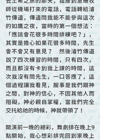
去土希之旅的那天，我接到慧珊牧
師從機場打來的電話，電話轉給濬
竹傳道，傳道問我能不能參與這次
的如鷹之夜，當時的第一個想法：
「應該會花很多時間排練吧？」，
其實是擔心如果花很多時間，先生
會不會又有意見？　然後濬竹傳道
說了四次練習的時間，只有四次，
而且都沒有卡到我上課的時間，這
次我沒有問先生，一口答應了，這
個過程讓我看見，服事是我們跟神
之間，對神的信心，不因其他人而
阻礙，神必親自掌權，當我們完全
交托給祂的時候，神就帶領了！
開演前一晚的總彩，舞劇排在晚上9
點開始，我心想彩排完回到家晚上