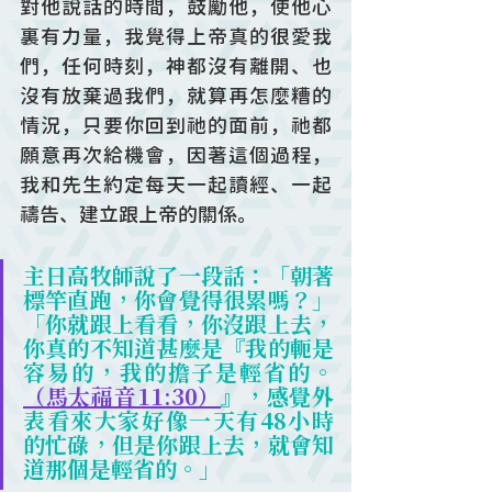
對他說話的時間，鼓勵他，使他心
裏有力量，我覺得上帝真的很愛我
們，任何時刻，神都沒有離開、也
沒有放棄過我們，就算再怎麼糟的
情況，只要你回到祂的面前，祂都
願意再次給機會，因著這個過程，
我和先生約定每天一起讀經、一起
禱告、建立跟上帝的關係。
主日高牧師說了一段話：「朝著
標竿直跑，你會覺得很累嗎？」
「你就跟上看看，你沒跟上去，
你真的不知道甚麼是『我的軛是
容易的，我的擔子是輕省的。
（馬太福音11:30）
』，感覺外
表看來大家好像一天有48小時
的忙碌，但是你跟上去，就會知
道那個是輕省的。」