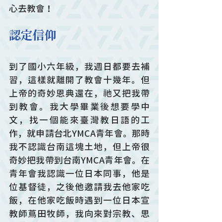
心去教會！
認定信仰
到了國小六年級，我週日都要去補
習，這樣就離開了教會十幾年。但
上帝的奇妙恩典還在，祂又把我帶
到教會。我大學畢業後想要學中
文，找一個能來臺灣教日語的工
作，就申請台北YMCA青年會。那時
我不認識台南這塊土地，但上帝很
奇妙把我帶到台南YMCA青年會。在
青年會我認識一位日本同事，他是
位基督徒，之後他邀請我去他家吃
飯，在他家吃飯時遇到一位日本宣
教師蔦田牧師，我向來對宗教、思