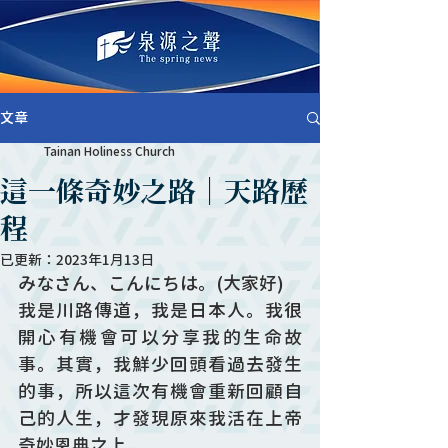
文章
Tainan Holiness Church
這一條奇妙之路｜天路歷
程
已更新：
2023年1月13日
みなさん、こんにちは。(大家好)
我是川路傳道，我是日本人。我很
開心有機會可以分享我的生命故
事。其實，我鮮少回頭看過去發生
的事，所以這次有機會重新回顧自
己的人生，才發現原來我活在上帝
奇妙恩典之上。