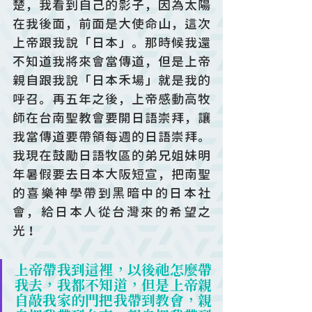
楚，我看到自己的影子，因為太陽
在我後面，前面是大使命山，這次
上帝跟我說「日本」。那時候我還
不知道我將來會當傳道，但是上帝
親自跟我說「日本禾場」就是我的
呼召。再五年之後，上帝感動高牧
師在台南聖教會要開日語崇拜，讓
我當傳道要帶領每週的日語崇拜。
我現在鼓勵日語牧區的弟兄姐妹明
年暑假要去日本大阪短宣，把南聖
的喜樂神學帶到黑暗中的日本社
會，給日本人從台灣來的希望之
光！
上帝帶我到這裡，以後祂怎麼帶
我去，我都不知道，但是上帝親
自敲我家的門把我帶到教會，親