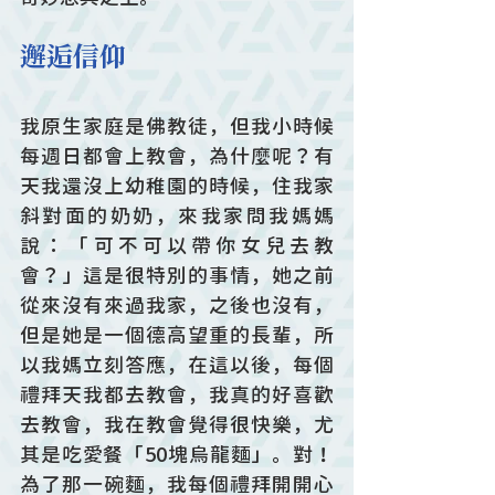
邂逅信仰
我原生家庭是佛教徒，但我小時候
每週日都會上教會，為什麼呢？有
天我還沒上幼稚園的時候，住我家
斜對面的奶奶，來我家問我媽媽
說：「可不可以帶你女兒去教
會？」這是很特別的事情，她之前
從來沒有來過我家，之後也沒有，
但是她是一個德高望重的長輩，所
以我媽立刻答應，在這以後，每個
禮拜天我都去教會，我真的好喜歡
去教會，我在教會覺得很快樂，尤
其是吃愛餐「50塊烏龍麵」。對！
為了那一碗麵，我每個禮拜開開心