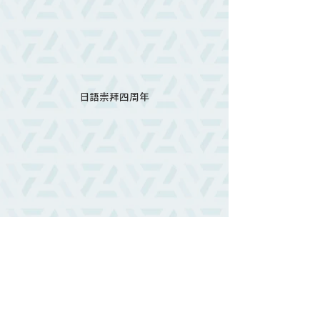
日語崇拜四周年
天路歷程