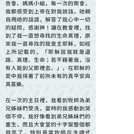
告會、媽媽小組，每一次的聚會，
我都感受到上帝在對我說話，祂親
自用祂的話語，解答了我心中一切
的疑問，感謝神！讓在教會裡，找
到了我一直想尋找的生命真理，原
來我一直尋找的就是主耶穌，如經
上所記載的，「耶穌說我就是道
路、真理、生命；若不藉著我，沒
有人能到父那裡去。」，在耶穌的
愛中我得著了前所未有的真平安與
真喜樂。
在一次的主日裡，我看到牧師為弟
兄姊妹們受洗，當時的我感動到哭
個不停，我好像看到弟兄姊妹們的
重生，而且大會堂的十字架整個都
發亮了，特別是當牧師在洗禮式