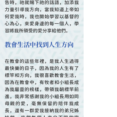
告時，祂就賜下祂的話語，加添我
力量引導我方向，當我知道上帝如
何愛我時，我也開始學習以基督的
心為心，來愛身邊的每一個人，學
習將我所領受的愛分享給他們。
教會生活中找到人生方向
在教會的這些年裡，是我人生過得
最快樂的日子，因為我的人生有了
標竿和方向，我很喜歡教會生活，
因為在教會中，有牧者和小組長成
為我屬靈的榜樣，帶領我朝標竿前
進，我非常感謝我的小組長用如同
母親的愛，毫無保留的陪伴我成
長，還有一群愛我接納我的弟兄姊