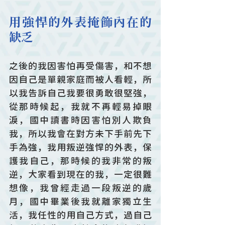
用強悍的外表掩飾內在的
缺乏
之後的我因害怕再受傷害，和不想
因自己是單親家庭而被人看輕，所
以我告訴自己我要很勇敢很堅強，
從那時候起，我就不再輕易掉眼
淚，國中讀書時因害怕別人欺負
我，所以我會在對方未下手前先下
手為強，我用叛逆強悍的外表，保
護我自己，那時候的我非常的叛
逆，大家看到現在的我，一定很難
想像，我曾經走過一段叛逆的歲
月，國中畢業後我就離家獨立生
活，我任性的用自己方式，過自己