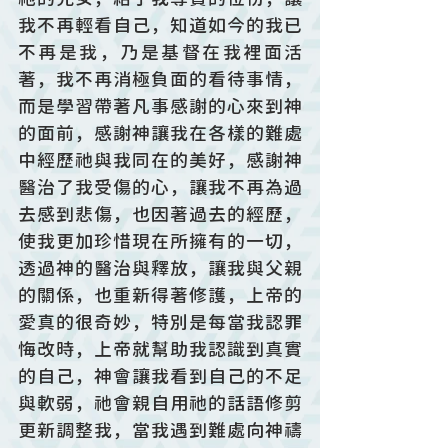
我不再輕看自己，知道如今的我已
不再是我，乃是基督在我裡面活
著，我不再消極負面的看待事情，
而是學習帶著凡事感謝的心來到神
的面前，感謝神讓我在各樣的難處
中經歷祂與我同在的美好，感謝神
醫治了我受傷的心，讓我不再為過
去感到悲傷，也因著過去的經歷，
使我更加珍惜現在所擁有的一切，
透過神的醫治與釋放，讓我與父親
的關係，也重新得著修護，上帝的
愛真的很奇妙，特別是每當我認罪
悔改時，上帝就幫助我認識到真實
的自己，神會讓我看到自己的不足
與軟弱，祂會親自用祂的話語修剪
更新調整我，當我遇到難處向神禱