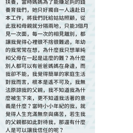
扶養，當時媽媽為了能賺足夠的錢
養育我們，她只好獨自一人遠赴日
本工作，將我們託給姑姑照顧，從
此我和母親就分隔兩地，只能3個月
見一次面，每一次的相見離別，都
讓我覺得心裡很不捨很難過，年幼
的我常常在想，為什麼我只想單純
和父母在一起是這麼的難？為什麼
別人都可以有爸爸媽媽在身邊，而
我卻不能，我覺得簡單的家庭生活
對我而言，根本是遙不可及，我無
法原諒我的父親，我不知道我為什
麼被生下來，更不知道我活著的意
義是什麼？當時小小年紀的我，就
覺得人生充滿無奈與痛苦，若生我
的父親都如此對待我，那還有什麼
人是可以讓我信任的呢？