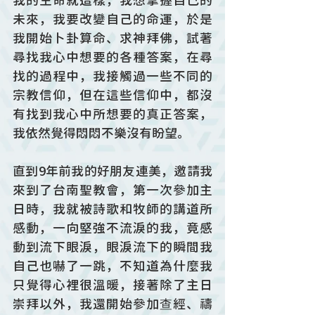
我的生命就這樣，我想掌握自己的
未來，我要改變自己的命運，於是
我開始卜卦算命、求神拜佛，試著
尋找我心中想要的各種答案，在尋
找的過程中，我接觸過一些不同的
宗教信仰，但在這些信仰中，都沒
有找到我心中所想要的真正答案，
我依然覺得悶悶不樂沒有盼望。
直到9年前我的好朋友連美，邀請我
來到了台南聖教會，第一次參加主
日時，我就被詩歌和牧師的講道所
感動，一向堅強不流淚的我，竟感
動到流下眼淚，眼淚流下的瞬間我
自己也嚇了一跳，不知道為什麼我
只覺得心裡很溫暖，接著除了主日
崇拜以外，我還開始參加查經、禱