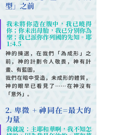
型」之前
我未將你造在腹中，我已曉得
你；你未出母胎，我已分別你為
聖；我已派你作列國的先知。耶
1:4.5
神的揀選，在我們「為成形」之
前，神的計劃令人敬畏，神有計
畫、有藍圖，
我們在暗中受造，未成形的體質，
神的眼早已看見了……在神沒有
「意外」。
2. 卑微 + 神同在=最大的
力量
我就說：主耶和華啊，我不知怎