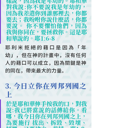
樣說，因為我是年幼的。耶和華
對我說:你不要說我是年幼的，
因為我差遣你到誰那裡去，你都
要去；我吩咐你說什麼話，你都
要說。 你不要懼怕他們，因為
我與你同在，要拯救你。這是耶
和華說的。耶1:6-8
耶利米拒絕的藉口是因為「年
幼」，但在神的計畫中，沒有任何
人的藉口可以成立，因為關鍵是神
的同在，帶來最大的力量。
3. 今日立你在列邦列國之
上
於是耶和華伸手按我的口，對我
說:我已將當說的話傳給你。看
哪，我今日你在列邦列國之上，
為要施行 拔出、拆毀、毀壞、