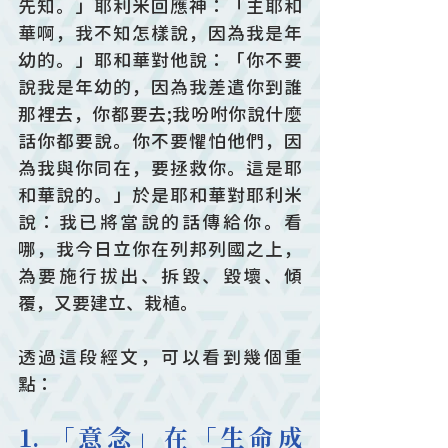
先知。」耶利米回應神：「主耶和
華啊，我不知怎樣說，因為我是年
幼的。」耶和華對他說：「你不要
說我是年幼的，因為我差遣你到誰
那裡去，你都要去;我吩咐你說什麼
話你都要說。你不要懼怕他們，因
為我與你同在，要拯救你。這是耶
和華說的。」於是耶和華對耶利米
說：我已將當說的話傳給你。看
哪，我今日立你在列邦列國之上，
為要施行拔出、拆毀、毀壞、傾
覆，又要建立、栽植。
透過這段經文，可以看到幾個重
點：
1. 「意念」在「生命成