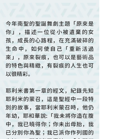
今年南聖的聖誕舞劇主題「原來是
你」，描述一位從小被遺棄的女
孩，成長的心路程，在充滿破碎的
生命中，如何使自己「重新活過
來」，原來裂痕，也可以是藝術品
的特色與精緻，有裂痕的人生也可
以很精彩。
耶利米書第一章的經文，紀錄先知
耶利米的蒙召，這是聖經中一段特
別的故事，當耶利米蒙召時，他仍
年幼，耶和華說:「我未將你造在腹
中，我已曉得你；你未出母胎，我
已分別你為聖；我已派你作列國的