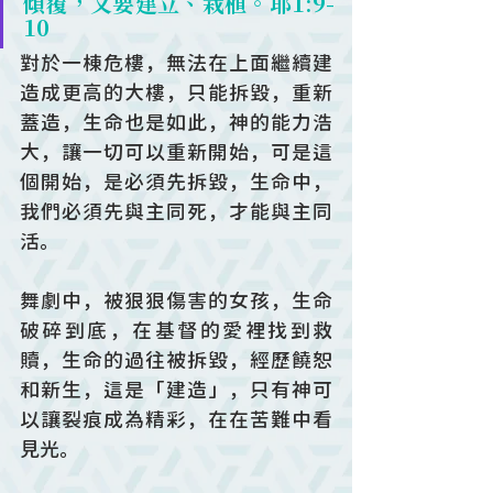
傾覆，又要建立、栽植。耶1:9-
10
對於一棟危樓，無法在上面繼續建
造成更高的大樓，只能拆毀，重新
蓋造，生命也是如此，神的能力浩
大，讓一切可以重新開始，可是這
個開始，是必須先拆毀，生命中，
我們必須先與主同死，才能與主同
活。
舞劇中，被狠狠傷害的女孩，生命
破碎到底，在基督的愛裡找到救
贖，生命的過往被拆毀，經歷饒恕
和新生，這是「建造」，只有神可
以讓裂痕成為精彩，在在苦難中看
見光。