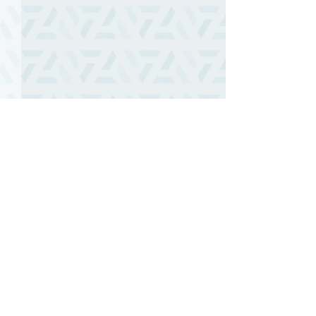
留言
熟練你的兵器｜
撰寫留言......
聖靈．使命．神蹟｜主日
信息