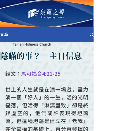
文章
Tainan Holiness Church
隱瞞的事？｜主日信息
經文：
馬可福音4:21-25
世上的人生就是在演一場戲，盡力
演一個「好人」的一生，活的光明
磊落。但活得「淋漓盡致」卻是終
歸虛空的，他們或許表現得坦蕩
蕩，但這種坦蕩是建立在「老我」
完全掌權的基礎上，百分百發揮的