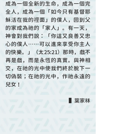
成為一個全新的生命，成為一個完
全人，成為一個「如今只有基督耶
穌活在我的𥚃面」的僕人，回到父
的家成為祂的「家人」。有一天，
神會對我們說：「你這又良善又忠
心的僕人……可以進來享受你主人
的快樂。」（太25:21）那時，戲不
再是戲，而是永恆的真實。與神相
交，在祂的光中使我們終於脫下一
切偽裝；在祂的光中，作祂永遠的
兒女！
▌葉家秝