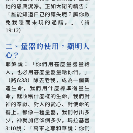
祂的恩典潔淨。正如大衛的禱告：
「誰能知道自己的錯失呢？願你赦
免我隱而未現的過錯。」（詩
19:12） 
二、量器的使用，顯明人
心？
耶穌說：「你們用甚麼量器量給
人，也必用甚麼量器量給你們。」
（路6:38）除去老我，成為一個新
造生命，我們用什麼標準衡量生
命，就收穫什麼樣的生命。我們對
神的奉獻、對人的愛心、對使命的
擺上，都像一種量器，我們付出多
少，神就加倍傾倒多少。瑪拉基書
3:10說：「萬軍之耶和華說：你們