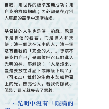
自我，用世界的標準定義成功；用
自我的枷鎖捆綁；內心卻是在踩別
人肩膀的競爭中逐漸枯竭。
基督徒的人生也是演一齣戲，觀眾
不是世俗的看客，而是世人和天
使；演一個活在光中的人，演一個
沒有自我的「完全的人」。導演不
是我們自己，是那位呼召我們進入
光明的神。耶穌說：「人拿燈來，
豈是要放在斗底下或床底下嗎？」
（可4:21）我們的生命本該如燈臺
上的光，照亮他人，若我們隱藏、
偽裝，這光就失去了意義。 
一、光明中沒有「隱瞞的