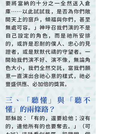
要將當納的十分之一全然送入倉
庫……以此試試我，是否為你們敞
開天上的窗戶，傾福與你們，甚至
無處可容。」神呼召我們演的不是
自己設定的角色，而是祂所安排
的，或許是忍耐的僕人、忠心的見
證者，或是默默代禱的守望者。一
開始我們演不好、演不像，無論角
色大小，我們全然交託，當我們願
意一直演出合祂心意的樣式，祂必
豐盛供應、必加倍的獎賞。
三、「聽懂」與「聽不
懂」的兩條路？
耶穌說：「有的，還要給他；沒有
的，連他所有的也要奪去。」（可