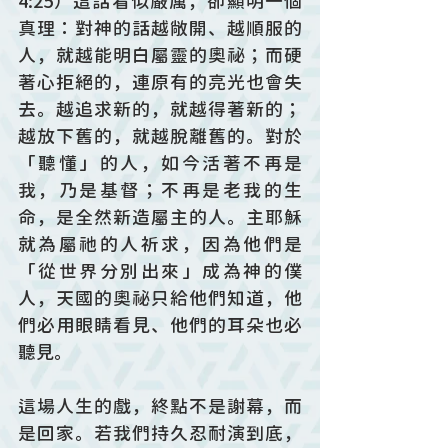
4:25）這話看似嚴厲，卻顯明一個
真理：對神的話越敞開、越順服的
人，就越能明白屬靈的奧祕；而硬
著心拒絕的，連原有的亮光也會失
去。越追求新的，就越得著新的；
越放下舊的，就越脫離舊的。對於
「聽懂」的人，如今活著不再是
我，乃是基督；不再是老我的生
命，是全然新造屬主的人。主耶穌
就為屬祂的人祈求，因為他們是
「從世界分別出來」成為神的僕
人，天國的奧祕只給他們知道，他
們必用眼睛看見、他們的耳朵也必
聽見。 
這場人生的戲，終點不是謝幕，而
是回家。若我們持久忍耐演到底，