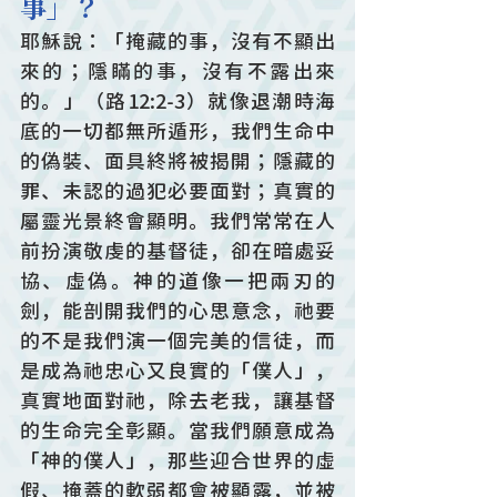
事」？
耶穌說：「掩藏的事，沒有不顯出
來的；隱瞞的事，沒有不露出來
的。」（路12:2-3）就像退潮時海
底的一切都無所遁形，我們生命中
的偽裝、面具終將被揭開；隱藏的
罪、未認的過犯必要面對；真實的
屬靈光景終會顯明。我們常常在人
前扮演敬虔的基督徒，卻在暗處妥
協、虛偽。神的道像一把兩刃的
劍，能剖開我們的心思意念，祂要
的不是我們演一個完美的信徒，而
是成為祂忠心又良實的「僕人」，
真實地面對祂，除去老我，讓基督
的生命完全彰顯。當我們願意成為
「神的僕人」，那些迎合世界的虛
假、掩蓋的軟弱都會被顯露，並被