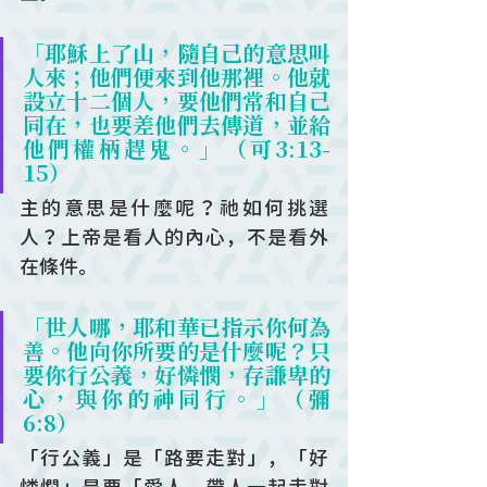
「耶穌上了山，隨自己的意思叫
人來；他們便來到他那裡。他就
設立十二個人，要他們常和自己
同在，也要差他們去傳道，並給
他們權柄趕鬼。」（可3:13-
15）
主的意思是什麼呢？祂如何挑選
人？上帝是看人的內心，不是看外
在條件。
「世人哪，耶和華已指示你何為
善。他向你所要的是什麼呢？只
要你行公義，好憐憫，存謙卑的
心，與你的神同行。」（彌
6:8）
「行公義」是「路要走對」，「好