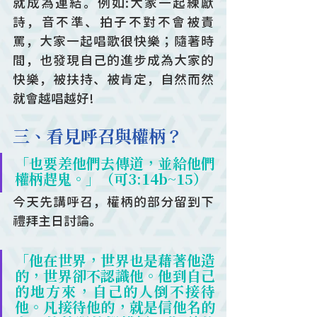
就成為連結。例如:大家一起練獻
詩，音不準、拍子不對不會被責
罵，大家一起唱歌很快樂；隨著時
間，也發現自己的進步成為大家的
快樂，被扶持、被肯定，自然而然
就會越唱越好!
三、看見呼召與權柄？
「也要差他們去傳道，並給他們
權柄趕鬼。」（可3:14b~15）
今天先講呼召，權柄的部分留到下
禮拜主日討論。
「他在世界，世界也是藉著他造
的，世界卻不認識他。他到自己
的地方來，自己的人倒不接待
他。凡接待他的，就是信他名的