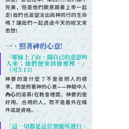
完美，但是他們願意跟著上帝一起
走!我們也渴望活出與神同行的生命
嗎？讓我們一起透過今天的經文來
思想!
一、照著神的心意!
「耶穌上了山，隨自己的意思叫
人來；他們便來到他那裡。」
（可3:13）
神要的是什麼？不是依照人的標
準，而是照著神的心意——神驗中人
內心
的渴慕!在教會裡面，神要的是
好用、合用的人，而不是看外在條
件或是資格。
「這一切都是這位聖靈所運行、