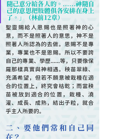
隨己意分給各人的。......神隨自
己的意思把肢體俱各安排在身上
了。」（林前12章）
聖靈賜給人恩賜也是照著神的心
意，而不是照著人的意思，神不是
照著人所認為的去做。恩賜不是專
業，專業也不是恩賜。所以不要誇
自己的專業、學歷......等，只要像保
羅那樣真實與神相遇。秧苗翠綠、
充滿希望，但若不願意被栽種在適
合的位置上，終究會枯乾；而當秧
苗被放到適合的位置，栽種、澆
灌、成長、成熟，結出子粒，就合
乎主人所要的。
二、要他們常和自己同
在？