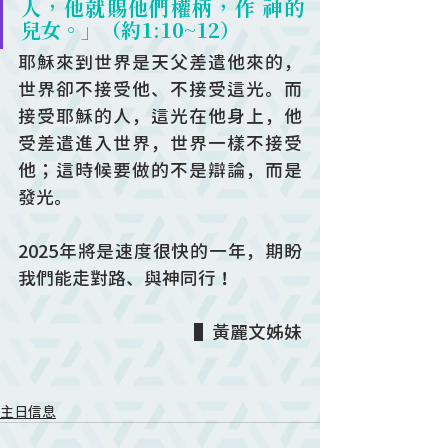
人，他就賜他們權柄，作 神的
兒女。」（約1:10~12）
耶穌來到世界是天父差遣他來的，
世界卻不接受他、不接受這光。而
接受耶穌的人，這光在他身上，他
受差遣進入世界，世界一樣不接受
他；這時候要做的不是辯論，而是
發光。
2025年將是速度很快的一年，期盼
我們能走對路、與神同行！
▌黃麗文姊妹
主日信息