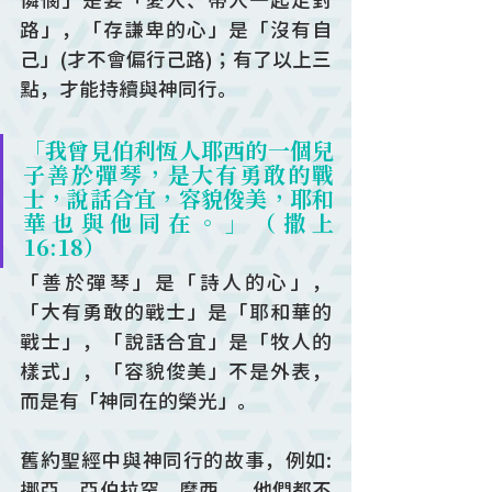
憐憫」是要「愛人、帶人一起走對
路」，「存謙卑的心」是「沒有自
己」(才不會偏行己路)；有了以上三
點，才能持續與神同行。
「我曾見伯利恆人耶西的一個兒
子善於彈琴，是大有勇敢的戰
士，說話合宜，容貌俊美，耶和
華也與他同在。」（撒上
16:18）
「善於彈琴」是「詩人的心」，
「大有勇敢的戰士」是「耶和華的
戰士」，「說話合宜」是「牧人的
樣式」，「容貌俊美」不是外表，
而是有「神同在的榮光」。
舊約聖經中與神同行的故事，例如:
挪亞、亞伯拉罕、摩西......他們都不