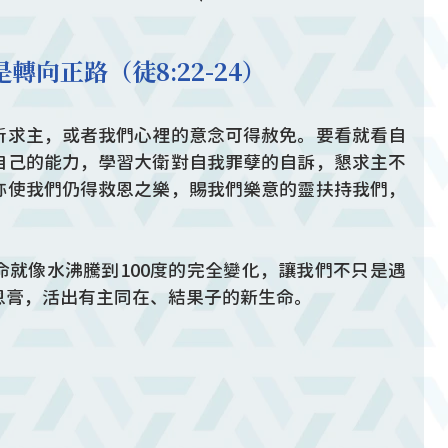
向正路（徒8:22-24）
祈求主，或者我們心裡的意念可得赦免。要看就看自
自己的能力，學習大衛對自我罪孽的自訴，懇求主不
祢使我們仍得救恩之樂，賜我們樂意的靈扶持我們，
命就像水沸騰到100度的完全變化，讓我們不只是遇
恩膏，活出有主同在、結果子的新生命。