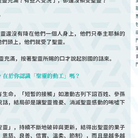
聖靈充滿？有些人受洗了，卻還沒領受聖靈？
？
因為聖靈還沒有降在他們一個人身上，他們只奉主耶穌的
他們頭上，他們就受了聖靈。
聖靈充滿，按著聖靈所賜的口才說起別國的話來。
，在於你認識「聖靈的動工」嗎？
有生命，「短暫的接觸」如激動古列下詔百姓、參孫
說話，結局卻是讓聖靈擔憂、消滅聖靈感動的唏噓下
聖靈」，持續不斷地破碎與更新，結得出聖靈的果子
、恩慈、良善、信實、溫柔、節制），而且是越多越