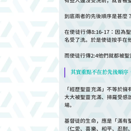
有些人還沒受洗前，就曾被
到底兩者的先後順序是甚麼
在使徒行傳8:16-17：
名受了洗。於是使徒按手在
而使徒行傳2:4他們就都被
其實重點不在於先後順序
「經歷聖靈充滿」不等於擁
大大被聖靈充滿、掃羅受感
場。
基督徒的生命，應是「滿有
（仁愛、喜樂、和平、忍耐