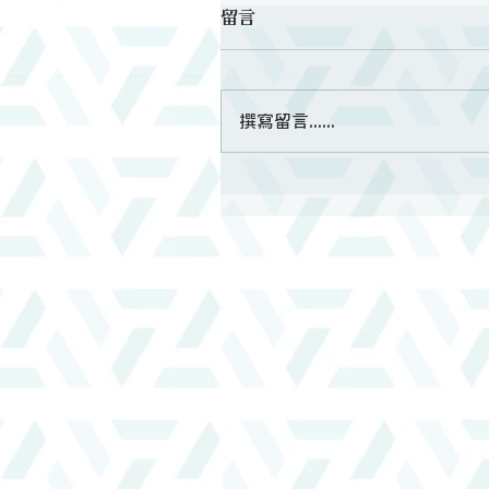
留言
撰寫留言......
當我們要學像耶穌｜主日信