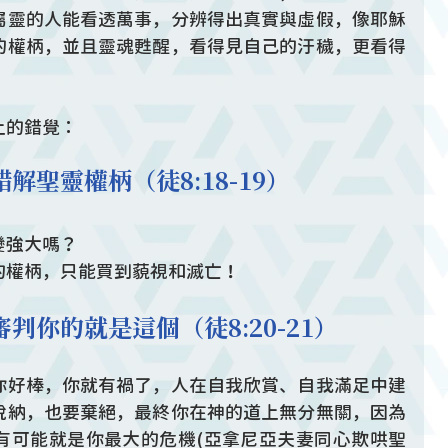
屬靈的人能看透萬事，分辨得出真實與虛假，像耶穌
的權柄，並且靈魂甦醒，看得見自己的汙穢，更看得
。
上的錯覺：
聖靈權柄（徒8:18-19）
變強大嗎？
的權柄，只能買到藐視和滅亡！
判你的就是這個（徒8:20-21）
你好棒，你就有禍了，人在自我欣賞、自我滿足中建
悅納，也要棄絕，最終你在神的道上無分無關，因為
有可能就是你最大的危機(亞拿尼亞夫妻同心欺哄聖