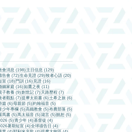
198 篇文章
129 篇文章
教會消息
(198)
主日信息
(129)
72 篇文章
29 篇文章
20 篇文章
禱告會
(72)
生命見證
(29)
牧者心語
(20)
18 篇文章
16 篇文章
16 篇文章
短宣
(18)
門訓
(16)
見證
(16)
16 篇文章
11 篇文章
婚姻家庭
(16)
如鷹之夜
(11)
9 篇文章
7 篇文章
7 篇文章
親子教養
(9)
創世記
(7)
天路歷程
(7)
7 篇文章
6 篇文章
6 篇文章
牧者觀點
(7)
提摩太前書
(6)
土希之旅
(6)
6 篇文章
5 篇文章
5 篇文章
詩篇
(6)
母親節
(5)
約翰福音
(5)
5 篇文章
5 篇文章
5 篇文章
青少年專欄
(5)
高鐵教會
(5)
布農部落
(5)
5 篇文章
5 篇文章
5 篇文章
5 篇文章
羅馬書
(5)
馬太福音
(5)
箴言
(5)
饒恕
(5)
5 篇文章
4 篇文章
4 篇文章
2026
(5)
青少年
(4)
基督徒
(4)
4 篇文章
4 篇文章
2026暑期短宣
(4)
全球禱告日
(4)
4 篇文章
4 篇文章
4 篇文章
畢業
(4)
耶利米哀歌
(4)
提摩太牧區
(4)