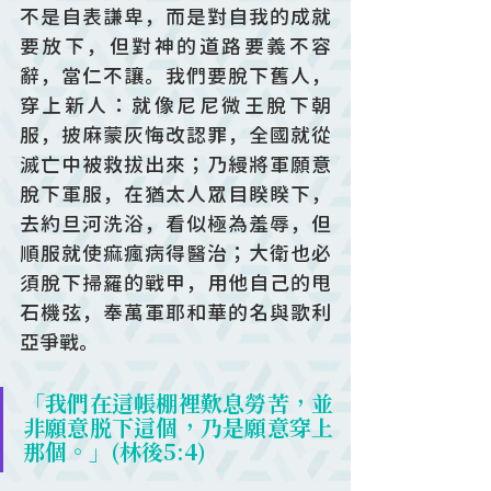
不是自表謙卑，而是對自我的成就
要放下，但對神的道路要義不容
辭，當仁不讓。我們要脫下舊人，
穿上新人：就像尼尼微王脫下朝
服，披麻蒙灰悔改認罪，全國就從
滅亡中被救拔出來；乃縵將軍願意
脫下軍服，在猶太人眾目睽睽下，
去約旦河洗浴，看似極為羞辱，但
順服就使痲瘋病得醫治；大衛也必
須脫下掃羅的戰甲，用他自己的甩
石機弦，奉萬軍耶和華的名與歌利
亞爭戰。
「我們在這帳棚裡歎息勞苦，並
非願意脱下這個，乃是願意穿上
那個。」(林後5:4) 