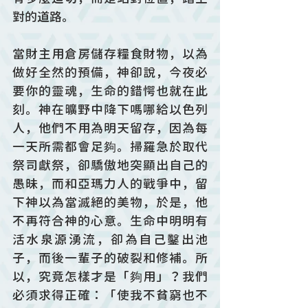
對的道路。
當財主用倉房儲存糧食財物，以為
做好全然的預備，神卻說，今夜必
要你的靈魂，生命的錯愕也就在此
刻。神在曠野中降下嗎哪給以色列
人，他們不用為明天留存，因為每
一天所需都會足夠。掃羅急於取代
祭司獻祭，卻驕傲地突顯出自己的
愚昧，而和亞瑪力人的戰爭中，留
下神以為當滅絕的美物，於是，他
不再符合神的心意。生命中明明有
活水泉源湧流，卻為自己鑿出池
子，而後一輩子的破裂和修補。所
以，究竟怎樣才是「夠用」？我們
必須求得正確：「使我不貧窮也不