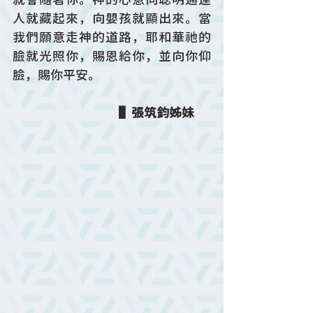
人就藏起來，向嬰孩就顯出來。當
我們願意走神的道路，耶和華祂的
臉就光照你，賜恩給你，並向你仰
臉，賜你平安。
 ▌張筑鈞姊妹      