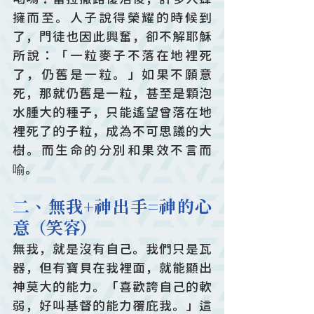
擁而至。人子說得榮耀的時候到
了，門徒也因此興奮，卻不解耶穌
所說：「一粒麥子不落在地裡死
了，仍舊是一粒。」如果不願意
死，那就仍舊是一粒，甚至是顆泡
水腫大的種子，只能遙望曾落在地
裡死了的子粒，成為不可思議的大
樹。而生命的分別和果效不言而
喻。
二、無我+神出手=神的心
意（笑容）
無我，就是沒有自己。我們只是瓦
器，但有寶貝在我裡面，就能顯出
神莫大的能力。「喜歡誇自己的軟
弱，好叫基督的能力覆庇我。」這