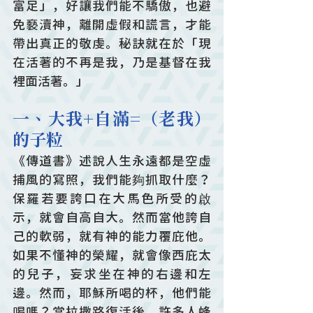
富足」，好讓我們能不驕傲，也避
免褻瀆神，離開虛假和謊言，才能
帶出真正的敬虔。秘訣就在於「現
在活著的不再是我，乃是基督在我
裡面活著。」
一、大我+自滿=（老我）
的子粒
《傳道書》述說人生永遠都是空虛
捕風的寫照，我們能夠抓取什麼？
保羅若要誇口在大馬色所受的啟
示，就會自高自大。然而當他誇自
己的軟弱，就有神的能力覆庇他。
如果不懂神的榮耀，就會像西庇太
的兒子，妄求坐在神的右邊和左
邊。然而，耶穌所喝的杯，他們能
喝嗎？當拉撒路復活後，許多人蜂