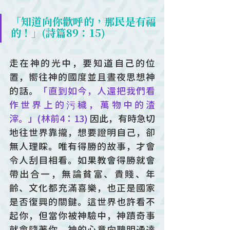
「知道向你歡呼的，那民是有福
的！」(詩篇89：15) 
走在神的光中，要知道自己的位
置，嚮往神的國度並且晝夜思想神
的話。
「直到如今，人還把我們看
作世界上的污穢，萬物中的渣
滓。」(林前4：13) 
因此，有時急切
地往世界靠攏，想要證明自己，卻
無人理睬。唯有得勝的故事，才會
令人刮目相看。如果教會得勝就會
帶出合一，無論貧富、貴賤、年
齡、文化都充滿喜樂，也正是國家
是否復興的關鍵。這世界也許看不
起你，但當你被神驗中，神蹟奇事
就會隨著你。神的心意向聰明通達