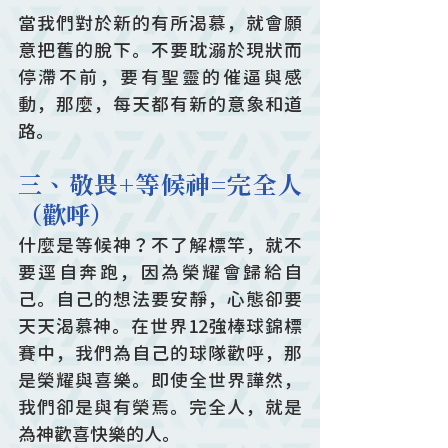
當我們對於新的有所渴慕，就會願
意把舊的脫下。不要耽溺於現狀而
停滯不前，要有聖靈的催逼與感
動，那麼，每天都有新的意象和道
路。
三、敬畏+等候神=完全人
（歡呼）
什麼是等候神？不了解標竿，就不
要逕自奔跑，因為榮耀會歸給自
己。自己的想法要安靜，心態卻要
天天渴慕神。在世界12強棒球錦標
賽中，我們為自己的球隊歡呼，那
是榮耀與喜樂。即使全世界譁然，
我們卻是與有榮焉。完全人，就是
為神歡喜快樂的人。