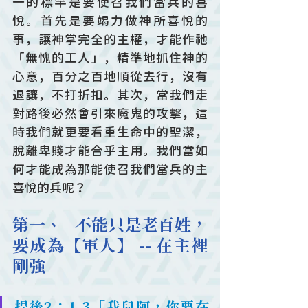
一的標竿是要使召我們當兵的喜
悅。首先是要竭力做神所喜悅的
事，讓神掌完全的主權，才能作祂
「無愧的工人」，精準地抓住神的
心意，百分之百地順從去行，沒有
退讓，不打折扣。其次，當我們走
對路後必然會引來魔鬼的攻擊，這
時我們就更要看重生命中的聖潔，
脫離卑賤才能合乎主用。我們當如
何才能成為那能使召我們當兵的主
喜悅的兵呢？
第一、   不能只是老百姓，
要成為【軍人】 -- 在主裡
剛強
提後2：1-3「我兒阿，你要在