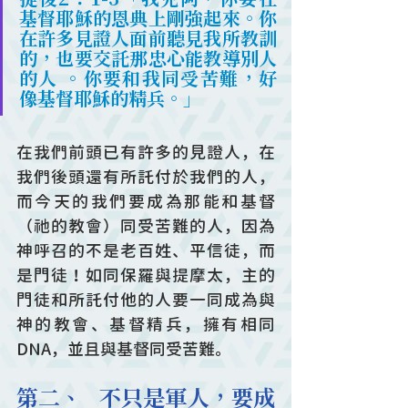
基督耶穌的恩典上剛強起來。你
在許多見證人面前聽見我所教訓
的，也要交託那忠心能教導別人
的人 。你要和我同受苦難，好
像基督耶穌的精兵。」
在我們前頭已有許多的見證人，在
我們後頭還有所託付於我們的人，
而今天的我們要成為那能和基督
（祂的教會）同受苦難的人，因為
神呼召的不是老百姓、平信徒，而
是門徒！如同保羅與提摩太，主的
門徒和所託付他的人要一同成為與
神的教會、基督精兵，擁有相同
DNA，並且與基督同受苦難。
第二、   不只是軍人，要成