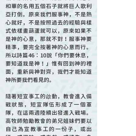
和華的名用五個石子就將巨人歌利
亞打倒。原來我們服事神，不是熱
心就好，不是按照過去的經驗與樣
式依樣畫葫蘆就可以，原來如果不
是神的心意，那就不對！服事神要
精準，要完全按著神的心意而行。
所以詩篇46：10說「你們要休息，
要知道我是神！」惟有回到神的裡
面，重新與神對齊，我們才能知道
神所要我們看見的。
隨著短宣事工的啟動，教會進入備
戰狀態，短宣隊伍形成了一個軍
隊，在這兩週陸續出發進入戰場。
高牧師勉勵教會的弟兄姐妹們要以
自己為宣教事工的一份子，或出