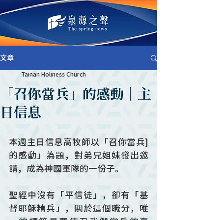
文章
Tainan Holiness Church
「召你當兵」的感動｜主
日信息
本週主日信息高牧師以「召你當兵]
的感動」為題，對弟兄姐妹發出邀
請，成為神國軍隊的一份子。
聖經中沒有「平信徒」，卻有「基
督耶穌精兵」，關於這個職分，唯