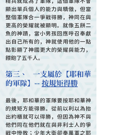
精兵就成為了軍隊，這個軍隊不會
顯出單兵個人的能力與驕傲，但當
整個軍隊合一爭戰得勝，神同在與
更高的榮耀就被顯明。就像五餅二
魚的神蹟，當小男孩回應呼召奉獻
出自己所有的，神就使用他的一點
點彰顯了神國更大的榮耀與能力，
餵飽了五千人。
第三、   一支屬於【耶和華
的軍隊】-- 
按規矩得勝
最後，耶和華的軍隊要按耶和華神
的規矩方能得勝。從前以利以為抬
出約櫃就可以得勝，但因為神不與
他們同在他們就在與非利士人的爭
戰中慘敗；少年大衛卻奉萬軍之耶