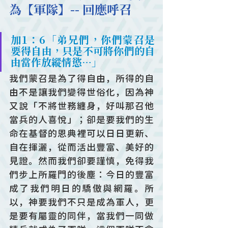
為【軍隊】-- 回應呼召
加1：6「弟兄們，你們蒙召是
要得自由，只是不可將你們的自
由當作放縱情慾…」
我們蒙召是為了得自由，所得的自
由不是讓我們變得世俗化，因為神
又說「不將世務纏身，好叫那召他
當兵的人喜悅」；卻是要我們的生
命在基督的恩典裡可以日日更新、
自在揮灑，從而活出豐富、美好的
見證。然而我們卻要謹慎，免得我
們步上所羅門的後塵：今日的豐富
成了我們明日的驕傲與網羅。所
以，神要我們不只是成為軍人，更
是要有屬靈的同伴，當我們一同做