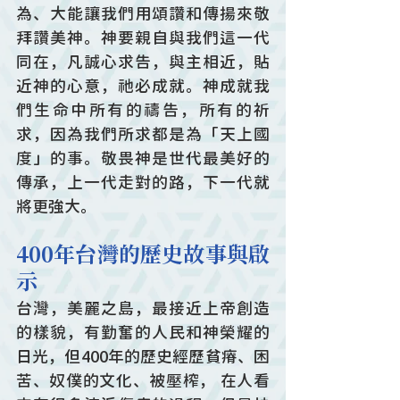
為、大能讓我們用頌讚和傳揚來敬
拜讚美神。神要親自與我們這一代
同在，凡誠心求告，與主相近，貼
近神的心意，祂必成就。神成就我
們生命中所有的禱告，所有的祈
求，因為我們所求都是為「天上國
度」的事。敬畏神是世代最美好的
傳承，上一代走對的路，下一代就
將更強大。
400年台灣的歷史故事與啟
示
台灣，美麗之島，最接近上帝創造
的樣貌，有勤奮的人民和神榮耀的
日光，但400年的歷史經歷貧瘠、困
苦、奴僕的文化、被壓榨， 在人看