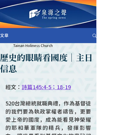
文章
Tainan Holiness Church
歷史的眼睛看國度｜主日
信息
經文：
詩篇145:4-5；18-19
520台灣總統就職典禮，作為基督徒
的我們要為執政掌權者禱告，更要
愛上帝的國度，成為能看見神榮耀
的耶和華軍隊的精兵，發揮影響