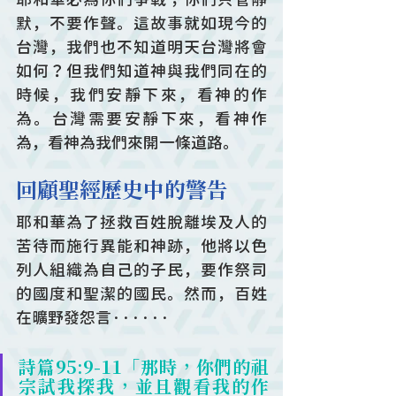
默，不要作聲。這故事就如現今的
台灣，我們也不知道明天台灣將會
如何？但我們知道神與我們同在的
時候，我們安靜下來，看神的作
為。台灣需要安靜下來，看神作
為，看神為我們來開一條道路。
回顧聖經歷史中的警告
耶和華為了拯救百姓脫離埃及人的
苦待而施行異能和神跡，他將以色
列人組織為自己的子民，要作祭司
的國度和聖潔的國民。然而，百姓
在曠野發怨言······
詩篇95:9-11「那時，你們的祖
宗試我探我，並且觀看我的作