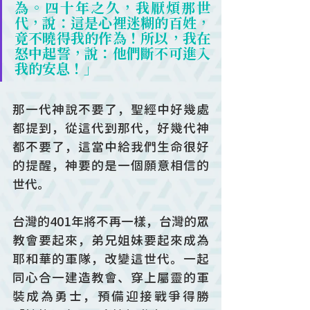
為。四十年之久，我厭煩那世
代，說：這是心裡迷糊的百姓，
竟不曉得我的作為！所以，我在
怒中起誓，說：他們斷不可進入
我的安息！」
那一代神說不要了，聖經中好幾處
都提到，從這代到那代，好幾代神
都不要了，這當中給我們生命很好
的提醒，神要的是一個願意相信的
世代。
台灣的401年將不再一樣，台灣的眾
教會要起來，弟兄姐妹要起來成為
耶和華的軍隊，改變這世代。一起
同心合一建造教會、穿上屬靈的軍
裝成為勇士，預備迎接戰爭得勝