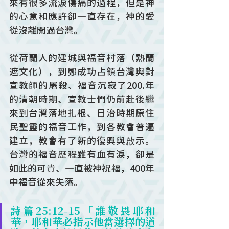
來有很多流淚傷痛的過程，但是神
的心意和應許卻一直存在，神的愛
從沒離開過台灣。
從荷蘭人的建城與福音村落（熱蘭
遮文化），到鄭成功占領台灣與對
宣教師的屠殺、福音沉寂了200.年
的清朝時期、宣教士們仍前赴後繼
來到台灣落地扎根、日治時期原住
民聖靈的福音工作，到各教會普遍
建立，教會有了新的復興與啟示。
台灣的福音歷程雖有血有淚，卻是
如此的可貴、一直被神祝福，400年
中福音從來失落。
詩篇25:12-15「誰敬畏耶和
華，耶和華必指示他當選擇的道