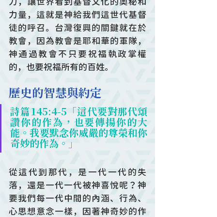
力，讓世界看到基督文化的奧秘和
力量，這就是神給我們這世代基督
徒的呼召。台灣復興的關鍵就在於
教會，因為教會是耶和華的軍隊，
神通過教會不只要祝福執政掌權
的，也要祝福所有的百姓。
歷史的智慧與約定
詩篇145:4-5「這代要對那代頌
讚你的作為，也要傳揚你的大
能。我要默念你威嚴的尊榮和你
奇妙的作為。」
從這代到那代，是一代一代的失
落，還是一代一代被神喜悅呢？神
要我們每一代中間的內涵、行為、
心思想意念一樣，因著神奇妙的作