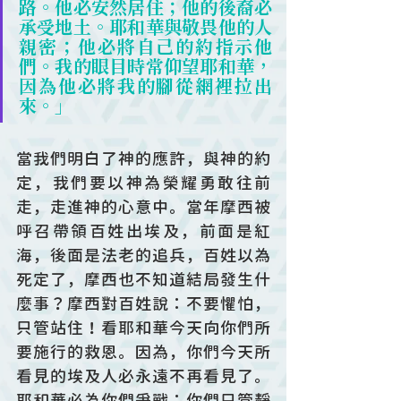
路。他必安然居住；他的後裔必
承受地土。耶和華與敬畏他的人
親密；他必將自己的約指示他
們。我的眼目時常仰望耶和華，
因為他必將我的腳從網裡拉出
來。」
當我們明白了神的應許，與神的約
定，我們要以神為榮耀勇敢往前
走，走進神的心意中。當年摩西被
呼召帶領百姓出埃及，前面是紅
海，後面是法老的追兵，百姓以為
死定了，摩西也不知道結局發生什
麼事？摩西對百姓說：不要懼怕，
只管站住！看耶和華今天向你們所
要施行的救恩。因為，你們今天所
看見的埃及人必永遠不再看見了。
耶和華必為你們爭戰；你們只管靜