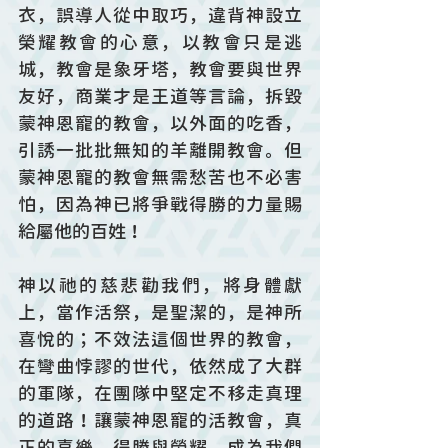
衣，誤導人從中取巧，違背神設立
榮耀教會的心意，以教會只是逃
城，教會是象牙塔，教會要與世界
友好，商業才是王道等言論，拆毀
蒙神恩寵的教會，以外面的吃香，
引誘一批批無知的羊離開教會。但
蒙神恩寵的教會無需愁苦也不必害
怕，因為神已將爭戰得勝的力量賜
給屬他的百姓！
神以祂的慈悲勸我們，將身體獻
上，當作活祭，是聖潔的，是神所
喜悅的；不效法這個世界的教會，
在彎曲悖謬的世代，依然成了大群
的軍隊，在團隊中堅定不移走真理
的道路！讓蒙神恩寵的活教會，真
正的喜樂、得勝與榮耀，成為我們