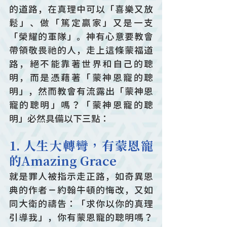
的道路，在真理中可以「喜樂又放
鬆」、做「篤定贏家」又是一支
「榮耀的軍隊」。神有心意要教會
帶領敬畏祂的人，走上這條蒙福道
路，絕不能靠著世界和自己的聰
明，而是憑藉著「蒙神恩寵的聰
明」，然而教會有流露出「蒙神恩
寵的聰明」嗎？「蒙神恩寵的聰
明」必然具備以下三點：
1. 人生大轉彎，有蒙恩寵
的Amazing Grace
就是罪人被指示走正路，如奇異恩
典的作者－約翰牛頓的悔改，又如
同大衛的禱告：「求你以你的真理
引導我」，你有蒙恩寵的聰明嗎？