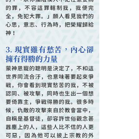
的罪，不容這罪轄制我，我便完
全，免犯大罪。」願人看見我們的
心思，意志、行為時，把榮耀歸給
神！ 
3. 現實雖有愁苦，內心卻
擁有得勝的力量
蒙神恩寵的聰明是決定了，不和這
世界同流合汙，也意味著要起來爭
戰，你會看到現實愁苦的我，不被
認同、被攻擊，同時也生出一個想
要倚靠主，爭戰得勝的我。很多時
候，仇敵的攻擊來自於教會當中，
自稱是基督徒，卻容許世俗觀念甚
囂塵上的人，這些人比不信的人更
可惡，因為他可以披上宗教的外