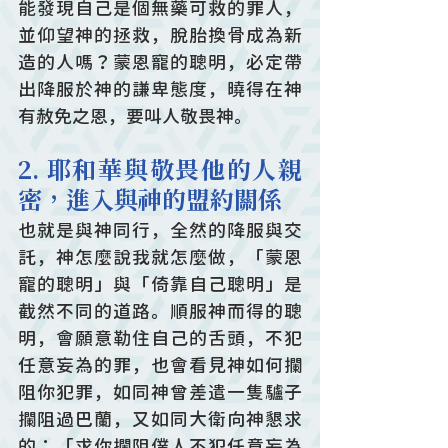
能發現自己是個無藥可救的罪人，
並仰望神的拯救，脫胎換骨成為新
造的人嗎？蒙恩寵的聰明，必定帶
出降服於神的謙卑態度，曉得在神
有赦免之恩，要叫人敬畏神。
2. 耶和華與敬畏他的人親
密，進入與神的盟約關係
也就是與神同行，全然的降服與交
託，神怎麼說我就怎麼做，「蒙恩
寵的聰明」與「倚靠自己聰明」是
截然不同的道路。順服神而得的聰
明，會願意勒住自己的舌頭，不犯
任意妄為的罪，也會看見神如何攔
阻你犯罪，如同神曾差遣一隻驢子
攔阻過巴蘭，又如同大衛向神懇求
的：「求你攔阻僕人不犯任意妄為