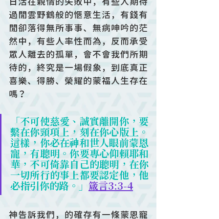
日活在親情的失敗中，有些人期待
過閒雲野鶴般的愜意生活，有錢有
閒卻落得無所事事、無病呻吟的茫
然中，有些人率性而為，反而承受
眾人離去的孤單，會不會我們所期
待的，終究是一場假象，到底真正
喜樂、得勝、榮耀的蒙福人生存在
嗎？
「不可使慈愛、誠實離開你，要
繫在你頸項上，刻在你心版上。
這樣，你必在神和世人眼前蒙恩
寵，有聰明。你要專心仰賴耶和
華，不可倚靠自己的聰明，在你
一切所行的事上都要認定他，他
必指引你的路。」
箴言3:3-4
神告訴我們，的確存有一條蒙恩寵