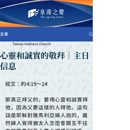
文章
Tainan Holiness Church
心靈和誠實的敬拜｜主日
信息
經文：約4:19～24
那真正拜父的，要用心靈和誠實拜
他，因為父要這樣的人拜他。這句
話是耶穌對撒馬利亞婦人說的，雖
然婦人覺得猶太人怎麼會跟互不往