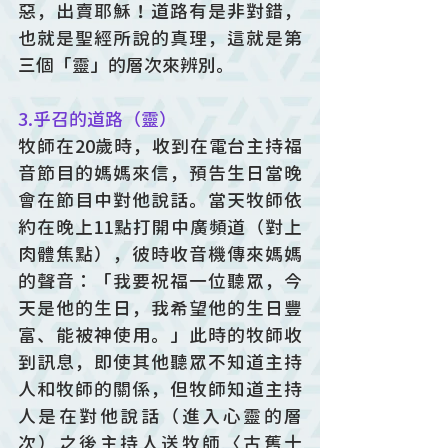
惡，出賣耶穌！道路有是非對錯，
也就是聖經所說的真理，這就是第
三個「靈」的層次來辨別。
3.乎召的道路（靈）
牧師在20歲時，收到在電台主持福
音節目的媽媽來信，預告生日當晚
會在節目中對他說話。當天牧師依
約在晚上11點打開中廣頻道（對上
肉體焦點），彼時收音機傳來媽媽
的聲音：「我要祝福一位聽眾，今
天是他的生日，我希望他的生日豐
富、能被神使用。」此時的牧師收
到訊息，即使其他聽眾不知道主持
人和牧師的關係，但牧師知道主持
人是在對他說話（進入心靈的層
次）之後主持人送牧師〈古舊十