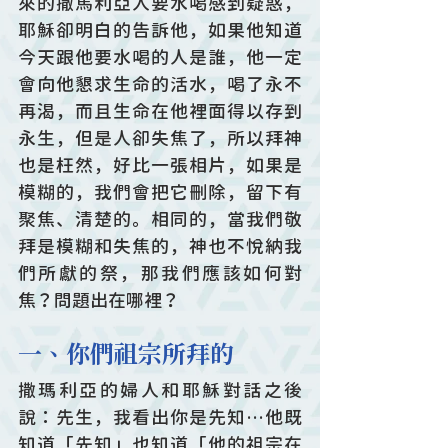
來的撒馬利亞人要水喝感到疑惑，
耶穌卻明白的告訴他，如果他知道
今天跟他要水喝的人是誰，他一定
會向他懇求生命的活水，喝了永不
再渴，而且生命在他裡面得以存到
永生，但是人卻失焦了，所以拜神
也是枉然，好比一張相片，如果是
模糊的，我們會把它刪除，留下有
聚焦、清楚的。相同的，當我們敬
拜是模糊和失焦的，神也不悅納我
們所獻的祭，那我們應該如何對
焦？問題出在哪裡？
一、你們祖宗所拜的
撒瑪利亞的婦人和耶穌對話之後
說：先生，我看出你是先知…他既
知道「先知」也知道「他的祖宗在