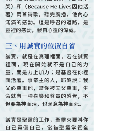
架〉和〈Because He Lives因他活
著〉兩首詩歌。聽完廣播，他內心
滿滿的感動。這是呼召的道路，是
靈裡的感動，發自心靈的深處。
三、用誠實的位置自省
誠實，就是在真理裡面，若在誠實
裡面，現在開始就不是自己的力
量，而是力上加力；是基督在你裡
面活著。事奉主的人，耶穌說：我
父必尊重他，當你被天父尊重，生
命就有一種喜樂和尊貴的感覺，不
但要為神而活，也願意為神而死。
誠實是聖靈的工作，聖靈來要叫你
自己責備自己，當被聖靈掌管全