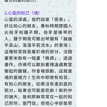
層次的靈的部分。
2.心靈的知己（魂）
心靈的深處，我們說是「感覺」，
好比知心的朋友，春秋時期楚國人
俞伯牙和鍾子期，伯牙是彈琴的
人，鍾子期竟可聽出琴聲有「巍巍
乎高山，蕩蕩乎若流水」的意境！
這種知音就是屬於魂的部分。法國
畫家米勒有一幅畫「晚禱」，透過
畫作，彷彿可以聽到畫裡遠處教堂
響起的鐘聲，你會被感動，這就是
魂的震撼力！生命中即使有知音、
有知心的朋友，如果沒有進到靈的
部分，結果也可能是悲劇！新約中
的猶大，是和耶穌常常在一起的知
己同伴，是門徒，但他心中卻是邪