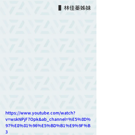
▌林佳蓁姊妹
https://www.youtube.com/watch?
v=wskNPjF7Opk&ab_channel=%E5%8D%
97%E8%81%96%E5%BD%B1%E9%9F%B
3