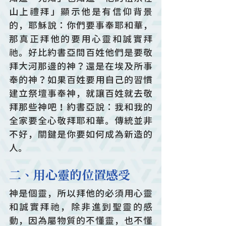
山上禮拜」顯示他是有信仰背景
的，耶穌說：你們要事奉耶和華，
那真正拜他的要用心靈和誠實拜
祂。好比約書亞問百姓他們是要敬
拜大河那邊的神？還是在埃及所事
奉的神？如果百姓要用自己的習慣
建立祭壇事奉神，就讓百姓就去敬
拜那些神吧！約書亞說：我和我的
全家要全心敬拜耶和華。傳統並非
不好，關鍵是你要如何成為新造的
人。
二、用心靈的位置感受
神是個靈，所以拜他的必須用心靈
和誠實拜祂，除非進到聖靈的感
動，因為屬物質的不懂靈，也不懂