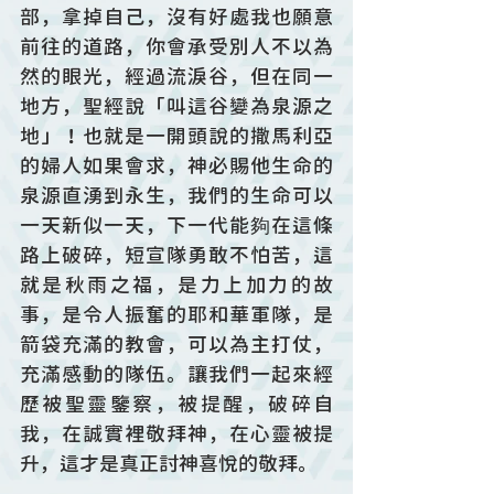
部，拿掉自己，沒有好處我也願意
前往的道路，你會承受別人不以為
然的眼光，經過流淚谷，但在同一
地方，聖經說「叫這谷變為泉源之
地」！也就是一開頭說的撒馬利亞
的婦人如果會求，神必賜他生命的
泉源直湧到永生，我們的生命可以
一天新似一天，下一代能夠在這條
路上破碎，短宣隊勇敢不怕苦，這
就是秋雨之福，是力上加力的故
事，是令人振奮的耶和華軍隊，是
箭袋充滿的教會，可以為主打仗，
充滿感動的隊伍。讓我們一起來經
歷被聖靈鑒察，被提醒，破碎自
我，在誠實裡敬拜神，在心靈被提
升，這才是真正討神喜悅的敬拜。