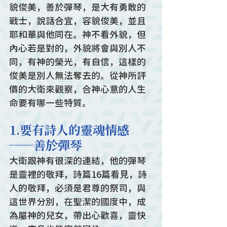
貌俊美，善於彈琴，是大有勇敢的
戰士，說話合宜，容貌俊美，並且
耶和華與他同在。神不看外貌，但
內心若是對的，外貌將會與別人不
同，有神的榮光，有自信，這樣的
俊美是別人無法奪去的。從神所評
價的大衛來觀察，合神心意的人生
命要有哪一些特質。
1.要有詩人的靈魂情感
──善於彈琴
大衛跟神有很深的連結，他的彈琴
是靈裡的敬拜，詩篇16篇看見，詩
人的敬拜，必須是君尊的祭司，與
這世界分別，在聖潔的國度中，成
為屬神的兒女，帶出心歡喜，靈快