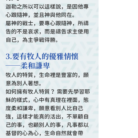
迦勒之所以可以這樣說，是因他專
心跟隨神，並且神與他同在。
屬神的戰士，要專心跟隨神，所禱
告的不是哀求，而是禱告求主使用
自己，為主爭戰得勝。
3.要有牧人的優雅情懷
──柔和謙卑
牧人的特質，生命裡是豐富的，願
意為別人著想。
如何擁有牧人特質？ 需要先學習耶
穌的樣式，心中有真理在裡面，態
度柔和謙卑，願意看別人比自己
強，這樣才能真的活出，不單顧自
己的事，也顧別人的事，凡事都以
基督的心為心，生命自然就會帶