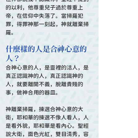
的以利，他尊重兒子過於尊重上
帝，在信仰中失落了。當掃羅犯
罪，得罪神那一刻起，神就離棄掃
羅。
什麼樣的人是合神心意的
人？
合神心意的人，是靈裡的活人，是
真正認識神的人，真正認識神的
人，就要離開不義，脫離貴賤的
事，做神合用的器皿。
神離棄掃羅，揀選合神心意的大
衛，耶和華的揀選不像人看人，人
是看外貌，耶和華是看內心。聖經
說大衛，面色光紅，雙目清秀，容