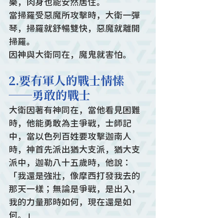
樂，肉身也能安然居住。
當掃羅受惡魔所攻擊時，大衛一彈
琴，掃羅就舒暢雙快，惡魔就離開
掃羅。
因神與大衛同在，魔鬼就害怕。
2.要有軍人的戰士情愫
──勇敢的戰士
大衛因著有神同在，當他看見困難
時，他能勇敢為主爭戰，士師記
中，當以色列百姓要攻擊迦南人
時，神首先派出猶大支派，猶大支
派中，迦勒八十五歲時，他說：
「我還是強壯，像摩西打發我去的
那天一樣；無論是爭戰，是出入，
我的力量那時如何，現在還是如
何。」