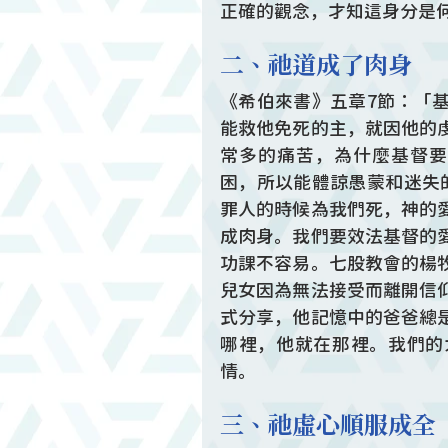
正確的觀念，才知這身分是
二、祂道成了肉身
《希伯來書》五章7節：「
能救他免死的主，就因他的
常多的痛苦，為什麼基督要
困，所以能體諒愚蒙和迷失
罪人的時候為我們死，神的
成肉身。我們要效法基督的
功課不容易。七股教會的楊
兒女因為無法接受而離開信
式分享，他記憶中的爸爸總
哪裡，他就在那裡。我們的
情。
三、祂虛心順服成全