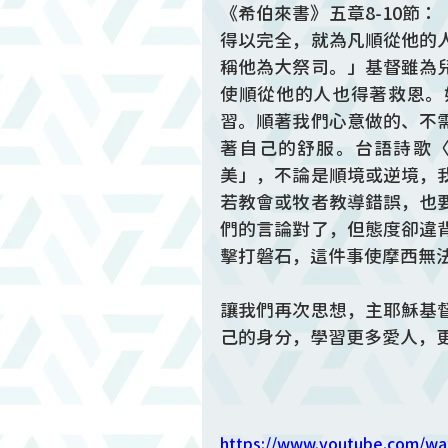
《希伯來書》五章8-10節
得以完全，就為凡順從他的
稱他為大祭司。」基督雖為
使順從他的人也得著救恩。
習。順著我們心意做的、不
著自己的舒服。台語詩歌
美」，不論是順境或逆境，
若教會或牧者教導錯誤，也
們的言論對了，但態度卻違
擊打磐石，這件事使摩西無
讓我們再次思想，主耶穌基
己的身分，學習更多愛人，
https://www.youtube.com/wa