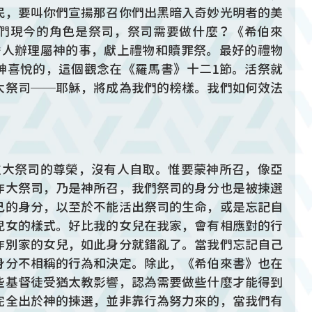
民，要叫你們宣揚那召你們出黑暗入奇妙光明者的美
們現今的角色是祭司，祭司需要做什麼？《希伯來
替人辦理屬神的事，獻上禮物和贖罪祭。最好的禮物
神喜悅的，這個觀念在《羅馬書》十二1節。活祭就
大祭司──耶穌，將成為我們的榜樣。我們如何效法
這大祭司的尊榮，沒有人自取。惟要蒙神所召，像亞
作大祭司，乃是神所召，我們祭司的身分也是被揀選
己的身分，以至於不能活出祭司的生命，或是忘記自
兒女的樣式。好比我的女兒在我家，會有相應對的行
作別家的女兒，如此身分就錯亂了。當我們忘記自己
身分不相稱的行為和決定。除此，《希伯來書》也在
些基督徒受猶太教影響，認為需要做些什麼才能得到
完全出於神的揀選，並非靠行為努力來的，當我們有