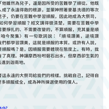
：「他雖然為兒子，還是因所受的苦難學了順從。他既
人成了永遠得救的根源，並蒙神照著麥基洗德的等次
兒子，仍要在苦難中學習順服，因此祂成為大祭司，
如何學習順服？經文講得很清楚，需要在苦難中學
需要掙扎的、不需要改變的，不算順服，充其量是順
〈咱今聚集〉有一句歌詞說：「順境讚美，逆境讚
我們都學習讚美，這就是順服的本質。或許有人說，
要順服嗎？是，因順服需要體現在態度上。有時，我
背了真理。神讓摩西吩咐磐石出水，但摩西卻生氣的
法進到迦南地。
督這永遠的大祭司給我們的榜樣。挑戰自己，記得自
更多順服成全，成為神所揀選使用的僕人。
tch?