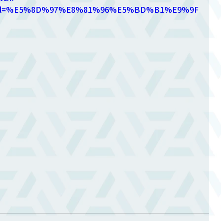
nnel=%E5%8D%97%E8%81%96%E5%BD%B1%E9%9F