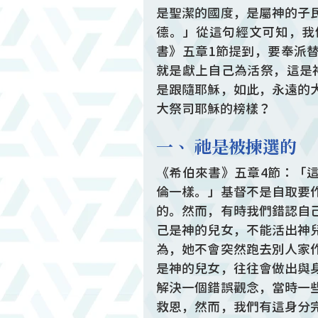
是聖潔的國度，是屬神的子
德。」從這句經文可知，我
書》五章1節提到，要奉派
就是獻上自己為活祭，這是
是跟隨耶穌，如此，永遠的
大祭司耶穌的榜樣？
一、 祂是被揀選的
《希伯來書》五章4節：「
倫一樣。」基督不是自取要
的。然而，有時我們錯認自
己是神的兒女，不能活出神
為，她不會突然跑去別人家
是神的兒女，往往會做出與
解決一個錯誤觀念，當時一
救恩，然而，我們有這身分