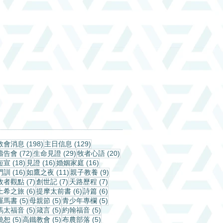
198 篇文章
129 篇文章
教會消息
(198)
主日信息
(129)
72 篇文章
29 篇文章
20 篇文章
禱告會
(72)
生命見證
(29)
牧者心語
(20)
18 篇文章
16 篇文章
16 篇文章
短宣
(18)
見證
(16)
婚姻家庭
(16)
16 篇文章
11 篇文章
9 篇文章
門訓
(16)
如鷹之夜
(11)
親子教養
(9)
7 篇文章
7 篇文章
7 篇文章
牧者觀點
(7)
創世記
(7)
天路歷程
(7)
6 篇文章
6 篇文章
6 篇文章
土希之旅
(6)
提摩太前書
(6)
詩篇
(6)
5 篇文章
5 篇文章
5 篇文章
羅馬書
(5)
母親節
(5)
青少年專欄
(5)
5 篇文章
5 篇文章
5 篇文章
馬太福音
(5)
箴言
(5)
約翰福音
(5)
5 篇文章
5 篇文章
5 篇文章
饒恕
(5)
高鐵教會
(5)
布農部落
(5)