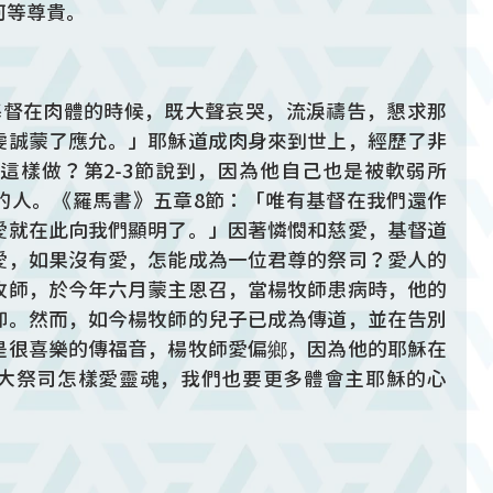
何等尊貴。
基督在肉體的時候，既大聲哀哭，流淚禱告，懇求那
虔誠蒙了應允。」耶穌道成肉身來到世上，經歷了非
這樣做？第2-3節說到，因為他自己也是被軟弱所
的人。《羅馬書》五章8節：「唯有基督在我們還作
愛就在此向我們顯明了。」因著憐憫和慈愛，基督道
愛，如果沒有愛，怎能成為一位君尊的祭司？愛人的
牧師，於今年六月蒙主恩召，當楊牧師患病時，他的
仰。然而，如今楊牧師的兒子已成為傳道，並在告別
是很喜樂的傳福音，楊牧師愛偏鄉，因為他的耶穌在
大祭司怎樣愛靈魂，我們也要更多體會主耶穌的心