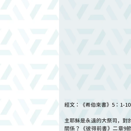
經文：《希伯來書》5：1-10
主耶穌是永遠的大祭司，對
關係？《彼得前書》二章9