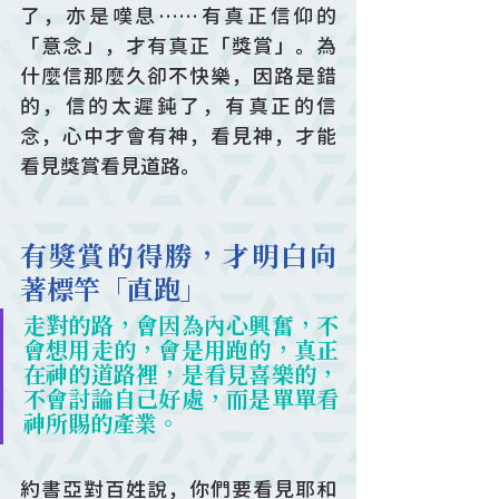
了，亦是嘆息……有真正信仰的
「意念」，才有真正「獎賞」。為
什麼信那麼久卻不快樂，因路是錯
的，信的太遲鈍了，有真正的信
念，心中才會有神，看見神，才能
看見獎賞看見道路。
有獎賞的得勝，才明白向
著標竿「直跑」
走對的路，會因為內心興奮，不
會想用走的，會是用跑的，真正
在神的道路裡，是看見喜樂的，
不會討論自己好處，而是單單看
神所賜的產業。
約書亞對百姓說，你們要看見耶和