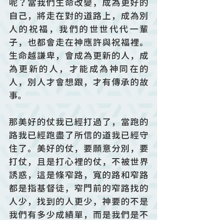
呢？當我們生命改變，成為更好的
自己，將走在對的道路上，成為別
人的祝福，我們的世世代代一輩
子，也都會走在神應許與祝福裡。
生命越謙卑，會成為更新的人，成
為更新的人，才能成為神同在的
人，別人才會想跟，才有傳承的故
事。
那美好的仗我已經打過了，當跑的
路我已經跑盡了所信的道我已經守
住了。美好的仗，要願意分別，要
打仗，且是打心裡的仗，不被世界
誘惑，這是條窄路，寬的路和窄路
都是指基督徒，窄門前的窄路找的
人少，找到的人更少，神要的不是
我們有多少成績單，而是我們是不