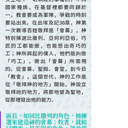
國家種族，在基督裡都要同歸於
一，教會要成為軍隊，爭戰的時刻
要站出來。在出埃及記36章，神第
一次教導百姓敬拜是「會幕」，神
特別揀選比撒列、亞何利亞伯，巧
匠的工都能做，也能想出奇巧的
工；神所興起的僕人，他們能夠做
「巧工」，做出「會幕」所需用
的。從會幕、聖殿、會堂，到今日
「教會」，這個世代，神的工作是
從「敬拜神的地方」開始，神設立
敬拜祂的地方，將那地變為聖地，
從那裡發出他的能力。
區長，如同比撒列的角色，被揀
選來建造神的會幕；牧者，就如