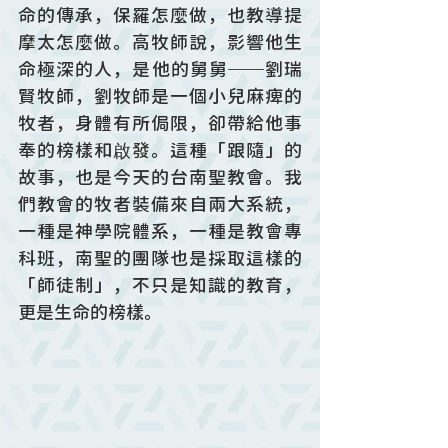
命的傳承，保羅怎麼做，也教導提
摩太怎麼做。高牧師說，影響他生
命極深的人，是他的舅舅──劉瑞
賢牧師，劉牧師是一個小兒麻痺的
牧者，身體有所侷限，卻帶給他事
奉的榜樣和啟發。這種「跟隨」的
故事，也是今天的台南聖教會。我
們教會的牧者裝備來自兩大系統，
一種是神學院體系，一種是教會專
科班，南聖的團隊也是採取這樣的
「師徒制」，不只是知識的教育，
更是生命的榜樣。