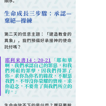
順序。
生命成長三步驟：承認—
棄絕—操練
第二天的信息主題：「建造教會的
異象」，我們預備好承接神的使命
託付嗎？
耶利米書14：20-21
「耶和華
啊，我們承認自己的罪惡，和我
們列祖的罪孽，因我們得罪了
你。求你為你名的緣故，不厭惡
我們，不辱沒你榮耀的寶座。求
你追念，不要背了與我們所立的
約。」
生命中放不下的是什麼？罪惡要脫