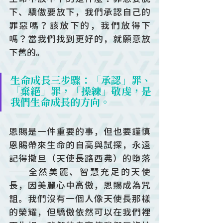
下、驕傲要放下，我們承認自己的
罪惡嗎？該放下的，我們放得下
嗎？當我們找到更好的，就願意放
下舊的。
生命成長三步驟：「承認」罪、
「棄絕」罪，「操練」敬虔，是
我們生命成長的方向。
恩賜是一件重要的事，但也要謹慎
恩賜帶來生命的自高與試探，永遠
記得撒旦（天使長路西弗）的墮落
──全然美麗、智慧充足的天使
長，因美麗心中高傲，恩賜成為咒
詛。我們沒有一個人像天使長那樣
的榮耀，但驕傲依然可以在我們裡