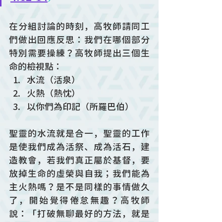
在分組討論的時刻，高牧師請同工
們做出回應反思：我們在哪個部分
特別需要操練？高牧師提出三個生
命的檢視點：
水流（活泉）
火熱（熱忱）
以你們為印記（所羅巴伯）
聖靈的水流就是合一，聖靈的工作
是使我們成為活祭、成為活石，建
造教會，若我們真正屬於基督，要
放掉生命的虛榮與自我；我們能為
主火熱嗎？是不是同樣的事情做久
了，開始覺得倦怠無趣？高牧師
說：「打破無聊最好的方法，就是