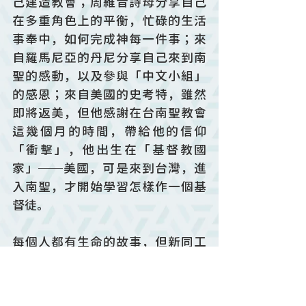
己建造教會；周維音詩母分享自己
在多重角色上的平衡，忙碌的生活
事奉中，如何完成神每一件事；來
自羅馬尼亞的丹尼分享自己來到南
聖的感動，以及參與「中文小組」
的感恩；來自美國的史考特，雖然
即將返美，但他感謝在台南聖教會
這幾個月的時間，帶給他的信仰
「衝擊」，他出生在「基督教國
家」──美國，可是來到台灣，進
入南聖，才開始學習怎樣作一個基
督徒。
每個人都有生命的故事，但新同工
退修會陳述教會的整體方向，而這
個教會整體，需要許多願意破碎的
肢體一起來成全。基督的身體能夠