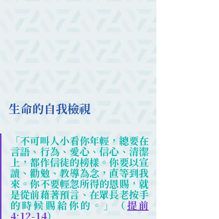
生命的自我檢視
「不可叫人小看你年輕，總要在
言語、行為、愛心、信心、清潔
上，都作信徒的榜樣。你要以宣
讀、勸勉、教導為念，直等到我
來。你不要輕忽所得的恩賜，就
是從前藉著預言、在眾長老按手
的時候賜給你的。」（
提前
4:12-14
）