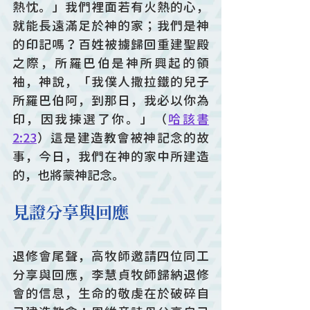
熱忱。」我們裡面若有火熱的心，
就能長遠滿足於神的家；我們是神
的印記嗎？百姓被擄歸回重建聖殿
之際，所羅巴伯是神所興起的領
袖，神說，「我僕人撒拉鐵的兒子
所羅巴伯阿，到那日，我必以你為
印，因我揀選了你。」（
哈該書
2:23
）這是建造教會被神記念的故
事，今日，我們在神的家中所建造
的，也將蒙神記念。
見證分享與回應
退修會尾聲，高牧師邀請四位同工
分享與回應，李慧貞牧師歸納退修
會的信息，生命的敬虔在於破碎自