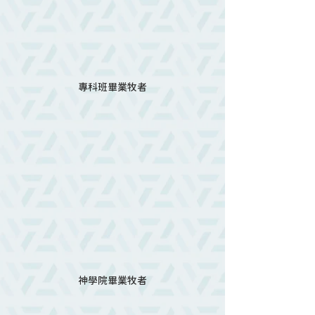
專科班畢業牧者
神學院畢業牧者