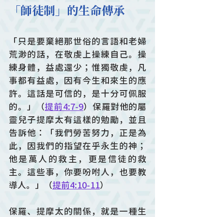
「師徒制」的生命傳承
「只是要棄絕那世俗的言語和老婦
荒渺的話，在敬虔上操練自己。操
練身體，益處還少；惟獨敬虔，凡
事都有益處，因有今生和來生的應
許。這話是可信的，是十分可佩服
的。」（
提前4:7-9
）保羅對他的屬
靈兒子提摩太有這樣的勉勵，並且
告訴他：「我們勞苦努力，正是為
此，因我們的指望在乎永生的神；
他是萬人的救主，更是信徒的救
主。這些事，你要吩咐人，也要教
導人。」（
提前4:10-11
）
保羅、提摩太的關係，就是一種生