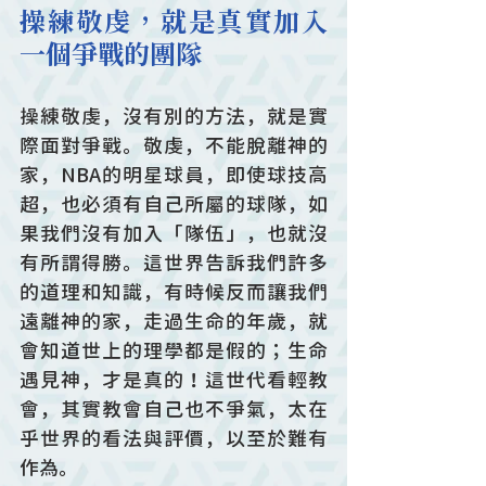
操練敬虔，就是真實加入
一個爭戰的團隊
操練敬虔，沒有別的方法，就是實
際面對爭戰。敬虔，不能脫離神的
家，NBA的明星球員，即使球技高
超，也必須有自己所屬的球隊，如
果我們沒有加入「隊伍」，也就沒
有所謂得勝。這世界告訴我們許多
的道理和知識，有時候反而讓我們
遠離神的家，走過生命的年歲，就
會知道世上的理學都是假的；生命
遇見神，才是真的！這世代看輕教
會，其實教會自己也不爭氣，太在
乎世界的看法與評價，以至於難有
作為。