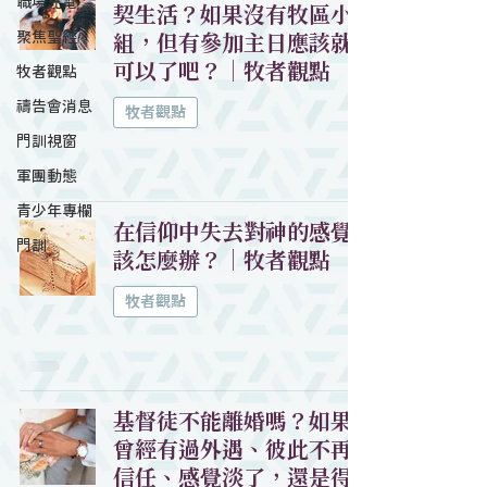
職場充電
契生活？如果沒有牧區小
聚焦聖經
組，但有參加主日應該就
可以了吧？｜牧者觀點
牧者觀點
禱告會消息
牧者觀點
門訓視窗
軍團動態
青少年專欄
在信仰中失去對神的感覺
門訓
該怎麼辦？｜牧者觀點
牧者觀點
基督徒不能離婚嗎？如果
曾經有過外遇、彼此不再
信任、感覺淡了，還是得