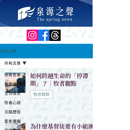
泉源之聲
所有文章
所有文章
如何跨越生命的「停滯
期」？｜牧者觀點
教會消息
主日信息
牧者觀點
牧者心語
天路歷程
愛家專欄
為什麼基督徒要有小組團