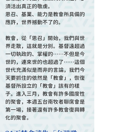
須活出真正的敬虔。
恩召、基業、能力是教會所具備的
應許，世界撼動不了的。
教會，從「恩召」開始，我們與世
界走散，這就是分別。基督遠超過
一切執政的、掌權的……不但是今
世的，連來世的也超過了……這個
世代充滿似是而非的言論，我們今
天要抓住的依然是「教會」，恢復
基督所設立的「教會」該有的樣
子。進入三月，教會有許多國度性
的聚會，本週五台南牧者聯席會是
第一場，接著還有許多教會復興轉
化的聚會。