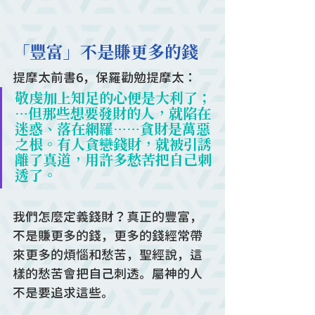
「豐富」不是賺更多的錢
提摩太前書6，保羅勸勉提摩太：
敬虔加上知足的心便是大利了；
…但那些想要發財的人，就陷在
迷惑、落在網羅……貪財是萬惡
之根。有人貪戀錢財，就被引誘
離了真道，用許多愁苦把自己刺
透了。
我們怎麼定義錢財？真正的豐富，
不是賺更多的錢，更多的錢經常帶
來更多的煩惱和愁苦，聖經說，這
樣的愁苦會把自己刺透。屬神的人
不是要追求這些。