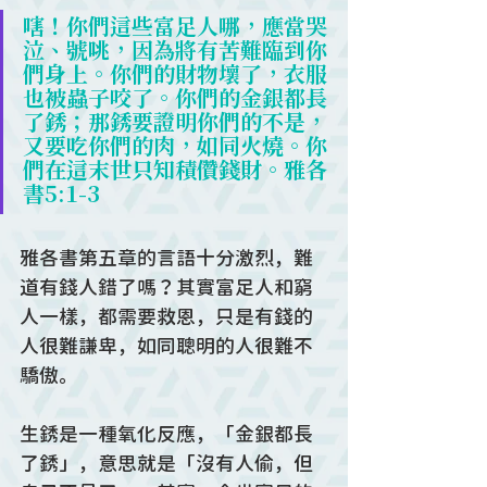
嗐！你們這些富足人哪，應當哭
泣、號咷，因為將有苦難臨到你
們身上。你們的財物壞了，衣服
也被蟲子咬了。你們的金銀都長
了銹；那銹要證明你們的不是，
又要吃你們的肉，如同火燒。你
們在這末世只知積儹錢財。雅各
書5:1-3
雅各書第五章的言語十分激烈，難
道有錢人錯了嗎？其實富足人和窮
人一樣，都需要救恩，只是有錢的
人很難謙卑，如同聰明的人很難不
驕傲。
生銹是一種氧化反應，「金銀都長
了銹」，意思就是「沒有人偷，但