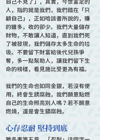
自己不見了」，其實，今世富足的
人，指的就是我們，我們錯在「只
顧自己」，正如哈該書所說的，賺
的雖多，收的卻少。我們大量儲存
財物，不敢讓人知道，直到我們死
了被發現，我們儲存太多生命的垃
圾。不要留下財富給後代兒孫爭
奪，多一點幫助人，讓我們留下生
命的榜樣，看見施比受更為有福。
我們的生命也如同金銀，若沒有使
用，終會生銹腐蝕，我們願意點燃
自己的生命照亮別人嗎？若不願意
燃燒，還是會生鏽腐蝕。
心存忍耐 堅持到底
雅各書第五章，「忍耐」這個字一