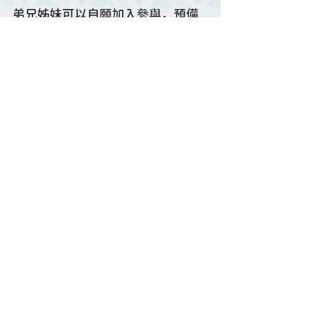
弟兄姊妹可以自願加入參與，預備
自己，我們要作戰士，不要作百
姓，讓自己有一個改變的起點，用
禱告為國家守望。
禱告會消息
相關文章
查看全部