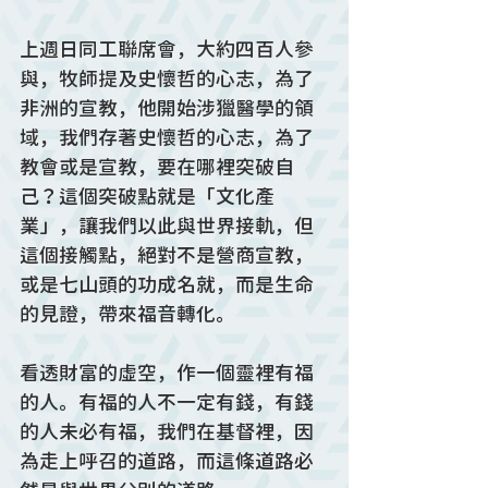
上週日同工聯席會，大約四百人參
與，牧師提及史懷哲的心志，為了
非洲的宣教，他開始涉獵醫學的領
域，我們存著史懷哲的心志，為了
教會或是宣教，要在哪裡突破自
己？這個突破點就是「文化產
業」，讓我們以此與世界接軌，但
這個接觸點，絕對不是營商宣教，
或是七山頭的功成名就，而是生命
的見證，帶來福音轉化。
看透財富的虛空，作一個靈裡有福
的人。有福的人不一定有錢，有錢
的人未必有福，我們在基督裡，因
為走上呼召的道路，而這條道路必