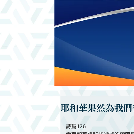
耶和華果然為我們
詩篇126