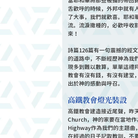
當耶和華將那些被擄的帶回
舌歡呼的時候，外邦中就有
了大事，我們就歡喜。耶和
流。流淚撒種的，必歡呼收
來！
詩篇126篇有一句震撼的經
的道路中，不斷經歷神為我
現多到難以數算，單單這禮
教會有沒有錢，有沒有建堂
出於神的感動與呼召。
高鐵教會燈光裝設
高鐵教會建造接近尾聲，昨天晚
Church，神的家要在當地
Highway作為我們的主
在經過的日子記取教訓，不