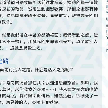
傳道帶領日語牧區團隊前往北海道，探訪的每一個教
個探訪的教會，從陌生到幽默歡笑，所到之處都有神
遊，聽見團隊的讚美歌聲、喜樂歡笑，短短幾天的相
際教會。
？就是我們活在神給的感動裡面！我們所到之處，使
群人不一樣」，用發光的生命來讚美神，以至於別人
起」，這就是見證主名。
之路
華面前行活人之路。什麼是活人之路呢？
我；陰間的痛苦抓住我；我遭遇患難愁苦。那時，我
和華啊，求你救我的靈魂……」詩人面對極大的痛楚
日的寫照。有時候面對傷痛，雖然活著，卻像死了一
魂，遇見神的人，靈魂才會甦醒。