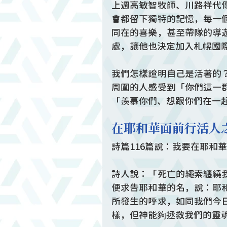
上週高敏智牧師、川路祥代
會都留下獨特的記憶，每一
同在的喜樂，甚至帶隊的導
處，讓他也決定加入札幌國
我們怎樣證明自己是活著的
周圍的人感受到「你們這一
「羨慕你們、想跟你們在一
在耶和華面前行活人
詩篇116篇說：我要在耶和
詩人說：「死亡的繩索纏繞
便求告耶和華的名，說：耶
所發生的呼求，如同我們今
樣，但神能夠拯救我們的靈