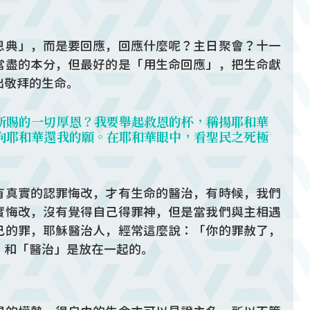
恩典」，而是要回應，回應什麼呢？主日聚會？十一
當盡的本分，但最好的是「用生命回應」，把生命獻
出敬拜的生命。
所賜的一切厚恩？我要舉起救恩的杯，稱揚耶和華
向耶和華還我的願。在耶和華眼中，看聖民之死極
有真實的認罪悔改，才有生命的醫治，有時候，我們
實悔改，沒有覺得自己得罪神，但是當我們與主相遇
己的罪，耶穌醫治人，經常這麼說：「你的罪赦了，
」和「醫治」是放在一起的。