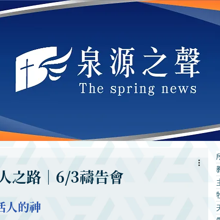
人之路｜6/3禱告會
活人的神