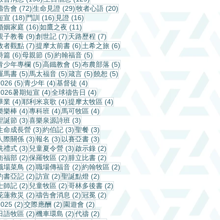
72 篇文章
29 篇文章
20 篇文章
禱告會
(72)
生命見證
(29)
牧者心語
(20)
18 篇文章
16 篇文章
16 篇文章
短宣
(18)
門訓
(16)
見證
(16)
16 篇文章
11 篇文章
婚姻家庭
(16)
如鷹之夜
(11)
9 篇文章
7 篇文章
7 篇文章
親子教養
(9)
創世記
(7)
天路歷程
(7)
7 篇文章
6 篇文章
6 篇文章
牧者觀點
(7)
提摩太前書
(6)
土希之旅
(6)
6 篇文章
5 篇文章
5 篇文章
詩篇
(6)
母親節
(5)
約翰福音
(5)
5 篇文章
5 篇文章
5 篇文章
青少年專欄
(5)
高鐵教會
(5)
布農部落
(5)
5 篇文章
5 篇文章
5 篇文章
5 篇文章
羅馬書
(5)
馬太福音
(5)
箴言
(5)
饒恕
(5)
5 篇文章
4 篇文章
4 篇文章
2026
(5)
青少年
(4)
基督徒
(4)
4 篇文章
4 篇文章
2026暑期短宣
(4)
全球禱告日
(4)
4 篇文章
4 篇文章
4 篇文章
畢業
(4)
耶利米哀歌
(4)
提摩太牧區
(4)
4 篇文章
4 篇文章
4 篇文章
樂樂棒
(4)
專科班
(4)
馬可牧區
(4)
3 篇文章
3 篇文章
聖誕節
(3)
喜樂泉源詩班
(3)
3 篇文章
3 篇文章
3 篇文章
生命成長營
(3)
約伯記
(3)
聖餐
(3)
3 篇文章
3 篇文章
3 篇文章
人際關係
(3)
報名
(3)
以賽亞書
(3)
3 篇文章
3 篇文章
2 篇文章
洗禮式
(3)
兒童夏令營
(3)
啟示錄
(2)
2 篇文章
2 篇文章
2 篇文章
衛福部
(2)
保羅牧區
(2)
腓立比書
(2)
2 篇文章
2 篇文章
2 篇文章
職場菜鳥
(2)
職場傳福音
(2)
約翰牧區
(2)
2 篇文章
2 篇文章
2 篇文章
約書亞記
(2)
訪宣
(2)
聖誕點燈
(2)
2 篇文章
2 篇文章
2 篇文章
士師記
(2)
兒童牧區
(2)
哥林多後書
(2)
2 篇文章
2 篇文章
2 篇文章
花蓮救災
(2)
禱告會消息
(2)
冠冕
(2)
2 篇文章
2 篇文章
2 篇文章
2025
(2)
交際應酬
(2)
園遊會
(2)
2 篇文章
2 篇文章
2 篇文章
日語牧區
(2)
機車環島
(2)
代禱
(2)