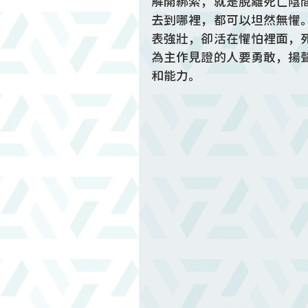
解開綁索，就是脫離死亡陰
去到哪裡，都可以坦然無懼
表強壯，卻活在懼怕裡面，
為主作見證的人要勇敢，揚
和能力。