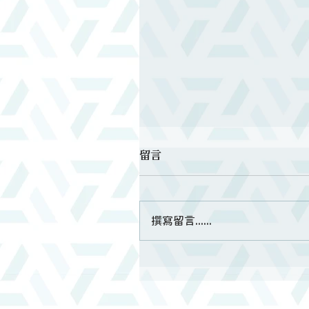
留言
撰寫留言......
死人不能讚美耶和華 但我
美耶和華｜2/8禱告會