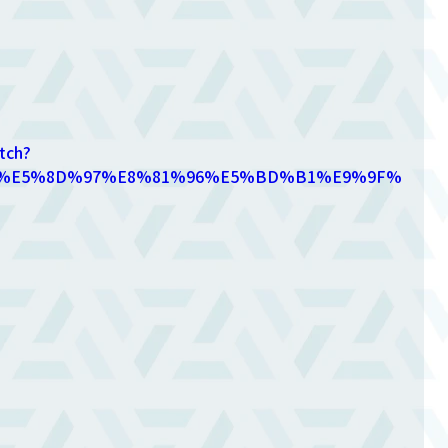
tch?
nel=%E5%8D%97%E8%81%96%E5%BD%B1%E9%9F%