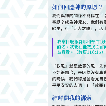
如何回應神的厚恩？
我們與神的關係不能停在「
奉獻？成為神兒女，我們有
給主，行「活人之路」，活
我拿什麼報答耶和華向我
的名。我要在他眾民面前
為寶貴。（詩篇116:15）
「救恩」就是赦罪的恩，先
不能得醫治，是因為沒有真
的時候，我們總是會看見自
平平安安的去吧。」「赦罪
神解開我的綁索