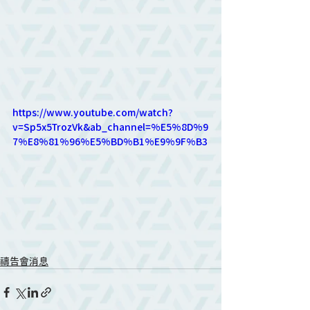
https://www.youtube.com/watch?
v=Sp5x5TrozVk&ab_channel=%E5%8D%9
7%E8%81%96%E5%BD%B1%E9%9F%B3
禱告會消息