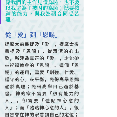
給我們的主作見證為恥，也不要
以我這為主被囚的為恥；總要按
神的能力，與我為福音同受苦
難。
從「愛」到「恩賜」
提摩太前書提及「愛」，提摩太後
書提及「恩賜」，從清潔的心出
發，所建造真正的「愛」，才能帶
來祝福教會的「恩賜」。這個「恩
賜」的運用，需要「剛強、仁愛、
謹守的心」來平衡，免得高舉恩賜
過於真理；免得高舉自己過於基
督。神的家不需要「很有能力的
人」，卻需要「體貼神心意的
人」；而「體貼神心意的人」，很
自然會在神的家看到自己的定位；