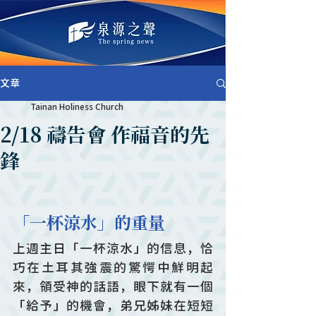
文章
Tainan Holiness Church
2/18 禱告會 作福音的先
鋒
「一杯涼水」的重量
上週主日「一杯涼水」的信息，恰
巧在土耳其強震的驚愕中鮮明起
來，領受神的話語，眼下就有一個
「給予」的機會，弟兄姊妹在短短