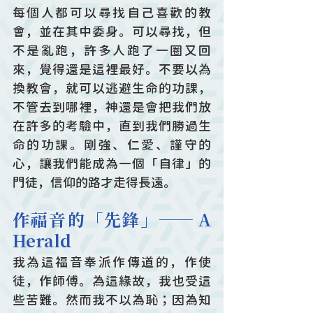
每個人都可以尋找自己喜歡的教
會，並在其中委身。可以尋找，但
不是亂跑，許多人跑了一圈又回
來，覺得還是這裡最好。不要以為
換教會，就可以逃避生命的功課，
不管去到哪裡，神還是會把我們放
在許多的考驗中，直到我們勝過生
命的功課。剛強、仁愛、謹守的
心，讓我們能成為一個「自律」的
門徒，信仰的路才走得長遠。
作福音的「先鋒」── A 
Herald
我為這福音奉派作傳道的，作使
徒，作師傅。為這緣故，我也受這
些苦難。然而我不以為恥；因為知