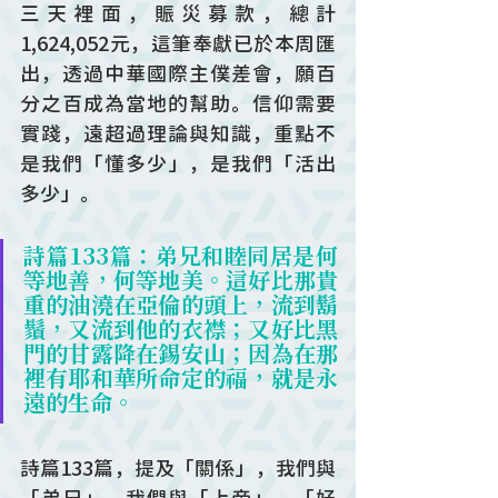
三天裡面，賑災募款，總計
1,624,052元，這筆奉獻已於本周匯
出，透過中華國際主僕差會，願百
分之百成為當地的幫助。信仰需要
實踐，遠超過理論與知識，重點不
是我們「懂多少」，是我們「活出
多少」。
詩篇133篇：弟兄和睦同居是何
等地善，何等地美。這好比那貴
重的油澆在亞倫的頭上，流到鬍
鬚，又流到他的衣襟；又好比黑
門的甘露降在錫安山；因為在那
裡有耶和華所命定的福，就是永
遠的生命。
詩篇133篇，提及「關係」，我們與