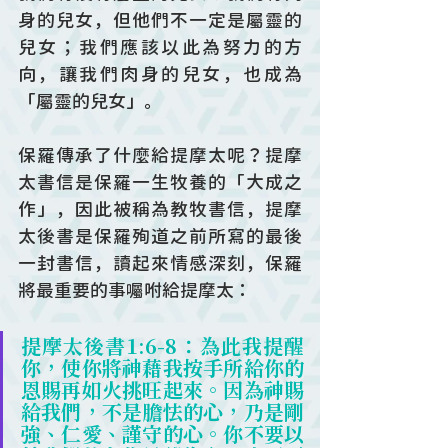
身的兒女，但他們不一定是屬靈的
兒女；我們應該以此為努力的方
向，讓我們肉身的兒女，也成為
「屬靈的兒女」。
保羅傳承了什麼給提摩太呢？提摩
太書信是保羅一生牧養的「大成之
作」，因此被稱為教牧書信，提摩
太後書是保羅殉道之前所寫的最後
一封書信，讀起來情感深刻，保羅
將最重要的事囑咐給提摩太：
提摩太後書1:6-8：為此我提醒
你，使你將神藉我按手所給你的
恩賜再如火挑旺起來。因為神賜
給我們，不是膽怯的心，乃是剛
強、仁愛、謹守的心。你不要以