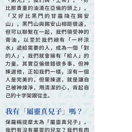
「弟兄」，我們與「上帝」，「好
比那貴重的油澆在亞倫的頭上」，
「又好比黑門的甘露降在錫安
山」，黑門山與錫安山相距很遠，
但可以聯繫在一起，我們領受神的
膏油，以至於我們總有「一杯涼
水」遞給需要的人，成為一個「對
的人」，我們就會擁有「給人」的
力量。其實亞倫做錯很多事，但神
揀選他，正如我們一樣，沒有一個
人是完美的，但蒙揀選，就是讓自
己被神煉淨，用清潔的心，背起自
己的十字架跟從主。
我有「屬靈真兒子」嗎？
保羅稱提摩太為「屬靈真兒子」，
我們有沒有屬靈的兒女？我們有肉