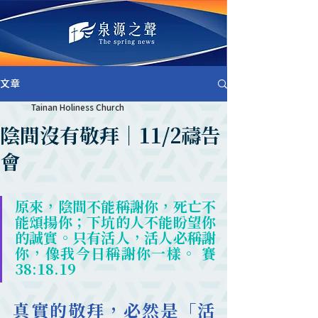
文章
Tainan Holiness Church
陰間沒有敬拜｜11/2禱告
會
原來，陰間不能稱謝你，死亡不
能頌揚你；下坑的人不能盼望你
的誠實。只有活人，活人必稱謝
你，像我今日稱謝你一樣。 賽
38:18.19
真實的敬拜，必然是「活