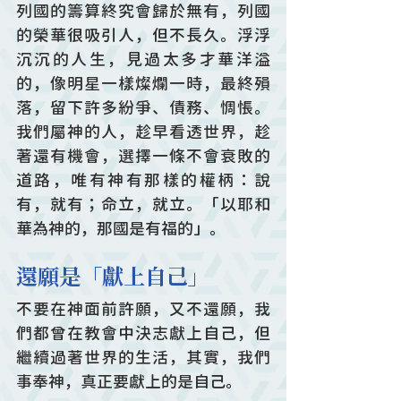
列國的籌算終究會歸於無有，列國
的榮華很吸引人，但不長久。浮浮
沉沉的人生，見過太多才華洋溢
的，像明星一樣燦爛一時，最終殞
落，留下許多紛爭、債務、惆悵。
我們屬神的人，趁早看透世界，趁
著還有機會，選擇一條不會衰敗的
道路，唯有神有那樣的權柄：說
有，就有；命立，就立。「以耶和
華為神的，那國是有福的」。
還願是「獻上自己」
不要在神面前許願，又不還願，我
們都曾在教會中決志獻上自己，但
繼續過著世界的生活，其實，我們
事奉神，真正要獻上的是自己。