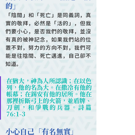
的」
「陰間」和「死亡」是同義詞，真
實的敬拜，必然是「活的」，但我
們要小心，是否我們的敬拜，並沒
有真的被神記念，如果我們站的位
置不對，努力的方向不對，我們可
能是往陰間、死亡邁進，自己卻不
知道。
在猶大，神為人所認識；在以色
列，他的名為大。在撒冷有他的
帳幕；在錫安有他的居所。他在
那裡折斷弓上的火箭，並盾牌、
刀劍，和爭戰的兵器。詩篇
76:1-3
小心自己「有名無實」