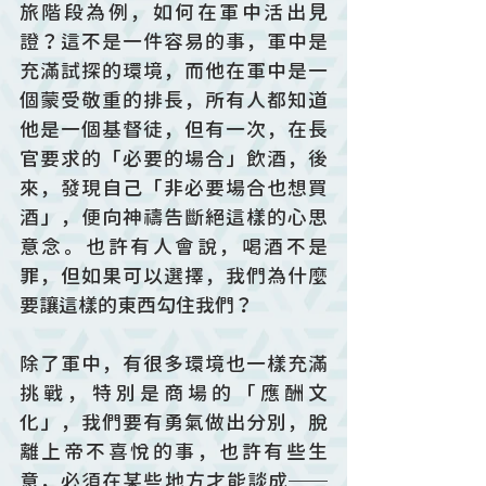
旅階段為例，如何在軍中活出見
證？這不是一件容易的事，軍中是
充滿試探的環境，而他在軍中是一
個蒙受敬重的排長，所有人都知道
他是一個基督徒，但有一次，在長
官要求的「必要的場合」飲酒，後
來，發現自己「非必要場合也想買
酒」，便向神禱告斷絕這樣的心思
意念。也許有人會說，喝酒不是
罪，但如果可以選擇，我們為什麼
要讓這樣的東西勾住我們？
除了軍中，有很多環境也一樣充滿
挑戰，特別是商場的「應酬文
化」，我們要有勇氣做出分別，脫
離上帝不喜悅的事，也許有些生
意，必須在某些地方才能談成──