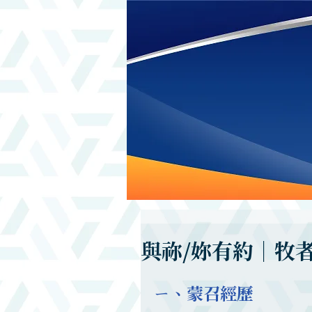
與祢/妳有約｜牧
ㄧ、蒙召經歷