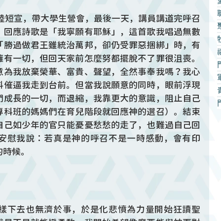
大陸短宣，帶大學生營會，最後一天，講員講道完呼召
。回應詩歌是「我寧願有耶穌」，這首歌我唱過無數
「勝過做君王雖統治萬邦，卻仍受罪惡捆綁」時，有
擁有一切，但回天家前怎麼努都擺脫不了罪很沮喪。
意為我放棄榮華、富貴、聲望，全然事奉我嗎？我心
抖催逼我走到台前。但當我說願意的同時，眼前浮現
們成長的一切，而退縮，我靠更大的意識，阻止自己
專科班的媽媽們在育兒階段就回應神的選召）。結束
自己如少年的官只能憂憂愁愁的走了，也難過自己回
安慰我說：若真是神的呼召不是一時感動，會有印
的時候。
樣下去也無濟於事，於是化悲憤為力量開始狂讀聖