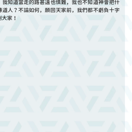
，我知道當走的路甚遠也慎難，我也不知道神會把什
傳道人？不論如何，願回天家前，我們都不虧負十字
謝大家！