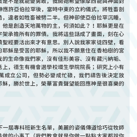
識是不是就能變勇敢，我開始希望像摩西能與神面對
是神應許亞伯拉罕後，當時中東的立約儀式，將牲畜剖
過，違者如牲畜被劈二半。但神卻使亞伯拉罕沉睡，
，他是創造天地萬物的主，何須如此？！耶穌更是在
字架承擔所有的罪債。我將這些話成了畫面，刻在心
讀聖經要活出來才有意思。別人說我家家徒四壁，看
的耶穌是受苦的耶穌，所以我不願意住在香柏樹的宮
我的生命像我們家，沒有佳形美容、沒有藏污納垢、
活上，德生有機會選學校環生學院院長；研究上小有
萬成立公司，但勢必變成忙碌，我們禱告後決定放
耶穌，勝於世上，榮華富貴聲望能回應神是很喜樂的
著下一屆專科班新生名單，美麗的姿儀傳道恰巧從牧師
美做的小事工（我們教會就是你做一點點大家都說你