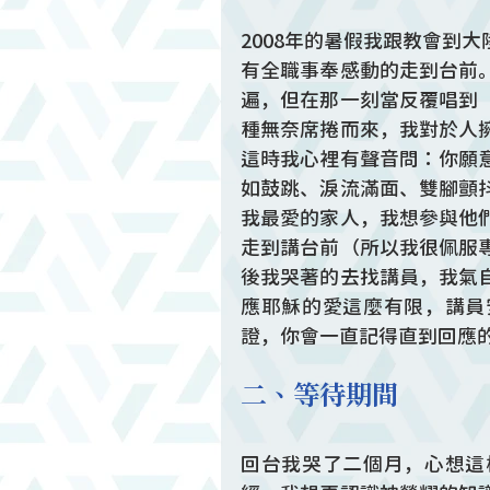
2008年的暑假我跟教會到
有全職事奉感動的走到台前
遍，但在那一刻當反覆唱到
種無奈席捲而來，我對於人
這時我心裡有聲音問：你願
如鼓跳、淚流滿面、雙腳顫
我最愛的家人，我想參與他
走到講台前（所以我很佩服
後我哭著的去找講員，我氣
應耶穌的愛這麼有限，講員
證，你會一直記得直到回應
二、等待期間
回台我哭了二個月，心想這