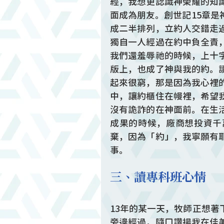
經，我想更認識神榮耀的知
面成為朋友。創世記15章
成二半排列，立約人交錯走
獨自一人經過在約中負全責
我們還羞辱祂的時候，上十
版上，也成了神與我的約。
起來很窮，那是因為我心裡
中，讓約櫃住在幔裡，希望
沒有詭詐的在神面前。在生
成果的時候，廠商想投資千
棄，因為「約」，我寧願有
事。
三、讀專科班心情
13年的某一天，牧師正想
旁邊經過，隨口讚揚我在佳