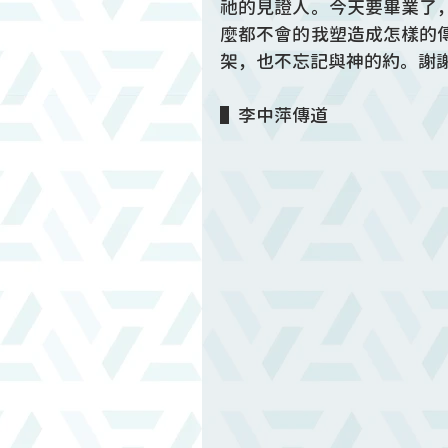
祂的見證人。今天要畢業了
麼都不會的我塑造成怎樣的
架，也不忘記與神的約。謝
▌李中萍傳道