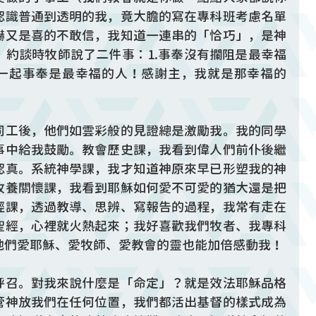
認識普通到透明的我，竟大膽的寫在專科班考慮名單
嚇又是喜的不敢信，我知道一連串的「恰巧」，是神
。約談時牧師說了二件事：1.事奉沒有攔阻是最幸福
家一起事奉是最幸福的人！感謝主，我就是那幸福的
同工後，他們如雲彩般的見證總是激勵我。我的同學
事中給我鼓勵。教會歷史課，我看到偉人們前仆後繼
認真。系統神學課，我才知道神原來早已形塑我的神
牧養關懷課，我看到耶穌如何愛不可愛的猶大還是把
經課，透過教導、思辨、寫報告的過程，我常有走在
聖經，心裡就火熱起來；我好喜歡我們牧者、我專科
他們愛耶穌、愛牧師、愛教會的靈也能加倍感動我！
呼召。對我來說什麼是「命定」？就是效法耶穌品格
管神放我們在任何位置，我們都活出基督的樣式成為