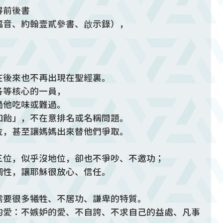
得前後書
福音、約翰壹貳參書、啟示錄），
在後來也不再出現在聖經裏。
各等核心的一員，
過他吃味或難過。
如飴」，不在意排名或名稱問題。
位，甚至讓媽媽出來替他們爭取。
三位，似乎沒地位，卻也不爭吵、不邀功；
調性，讓耶穌很放心、信任。
需要很多犧牲、不居功、謙卑的特質。
的愛：不嫉妒的愛、不自誇、不求自己的益處、凡事