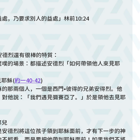
處，乃要求別人的益處」林前10:24
，安德烈還有很棒的特質：
驚嘆的場景：都描述安德烈「如何帶領他人來見耶
耶穌(
約一40-42
)
穌的那兩個人，一個是西門•彼得的兄弟安得烈。他
，對他說：「我們遇見彌賽亞了。」於是領他去見耶
那兒
是安德烈將這位孩子領到耶穌面前，才有下一步的神
也不輕看，而是要把他帶到耶穌面前！如果我們不將