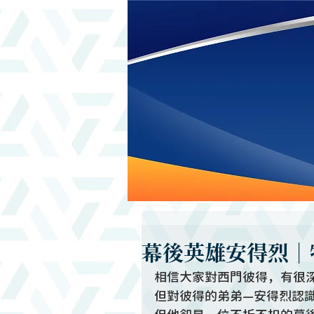
幕後英雄安得烈｜
相信大家對西門彼得，有很
但對彼得的弟弟—安得烈認