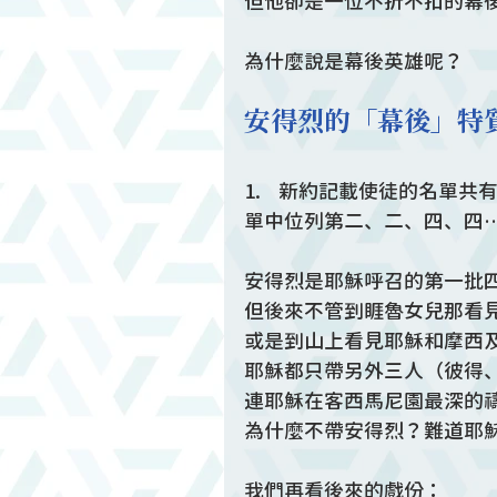
但他卻是一位不折不扣的幕
為什麼說是幕後英雄呢？
安得烈的「幕後」特
1.    新約記載使徒的名
單中位列第二、二、四、四
安得烈是耶穌呼召的第一批
但後來不管到睚魯女兒那看
或是到山上看見耶穌和摩西
耶穌都只帶另外三人（彼得
連耶穌在客西馬尼園最深的
為什麼不帶安得烈？難道耶
我們再看後來的戲份：