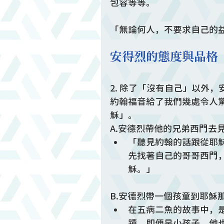
包容等等。
「無論何人，不要求自己的益
安得烈的態度與品格
2. 除了「沒有自己」以外
約翰福音給了我們幾處令人
穌」。
A.安德烈帶他的兄弟西門去見
「聽見約翰的話跟從耶
先找著自己的哥哥西門
穌。」
B.安德烈帶一個孩童到耶穌
在五病二魚的故事中，
蹟。即便是小孩子，他