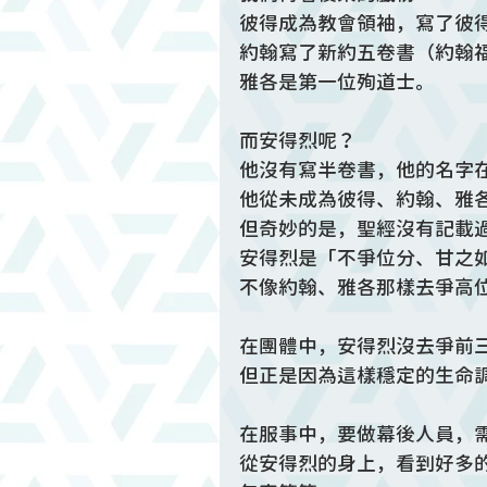
彼得成為教會領袖，寫了彼
約翰寫了新約五卷書（約翰
雅各是第一位殉道士。
而安得烈呢？
他沒有寫半卷書，他的名字
他從未成為彼得、約翰、雅
但奇妙的是，聖經沒有記載
安得烈是「不爭位分、甘之
不像約翰、雅各那樣去爭高
在團體中，安得烈沒去爭前
但正是因為這樣穩定的生命
在服事中，要做幕後人員，
從安得烈的身上，看到好多