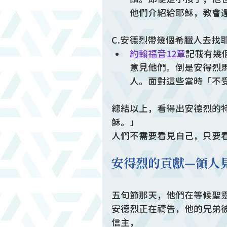
他們介紹給耶穌，教會
C.安德烈帶幾個希臘人去找
約翰福音12章
記載有幾
意見他們。倒是安得烈
人。面對這些當時「不
總結以上，看得出安德烈的
穌。」
人們不需要看見自己，只要
安得烈的貢獻—領人
五旬節那天，他們在等候聖
安德烈正在禱告，他的兄弟
信主，