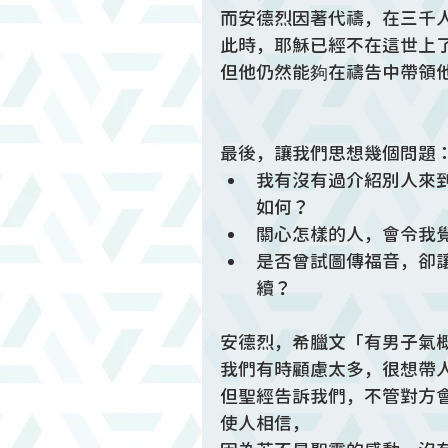
而安德烈因著代禱，在三千
此時，耶穌已經不在這世上
但他仍然能夠在禱告中帶領
最後，讓我們思想幾個問題
我有沒有過介紹別人來
如何？
關心怎樣的人，會令我覺
是否曾試圖傳福音，卻
續？
安德烈，希臘文「有男子氣
我們有時顧慮太多，很想帶
但聖經告訴我們，不管對方
使人相信，