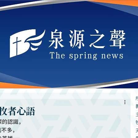
牧者心語
深的認識，
識不多，