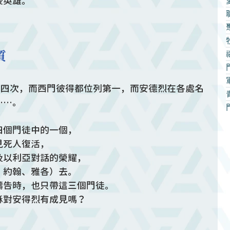
後英雄。
質
單共有四次，而西門彼得都位列第一，而安德烈在各處名
……。
四個門徒中的一個，
見死人復活，
及以利亞對話的榮耀，
、約翰、雅各）去。
禱告時，也只帶這三個門徒。
穌對安得烈有成見嗎？