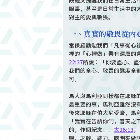
段經文提醒我們在日常生活
服事，甚至是日常生活中的
對主的愛與敬畏。
一、真實的敬畏從內
當保羅勸勉我們「凡事從心
裡的「心裡做」帶有深層的
22:37
所說：「你要盡心、盡
我們的全心、敬畏的態度全
可。
馬大與馬利亞同樣都在耶穌
最重要的事，馬利亞雖然沒
後來耶穌在伯大尼受膏，馬
「我實在告訴你們，普天之
的，作個紀念。」
太26:13
，
賜、才幹、能力、聰明來做