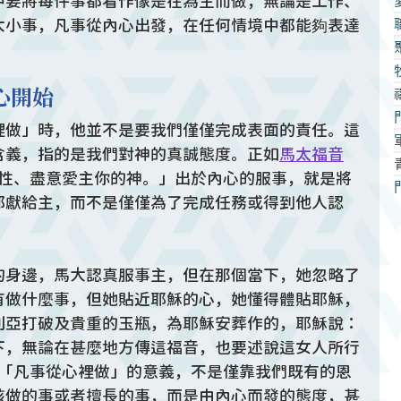
中要將每件事都看作像是在為主而做，無論是工作、
大小事，凡事從內心出發，在任何情境中都能夠表達
心開始
裡做」時，他並不是要我們僅僅完成表面的責任。這
含義，指的是我們對神的真誠態度。正如
馬太福音
性、盡意愛主你的神。」出於內心的服事，就是將
部獻給主，而不是僅僅為了完成任務或得到他人認
的身邊，馬大認真服事主，但在那個當下，她忽略了
有做什麼事，但她貼近耶穌的心，她懂得體貼耶穌，
利亞打破及貴重的玉瓶，為耶穌安葬作的，耶穌說：
下，無論在甚麼地方傳這福音，也要述說這女人所行
「凡事從心裡做」的意義，不是僅靠我們既有的恩
該做的事或者擅長的事，而是由內心而發的態度，甚