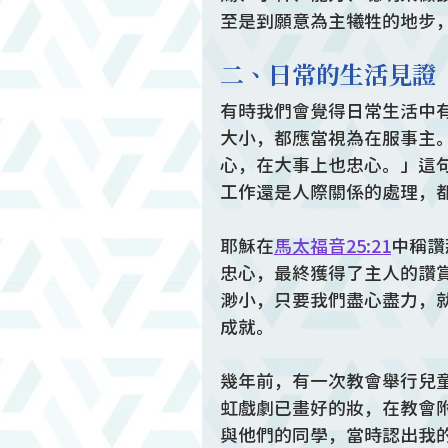
至是到願意為主犧牲的地步
二、日常的生活見證
有時我們會覺得日常生活中
大小，都應當視為在服事主
心，在大事上也忠心。」這
工作還是人際關係的處理，
耶穌在
馬太福音25:21
中稱讚
忠心，最終獲得了主人的讚
渺小，只要我們盡心盡力，
成就。
幾年前，有一次教會舉行兒
虹戲劇已畫好的妝，在教會
與他們的同學，當時認出我