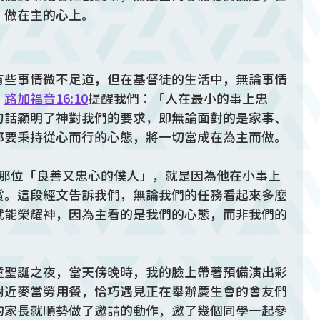
，做在主的心上。
有些事情微不足道，但在基督徒的生活中，無論事情
。
路加福音16:10
提醒我們：「人在最小的事上忠
句話顯明了神對我們的要求，即無論面對的是家事、
都要秉持從心而行的心態，將一切當成在為主而做。
那位「良善又忠心的僕人」，就是因為他在小事上
賞。這段經文告訴我們，無論我們的任務看起來多麼
就能榮耀神，因為主看的是我們的心態，而非我們的
童聖誕之夜，當天傍晚時，我的臉上帶著預備演出彩
附近麥當勞用餐，恰巧遇見正在舉辦慶生會的會友們
的家長就順勢做了邀請的動作，邀了幾個同學一起參