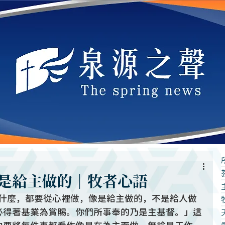
是給主做的｜牧者心語
什麼，都要從心裡做，像是給主做的，不是給人做
必得著基業為賞賜。你們所事奉的乃是主基督。」這