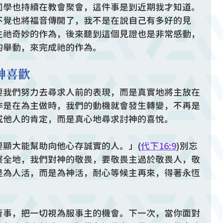
同學也持續在教會聚會，這件事是到近期我才知道。
不覺也將福音傳開了，我不是在說自己有多好的見
主祂奇妙的作為，後來聽到這個見證也是非常感動，
的舉動，來完成祂的作為。
神喜歡
要我們努力去尋求人前的表現，而是真實地將主放在
作是在為主做時，我們的動機就會發生轉變，不再是
或他人的肯定，而是真心地尋求討神的喜悅。
要顯大能幫助向他心存誠實的人。」(
代下16:9
)別忘
察全地，我們對神的敬畏，要敬畏主過於敬畏人，敬
是為人活，而是為神活，耐心等候主再來，得著永恆
行事，把一切視為服事主的機會。下一次，當你面對