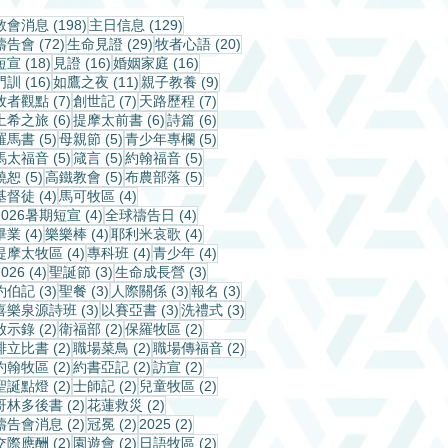
198 篇文章
129 篇文章
教會消息
(198)
主日信息
(129)
72 篇文章
29 篇文章
20 篇文章
禱告會
(72)
生命見證
(29)
牧者心語
(20)
18 篇文章
16 篇文章
16 篇文章
短宣
(18)
見證
(16)
婚姻家庭
(16)
16 篇文章
11 篇文章
9 篇文章
門訓
(16)
如鷹之夜
(11)
親子教養
(9)
7 篇文章
7 篇文章
7 篇文章
牧者觀點
(7)
創世記
(7)
天路歷程
(7)
6 篇文章
6 篇文章
6 篇文章
土希之旅
(6)
提摩太前書
(6)
詩篇
(6)
5 篇文章
5 篇文章
5 篇文章
羅馬書
(5)
母親節
(5)
青少年專欄
(5)
5 篇文章
5 篇文章
5 篇文章
馬太福音
(5)
箴言
(5)
約翰福音
(5)
5 篇文章
5 篇文章
5 篇文章
饒恕
(5)
高鐵教會
(5)
布農部落
(5)
4 篇文章
4 篇文章
基督徒
(4)
馬可牧區
(4)
4 篇文章
4 篇文章
2026暑期短宣
(4)
全球禱告日
(4)
4 篇文章
4 篇文章
4 篇文章
畢業
(4)
樂樂棒
(4)
耶利米哀歌
(4)
4 篇文章
4 篇文章
4 篇文章
提摩太牧區
(4)
專科班
(4)
青少年
(4)
4 篇文章
3 篇文章
3 篇文章
2026
(4)
聖誕節
(3)
生命成長營
(3)
3 篇文章
3 篇文章
3 篇文章
3 篇文章
約伯記
(3)
聖餐
(3)
人際關係
(3)
報名
(3)
3 篇文章
3 篇文章
3 篇文章
喜樂泉源詩班
(3)
以賽亞書
(3)
洗禮式
(3)
2 篇文章
2 篇文章
2 篇文章
啟示錄
(2)
衛福部
(2)
保羅牧區
(2)
2 篇文章
2 篇文章
2 篇文章
腓立比書
(2)
職場菜鳥
(2)
職場傳福音
(2)
2 篇文章
2 篇文章
2 篇文章
約翰牧區
(2)
約書亞記
(2)
訪宣
(2)
2 篇文章
2 篇文章
2 篇文章
聖誕點燈
(2)
士師記
(2)
兒童牧區
(2)
2 篇文章
2 篇文章
哥林多後書
(2)
花蓮救災
(2)
2 篇文章
2 篇文章
2 篇文章
禱告會消息
(2)
冠冕
(2)
2025
(2)
2 篇文章
2 篇文章
2 篇文章
交際應酬
(2)
園遊會
(2)
日語牧區
(2)