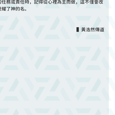
的任務或責任時，記得從心裡為主而做，這不僅會改
榮耀了神的名。
▌黃浩然傳道