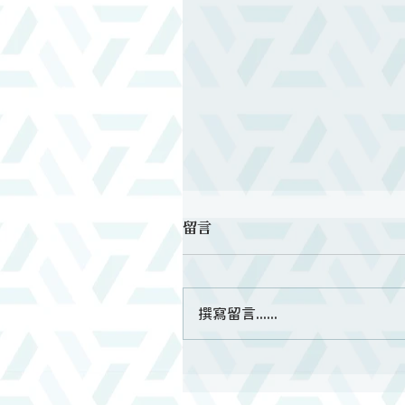
留言
撰寫留言......
牧師的牧師？牧職聖召的再
者心語