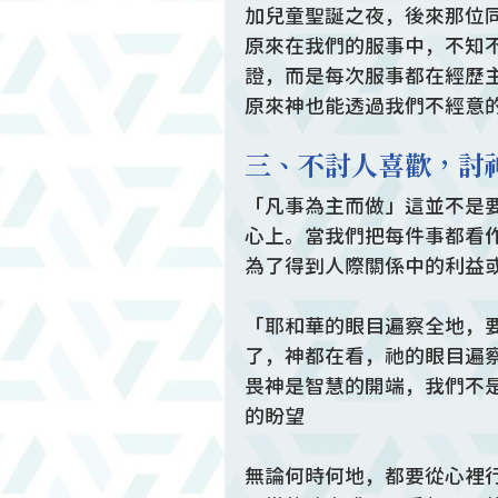
加兒童聖誕之夜，後來那位
原來在我們的服事中，不知
證，而是每次服事都在經歷
原來神也能透過我們不經意
三、不討人喜歡，討
「凡事為主而做」這並不是
心上。當我們把每件事都看
為了得到人際關係中的利益
「耶和華的眼目遍察全地，
了，神都在看，祂的眼目遍
畏神是智慧的開端，我們不
的盼望
無論何時何地，都要從心裡