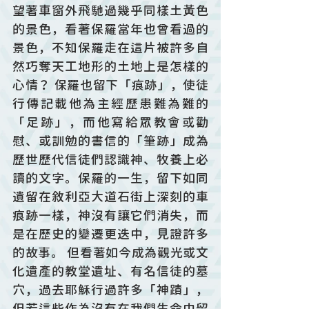
望著車窗外飛馳過幾乎同樣土黃色
的景色，看著保羅當年也曾看過的
景色，不知保羅走在這片被許多自
然巧奪天工地形的土地上是怎樣的
心情？ 保羅也留下「痕跡」，使徒
行傳記載他為主經歷患難為難的
「足跡」，而他寫給眾教會或勸
慰、或訓勉的書信的「筆跡」成為
歷世歷代信徒們認識神、牧養上必
讀的文字。保羅的一生，留下如同
遺留在敘利亞大道石街上深刻的車
痕跡一樣，神沒有讓它們消失，而
是在歷史的變遷更迭中，見證許多
的故事。 但看著如今成為觀光或文
化遺產的教堂遺址、有名信徒的墓
穴，過去耶穌行過許多「神蹟」，
但若這些作為沒有在我們生命中留