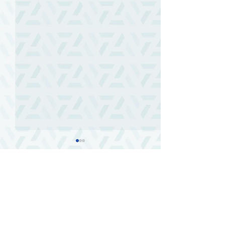
留言
末日必有的事｜
撰寫留言......
勇敢過的痕跡 - 2026 德國