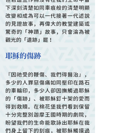
下深刻清楚如同車痕般的清楚明顯
改變和成為可以一代接著一代述說
的見證故事，再偉大的教堂建築或
驚奇的「神蹟」故事，只會淪為被
觀光的「遺跡」罷！ 
耶穌的傷跡
『因祂受的鞭傷、我們得醫治』，
多少的人罪惡傷痛如同壓印在路石
的車輪印，多少人卻因撫觸過耶穌
的「傷跡」、被耶穌釘十架的愛而
得到救贖。在棉花堡我們看到保留
十分完整別迦摩王國時期的劇院，
盼望我們的生命能歌詠出耶穌在我
們身上留下的刻痕，被耶穌觸摸過