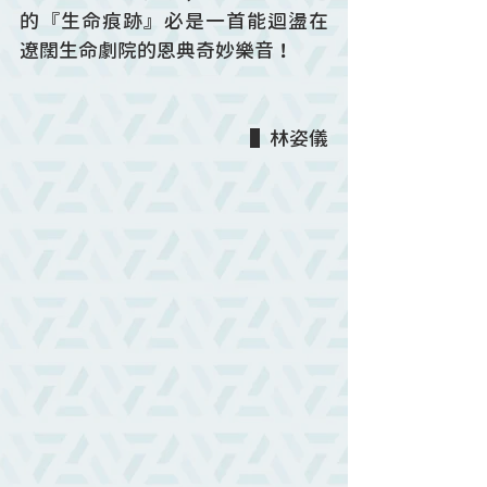
的『生命痕跡』必是一首能迴盪在
遼闊生命劇院的恩典奇妙樂音！
▌林姿儀