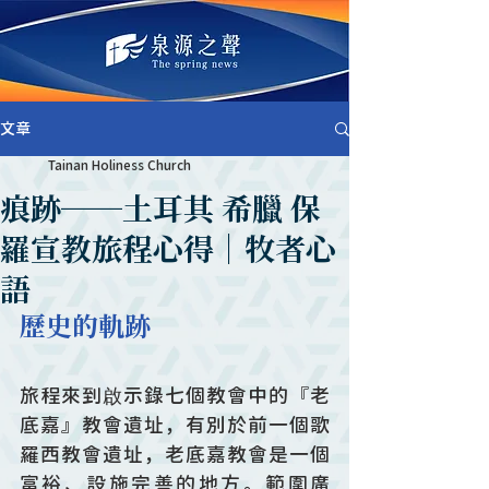
文章
Tainan Holiness Church
痕跡──土耳其 希臘 保
羅宣教旅程心得｜牧者心
語
歷史的軌跡
旅程來到啟示錄七個教會中的『老
底嘉』教會遺址，有別於前一個歌
羅西教會遺址，老底嘉教會是一個
富裕、設施完善的地方。範圍廣