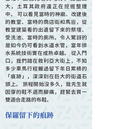
大，土耳其政府還正在挖掘整理
中。 可以看見當時的神廟、改建後
的教堂、當時的商店街和馬廄，從
教堂建築看的出遺留下來的祭壇、
受洗池、當時的廁所。令人驚訝的
是如今仍可看到水道水管，當年排
水系統技術實在成熟卓越。 從入門
口，我們踏在敘利亞大街上，不知
多少車馬行經輾過留下年日累積的
「痕跡」，深深刻在巨大的街道石
頭上。 旅程開始沒多久，我先生就
因穿的鞋不適而腳痛，趕緊去買一
雙適合走路的布鞋。
保羅留下的痕跡