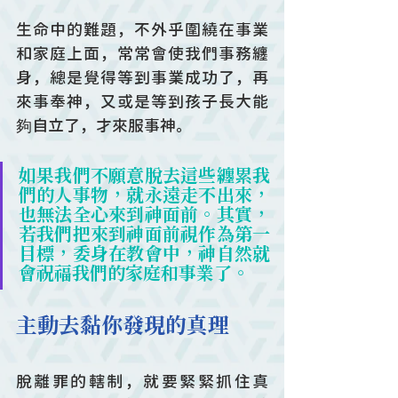
生命中的難題，不外乎圍繞在事業
和家庭上面，常常會使我們事務纏
身，總是覺得等到事業成功了，再
來事奉神，又或是等到孩子長大能
夠自立了，才來服事神。
如果我們不願意脫去這些纏累我
們的人事物，就永遠走不出來，
也無法全心來到神面前。其實，
若我們把來到神面前視作為第一
目標，委身在教會中，神自然就
會祝福我們的家庭和事業了。
主動去黏你發現的真理
脫離罪的轄制，就要緊緊抓住真