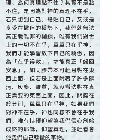
理，為何真理黏不住？其實不是黏
不住，是因為對神的真理不在乎，
若只想到自己、體貼自己，又或是
享受在撒但的權勢下，我們就無法
真正脫離罪的枷鎖，唯有我們對世
上的一切不在乎，單單只在乎神，
我們才能學習放下自己的驕傲，因
為「在乎得救」，才能真正「歸回
安息」，如同膠帶本可輕易黏在東
西上面，但若是上面附著了許多髒
污、灰塵、雜質，就沒辦法黏在真
正需要的東西上面，因此，關鍵在
於分別，單單只在乎神，如果我們
對神不在乎，神也同樣不會在乎我
們，唯有持續仰望為我們信心創始
成終的耶穌，仰望真理，並輕看會
使我們自己驕傲的事物。