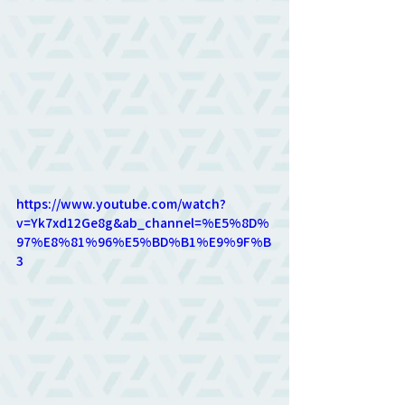
https://www.youtube.com/watch?
v=Yk7xd12Ge8g&ab_channel=%E5%8D%
97%E8%81%96%E5%BD%B1%E9%9F%B
3