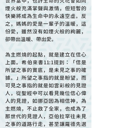
世界當中，也許生命的火花會如同
煙火般充滿掌聲與激情，但短暫的
快樂將成為生命中的永遠空虛。反
之，媽媽的愛是一輩子的溫暖，這
份愛，雖然沒有如煙火般的絢麗，
卻帶出溫暖、帶出愛。
為主燃燒的起點，就是建立在信心
上面。希伯來書11:1提到：「信是
所望之事的實底，是未見之事的確
據。」所望之事指的就是盼望，而
可見之事指的就是如雲彩般的見證
人，從聖經中可以看見幾位信心偉
人的見證，如挪亞因為相信神，為
主燃燒，不止救了全家，也成為了
那世代的見證人，亞伯拉罕往未見
之事的道路行走，甚至讓羅德先選