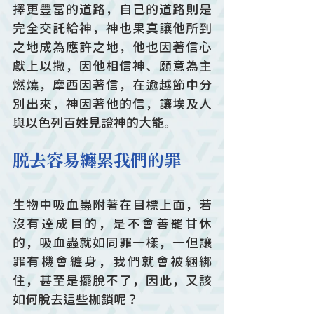
擇更豐富的道路，自己的道路則是
完全交託給神，神也果真讓他所到
之地成為應許之地，他也因著信心
獻上以撒，因他相信神、願意為主
燃燒，摩西因著信，在逾越節中分
別出來，神因著他的信，讓埃及人
與以色列百姓見證神的大能。
脱去容易纏累我們的罪
生物中吸血蟲附著在目標上面，若
沒有達成目的，是不會善罷甘休
的，吸血蟲就如同罪一樣，一但讓
罪有機會纏身，我們就會被綑綁
住，甚至是擺脫不了，因此，又該
如何脫去這些枷鎖呢？