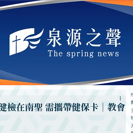
健檢在南聖 需攜帶健保卡｜教會