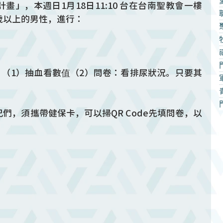
」，本週日1月18日11:10 台在台南聖教會一樓
歲以上的男性，進行：
：（1）抽血看數值（2）問卷：看排尿狀況。只要其
。
們，須攜帶健保卡，可以掃QR Code先填問卷，以