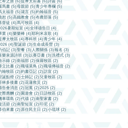
6 篇文章
6 篇文章
6 篇文章
土希之旅
(6)
提摩太前書
(6)
詩篇
(6)
5 篇文章
5 篇文章
5 篇文章
羅馬書
(5)
母親節
(5)
青少年專欄
(5)
5 篇文章
5 篇文章
5 篇文章
馬太福音
(5)
箴言
(5)
約翰福音
(5)
5 篇文章
5 篇文章
5 篇文章
饒恕
(5)
高鐵教會
(5)
布農部落
(5)
4 篇文章
4 篇文章
基督徒
(4)
馬可牧區
(4)
4 篇文章
4 篇文章
2026暑期短宣
(4)
全球禱告日
(4)
4 篇文章
4 篇文章
4 篇文章
畢業
(4)
樂樂棒
(4)
耶利米哀歌
(4)
4 篇文章
4 篇文章
4 篇文章
提摩太牧區
(4)
專科班
(4)
青少年
(4)
4 篇文章
3 篇文章
3 篇文章
2026
(4)
聖誕節
(3)
生命成長營
(3)
3 篇文章
3 篇文章
3 篇文章
3 篇文章
約伯記
(3)
聖餐
(3)
人際關係
(3)
報名
(3)
3 篇文章
3 篇文章
3 篇文章
喜樂泉源詩班
(3)
以賽亞書
(3)
洗禮式
(3)
2 篇文章
2 篇文章
2 篇文章
啟示錄
(2)
衛福部
(2)
保羅牧區
(2)
2 篇文章
2 篇文章
2 篇文章
腓立比書
(2)
職場菜鳥
(2)
職場傳福音
(2)
2 篇文章
2 篇文章
2 篇文章
約翰牧區
(2)
約書亞記
(2)
訪宣
(2)
2 篇文章
2 篇文章
2 篇文章
聖誕點燈
(2)
士師記
(2)
兒童牧區
(2)
2 篇文章
2 篇文章
哥林多後書
(2)
花蓮救災
(2)
2 篇文章
2 篇文章
2 篇文章
禱告會消息
(2)
冠冕
(2)
2025
(2)
2 篇文章
2 篇文章
2 篇文章
交際應酬
(2)
園遊會
(2)
日語牧區
(2)
2 篇文章
2 篇文章
2 篇文章
機車環島
(2)
代禱
(2)
南聖家書
(2)
2 篇文章
2 篇文章
2 篇文章
復活節
(2)
南聖短宣
(2)
印尼
(2)
2 篇文章
2 篇文章
2 篇文章
希伯來書
(2)
原住民主日
(2)
小琉球
(2)
​最新文章