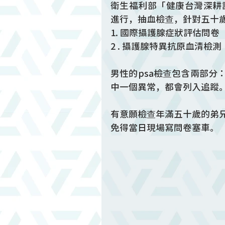
衛生福利部「健康台灣深耕計畫
進行，抽血檢查，針對五十
1. 國際攝護腺症狀評估問卷
2 . 攝護腺特異抗原血清檢測
男性的psa檢查包含兩部分
中一個異常，都會列入追蹤
有意願檢查年滿五十歲的弟兄
免得當日現場寫問卷塞車。