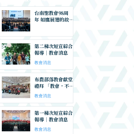
台南聖教會98周
年 如鷹展翅的故事
｜教會消息
第二梯次短宣綜合
報導｜教會消息
教會消息
布農部落教會獻堂
禮拜 「教會，不是
用世界的格局在建
教會消息
造，而是在這世代
有神的呼召」｜教
會消息
第一梯次短宣綜合
報導｜教會消息
教會消息