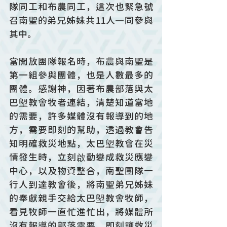
隊同工和布農同工，這次也緊急號
召南聖的弟兄姊妹共11人一同參與
其中。
當開放團隊報名時，布農與南聖是
第一組參與團體，也是人數最多的
團體。感謝神，因著布農部落與太
巴塱教會牧者連結，清楚知道當地
的需要，許多媒體沒有報導到的地
方，需要即刻的幫助，透過教會告
知明確救災地點，太巴塱教會在災
情發生時，立刻啟動變成救災應變
中心，以及物資整合，南聖團隊一
行人到達教會後，將南聖弟兄姊妹
的奉獻親手交給太巴塱教會牧師，
看見牧師一直忙進忙出，將媒體所
沒有報導的部落需要，即刻讓救災