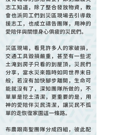
志工知道，除了整合發放物資，教
會也派同工們到災區現場去引導救
援志工，也成立禱告團隊，用神的
愛陪伴與關懷身心俱疲的災民們。
災區現場，看見許多人的家破損，
交通工具毀損嚴重，甚至有一些泥
土淹到房子只看的到屋頂，災民們
分享，當水災來臨時如同世界末日
般，若沒有加快腳步離開，生命可
能就沒有了，深知團隊所做的，不
單單是挖土清潔，更重要的是，用
神的愛陪伴災民清潔，讓災民不孤
單的走恢復家園這一條路。
布農跟南聖團隊分成四組，彼此配