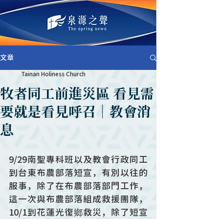
文章
Tainan Holiness Church
牧者同工前進災區 看見需
要就是看見呼召｜教會消
息
9/29南聖專科班以及教會行政同工
到台東布農部落短宣，有別以往的
服事，除了在布農部落部門工作，
這一次與布農部落組成救援團隊，
10/1到花蓮光復鄉救災，除了短宣