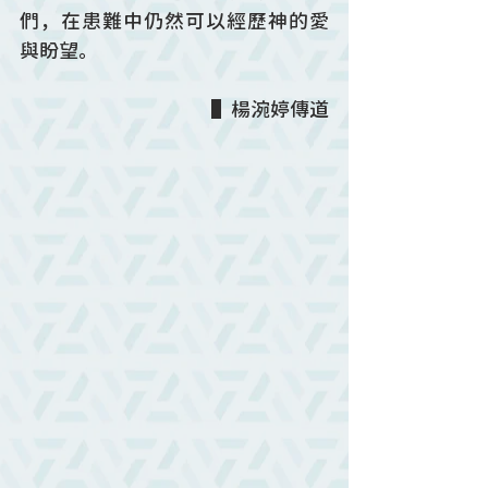
們，在患難中仍然可以經歷神的愛
與盼望。
▌楊涴婷傳道