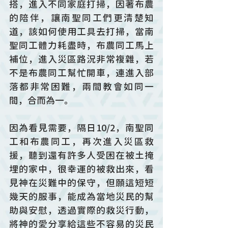
搭，進入不同家庭打掃，因著布農
的陪伴，讓南聖同工們更清楚知
道，該如何使用工具去打掃，當南
聖同工體力耗盡時，布農同工馬上
補位，進入災區路況非常複雜，若
不是布農同工幫忙開車，連進入部
落都非常困難，兩間教會如同一
間，合而為一。
因為看見需要，隔日10/2，南聖同
工和布農同工，再次進入災區救
援，聽到還有許多人受困在被土掩
埋的家中，很幸運的被救出來，看
見神在災難中的保守，但願這短短
幾天的服事，能成為當地災民的幫
助與安慰，透過實際的救災行動，
將神的愛分享給這些不容易的災民