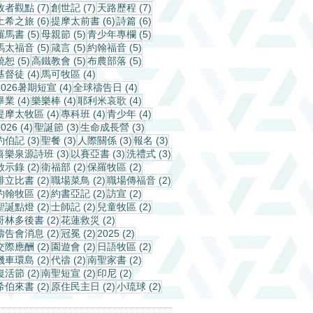
7 篇文章
7 篇文章
7 篇文章
牧者觀點
(7)
創世記
(7)
天路歷程
(7)
6 篇文章
6 篇文章
6 篇文章
土希之旅
(6)
提摩太前書
(6)
詩篇
(6)
5 篇文章
5 篇文章
5 篇文章
羅馬書
(5)
母親節
(5)
青少年專欄
(5)
5 篇文章
5 篇文章
5 篇文章
馬太福音
(5)
箴言
(5)
約翰福音
(5)
5 篇文章
5 篇文章
5 篇文章
饒恕
(5)
高鐵教會
(5)
布農部落
(5)
4 篇文章
4 篇文章
基督徒
(4)
馬可牧區
(4)
4 篇文章
4 篇文章
2026暑期短宣
(4)
全球禱告日
(4)
4 篇文章
4 篇文章
4 篇文章
畢業
(4)
樂樂棒
(4)
耶利米哀歌
(4)
4 篇文章
4 篇文章
4 篇文章
提摩太牧區
(4)
專科班
(4)
青少年
(4)
4 篇文章
3 篇文章
3 篇文章
2026
(4)
聖誕節
(3)
生命成長營
(3)
3 篇文章
3 篇文章
3 篇文章
3 篇文章
約伯記
(3)
聖餐
(3)
人際關係
(3)
報名
(3)
3 篇文章
3 篇文章
3 篇文章
喜樂泉源詩班
(3)
以賽亞書
(3)
洗禮式
(3)
2 篇文章
2 篇文章
2 篇文章
啟示錄
(2)
衛福部
(2)
保羅牧區
(2)
2 篇文章
2 篇文章
2 篇文章
腓立比書
(2)
職場菜鳥
(2)
職場傳福音
(2)
2 篇文章
2 篇文章
2 篇文章
約翰牧區
(2)
約書亞記
(2)
訪宣
(2)
2 篇文章
2 篇文章
2 篇文章
聖誕點燈
(2)
士師記
(2)
兒童牧區
(2)
2 篇文章
2 篇文章
哥林多後書
(2)
花蓮救災
(2)
2 篇文章
2 篇文章
2 篇文章
禱告會消息
(2)
冠冕
(2)
2025
(2)
2 篇文章
2 篇文章
2 篇文章
交際應酬
(2)
園遊會
(2)
日語牧區
(2)
2 篇文章
2 篇文章
2 篇文章
機車環島
(2)
代禱
(2)
南聖家書
(2)
2 篇文章
2 篇文章
2 篇文章
復活節
(2)
南聖短宣
(2)
印尼
(2)
2 篇文章
2 篇文章
2 篇文章
希伯來書
(2)
原住民主日
(2)
小琉球
(2)