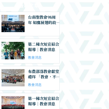
​最新文章
台南聖教會98周
年 如鷹展翅的故事
｜教會消息
第二梯次短宣綜合
報導｜教會消息
教會消息
布農部落教會獻堂
禮拜 「教會，不是
用世界的格局在建
教會消息
造，而是在這世代
有神的呼召」｜教
會消息
第一梯次短宣綜合
報導｜教會消息