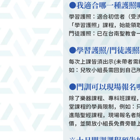
●我適合哪一種護照
學習護照：適合初信者（受
「學習護照」課程，始能領
門徒護照：已在台南聖教會
●學習護照/門徒護
每次上課皆須出示(未帶者需
如：兒牧小組長需回到自己
●門訓可以現場報名
除了樂器課程、專科班課程
堂課程的學員限制，例如：
進階聖經課程，現場報名者除
價，並開放小組長免費旁聽