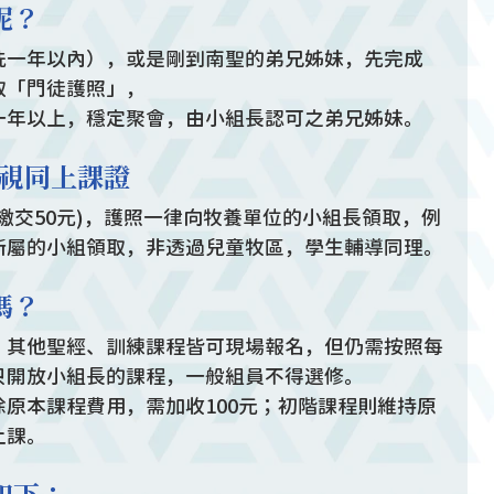
呢？
洗一年以內），或是剛到南聖的弟兄姊妹，先完成
取「門徒護照」，
一年以上，穩定聚會，由小組長認可之弟兄姊妹。
照視同上課證
繳交50元)，護照一律向牧養單位的小組長領取，例
所屬的小組領取，非透過兒童牧區，學生輔導同理。
嗎？
，其他聖經、訓練課程皆可現場報名，但仍需按照每
只開放小組長的課程，一般組員不得選修。
原本課程費用，需加收100元；初階課程則維持原
上課。