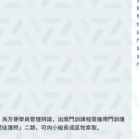
，為方便學員管理辨識，出席門訓課程需攜帶門訓護
門徒護照」二類，可向小組長或區牧索取。