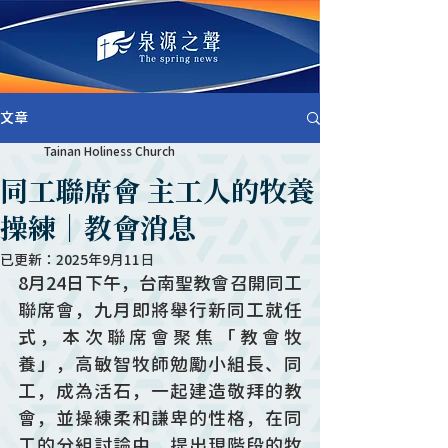
文章
Tainan Holiness Church
同工聯席會 主工人的牧養
操練｜教會消息
已更新：
2025年9月11日
8月24日下午，台南聖教會召開同工
聯席會，九月即將舉行新同工就任
式，本次聯席會聚焦「教會牧
養」，高敏智牧師勉勵小組長、同
工，成為活石，一起建造敬拜的教
會，並操練柔和謙卑的性格，在同
工的分組討論中，提出現階段的牧