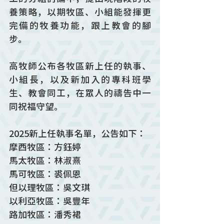
養策略，以期牧區、小組能發揮更
完備的牧養功能，跟上教會的腳
步。
高牧師公布各牧區新上任的執事、
小組長，以及新加入的專科班學
生、教會同工，在眾人的禱告中一
同祝福守望。
2025新上任執事名單，公告如下：
摩西牧區：方鈺婷
馬太牧區：林淑熹
馬可牧區：裘佩恩
但以理牧區：吳文琪
以利亞牧區：吳豐年
路加牧區：潘秀裙