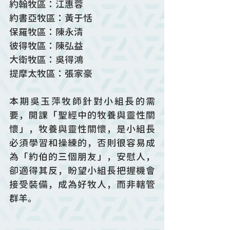
約翰牧區：江惠蓉
約書亞牧區：黃于恬
保羅牧區：陳永清
彼得牧區：陳弘益
大衛牧區：吳得鴻
提摩太牧區：張家豪
本期吳玉萍牧師針對小組長的需
要，開課「聖經中的牧養與靈性關
懷」，牧養與靈性關懷，是小組長
必須學習和操練的，否則很容易成
為「約伯的三個朋友」，安慰人，
卻適得其反，盼望小組長把握機會
接受裝備，成為好牧人，而非轄管
群羊。