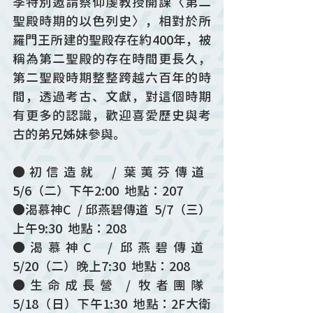
季特別邀請蔡仰虔教授開課〈第二
聖殿時期的以色列史〉，相對於所
羅門王所建的聖殿存在約400年，被
稱為第二聖殿的存在時間更長久，
第二聖殿時期整整跨越六百年的時
間，透過考古、文獻，對這個時期
有更多的認識，歡迎喜愛歷史與考
古的弟兄姊妹參與。
●初信造就  / 葉荑芬傳道  
5/6（二）下午2:00  地點：207
●渴慕神C  / 邱燕碧傳道  5/7（三）
上午9:30  地點：208
●渴慕神C  / 邱燕碧傳道  
5/20（二）晚上7:30  地點：208
●生命成長營 / 牧者團隊  
5/18（日）下午1:30  地點：2F大衛