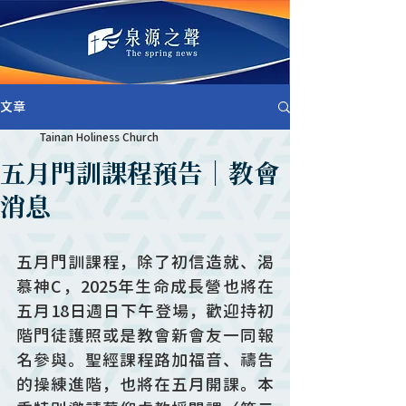
文章
Tainan Holiness Church
五月門訓課程預告｜教會
消息
五月門訓課程，除了初信造就、渴
慕神C，2025年生命成長營也將在
五月18日週日下午登場，歡迎持初
階門徒護照或是教會新會友一同報
名參與。聖經課程路加福音、禱告
的操練進階，也將在五月開課。本