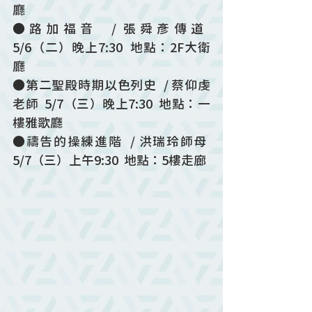
廳
●路加福音  / 張舜彥傳道  
5/6（二）晚上7:30  地點：2F大衛
廳
●第二聖殿時期以色列史  / 蔡仰虔
老師  5/7（三）晚上7:30  地點：一
樓雅歌廳
●禱告的操練進階  / 洪瑞玲師母  
5/7（三）上午9:30  地點：5樓走廊 