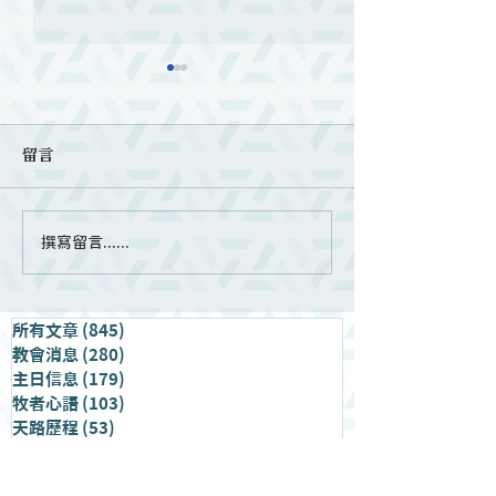
留言
撰寫留言......
第二梯次短宣綜合報導｜
布農部落教會獻
教會消息
「教會，不是用
局在建造，而是
有神的呼召」｜
所有文章
(845)
845 篇文章
教會消息
(280)
280 篇文章
主日信息
(179)
179 篇文章
牧者心語
(103)
103 篇文章
天路歷程
(53)
53 篇文章
愛家專欄
(43)
43 篇文章
職場充電
(15)
15 篇文章