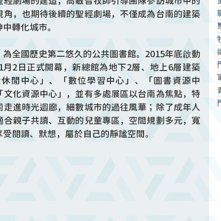
聖經劇場的建造，高敏智牧師引導團隊參訪城市中的
視角，也期待後續的聖經劇場，不僅成為台南的建築
神中轉化城市。
為全國歷史第二悠久的公共圖書館。2015年底啟動
年1月2日正式開幕，新總館為地下2層、地上6層建築
活休閒中心」、「數位學習中心」、「圖書資源中
「文化資源中心」，並有多處展區以台南為焦點，特
同走進時光迴廊，細數城市的過往風華；除了成年人
適合親子共讀、互動的兒童專區，空間規劃多元，寬
享受閱讀、默想，屬於自己的靜謐空間。