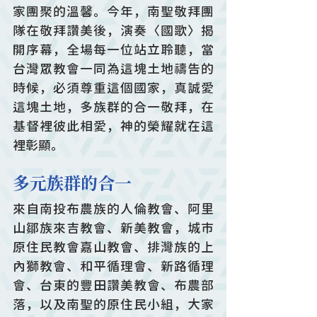
家團聚的溫馨。今年，南聖敬拜團
隊在敬拜讚美後，演奏〈國歌〉揭
開序幕，全場每一位站立聆聽，當
台灣眾教會一同為這塊土地禱告的
時候，必須尊重這個國家，真誠愛
這塊土地，多族群的合一敬拜，在
基督裡彼此相愛，神的榮耀就在這
裡彰顯。
多元族群的合一
來自南投布農族的人倫教會、阿里
山鄒族來吉教會、新美教會，城市
原住民教會嘉山教會、排灣族的上
內獅教會、和平循理會、新路循理
會、台東的豐田讚美教會、布農部
落，以及南聖的原住民小組，大家