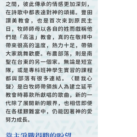
之間，彼此傳承的情感更加深刻，
在詩歌中都表達對神的頌揚。豐田
讚美教會，也是首次來到原民主
日，牧師師母以各自的姓而戲稱他
們是「高溫」教會，真的在敬拜中
帶來很高的溫度，熱力十足，帶領
大家跳舞歡慶。布農部落，則是南
聖在台東的另一個家。無論是短宣
隊，或是專科班神學生實習的課程
都與部落有很多連結。〈聽我心
聲〉是白牧師帶領族人為建立延平
教會時募款所獻唱的歌曲，新的一
代除了展開新的眼界，也相信即便
在各樣艱難當中，仍能因著神的愛
努力成長。
靠主爭戰得勝的盼望