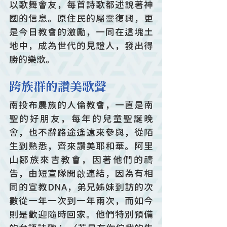
以歌舞會友，每首詩歌都述說著神
國的信息。原住民的屬靈復興，更
是今日教會的激勵，一同在這塊土
地中，成為世代的見證人，發出得
勝的樂歌。
跨族群的讚美歌聲
南投布農族的人倫教會，一直是南
聖的好朋友，每年的兒童聖誕晚
會，也不辭路途遙遠來參與，從陌
生到熟悉，齊來讚美耶和華。阿里
山鄒族來吉教會，因著他們的禱
告，由短宣隊開啟連結，因為有相
同的宣教DNA，弟兄姊妹到訪的次
數從一年一次到一年兩次，而如今
則是歡迎隨時回家。他們特別預備